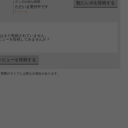
グッズの待ち時間：
観たレポを投稿する
ただいま受付中です
[---／---]
はまだ投稿されていません。
ビューを投稿してみませんか？
レビューを投稿する
、実際のライブとは異なる場合があります。