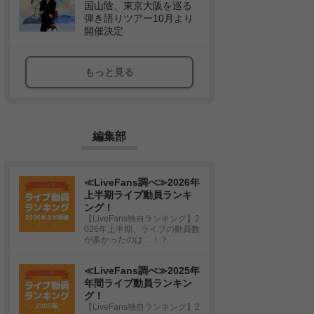
国山陰、東京大阪を巡る
弾き語りツアー10月より
開催決定
もっと見る
編集部
≪LiveFans調べ≫2026年
上半期ライブ動員ランキ
ング！
【LiveFans独自ランキング】2
026年上半期、ライブの動員数
が多かったのは…！？
≪LiveFans調べ≫2025年
年間ライブ動員ランキン
グ！
【LiveFans独自ランキング】2