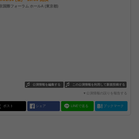
京国際フォーラム ホールA (東京都)
公演情報を編集する
この公演情報を利用して新規投稿する
▼公演情報の誤りを報告する
ポスト
シェア
LINEで送る
ブックマーク