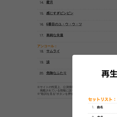
蜜月
感じすぎビンビン
6番目のユ・ウ・ウ・ツ
単純な永遠
アンコール：
サムライ
涙
危険なふたり
※サイトの性質上、公演情報およびセットリスト情報の正確
掲載されている情報に誤りがある場合は、
こちら
よりご連
※“歌詞を見る”ボタンを押すと、株式会社ページワンが運営