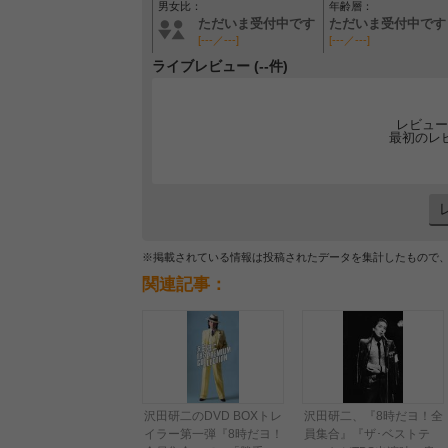
男女比：
年齢層：
ただいま受付中です
ただいま受付中です
[---／---]
[---／---]
ライブレビュー (--件)
レビュー
最初のレ
※掲載されている情報は投稿されたデータを集計したもので
関連記事：
沢田研二のDVD BOXトレ
沢田研二、『8時だヨ！全
イラー第一弾『8時だヨ！
員集合』『ザ･ベストテ