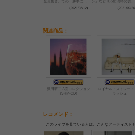
全員集合』での「勝手にし
ン』などTBS出演時の貴重
やがれ」「サムライ」など
映像集発売 『日本レコー
(2021/03/12)
(2021/02/26
歌唱映像公開
ド大賞』映像の初商品化を
含むヒット曲満載のDVD7
枚組
関連商品：
沢田研二 A面コレクション
ロイヤル・ストレート
(SHM-CD)
ラッシュ
レコメンド：
このライブを見ている人は、こんなアーティスト