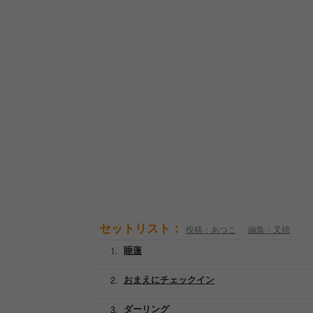
セットリスト：
投稿：あつこ
編集：叉焼
睡蓮
おまえにチェックイン
ダーリング