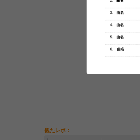
セットリスト
観たレポ：