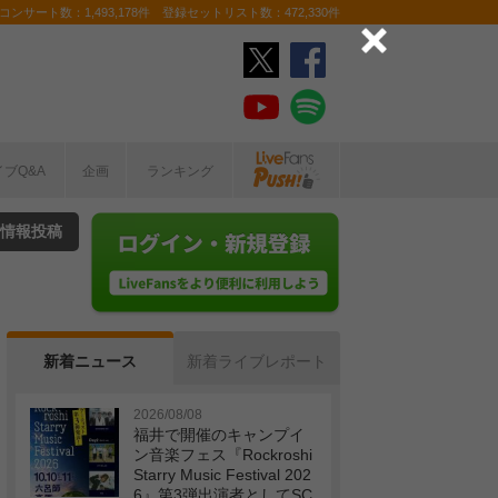
ンサート数：1,493,178件 登録セットリスト数：472,330件
イブQ&A
企画
ランキング
情報投稿
新着ニュース
新着ライブレポート
2026/08/08
福井で開催のキャンプイ
ン音楽フェス『Rockroshi
Starry Music Festival 202
6』第3弾出演者としてSC