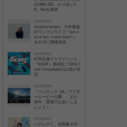
OOBIE DO、かりゆし5
8、Reiを発表
2026/08/08
omeme tenten、今年最後
のワンマンライブ『ten o
ut of ten 〜one man〜』
を11月に開催決定
2026/08/08
KTR主催ライブイベント
『GOAT』第4回にTERU f
rom Crossfaithの出演が決
定
2026/08/08
『フジロック '26』アフタ
ームービー公開 「また
来年、苗場でお会いしま
しょう！」
2026/08/07
ハナレグミ、北関東＆中