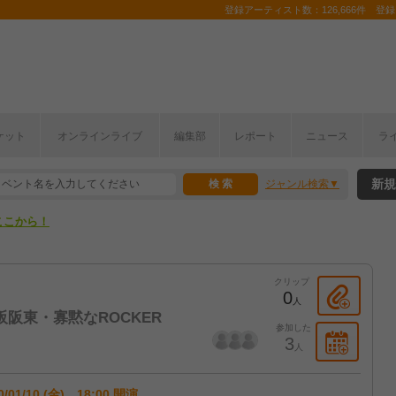
登録アーティスト数：126,666件 登録コ
ケット
オンラインライブ
編集部
レポート
ニュース
ラ
ここから！
新規
ジャンル検索
上半期編発表！
ここから！
上半期編発表！
クリップ
0
人
阪阪東・寡黙なROCKER
参加した
3
人
0/01/10 (金) 18:00 開演