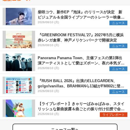
柴咲コウ、新作EP『泡沫』のリリースが決定 新
ビジュアル＆全国ライブツアーのトレーラー映像が
一部解禁【コメントあり】
2026/08/10 (月)
ニュース
『GREENROOM FESTIVAL'27』2027年5月に横浜
赤レンガ倉庫、神戸メリケンパークで開催決定
2026/08/10 (月)
ニュース
Panorama Panama Town、主催フェスの第1弾出
演アーティストとして愛はズボーン、夜の本気ダン
スらを発表 「plus∈you」のMVも公開に
2026/08/10 (月)
ニュース
『RUSH BALL 2026』出演のELLEGARDEN、
go!go!vanillas、BRAHMANら13組がFM802に登
場、他出演アーティストの“渾身の1曲”をセレクト
2026/08/10 (月)
ニュース
【ライブレポート】きゃりーぱみゅぱみゅ、スタイ
リッシュな新曲披露＆曲ごとの振り付け伝授で会場
を盛り上げまくる！＜LuckyFes’26＞
2026/08/10 (月)
ライブレポート
ニュース一覧へ