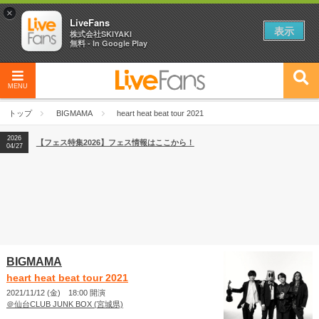
×
LiveFans
表示
株式会社SKIYAKI
無料 - In Google Play
MENU
2026
【フェス特集2026】フェス情報はここから！
04/27
トップ
BIGMAMA
heart heat beat tour 2021
2026
【ライブ動員ランキング】2026年上半期編発表！
07/28
2026
【フェス特集2026】フェス情報はここから！
04/27
2026
【ライブ動員ランキング】2026年上半期編発表！
07/28
BIGMAMA
heart heat beat tour 2021
2021/11/12 (金) 18:00 開演
＠仙台CLUB JUNK BOX (宮城県)