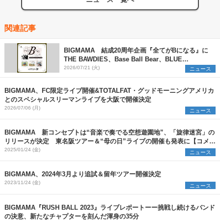
関連記事
BIGMAMA 結成20周年企画『全てがBになる』に
THE BAWDIES、Base Ball Bear、BLUE
ENCOUNTの出演が決定
2026/07/21 (火)
ニュース
BIGMAMA、FC限定ライブ開催&TOTALFAT・グッドモーニングアメリカ
とのスペシャルスリーマンライブを大阪で開催決定
2026/07/06 (月)
ニュース
BIGMAMA 新コンセプトは“音楽で奏でる空想遊園地”、「旋律迷宮」の
リリースが決定 東名阪ツアー＆“母の日”ライブの開催も発表に【コメン
トあり】
2025/01/24 (金)
ニュース
BIGMAMA、2024年3月より追試＆留年ツアー開催決定
2023/11/24 (金)
ニュース
BIGMAMA『RUSH BALL 2023』ライブレポートーー挑戦し続けるバンド
の決意、新たなチャプターを刻んだ渾身の35分