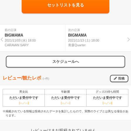
セットリストを見る
前の公演
次の公演
BIGMAMA
BIGMAMA
2021/11/03 (水) 18:00
2021/11/13 (土) 18:00
CARAVAN SARY
青森Quarter
スケジュールへ
レビュー/観たレポ
投稿
(--件)
男女比
年齢層
グッズの待ち時間
ただいま受付中です
ただいま受付中です
ただいま受付中です
[---／---]
[---／---]
[---／---]
※掲載されている情報は投稿されたデータを集計したもので、実際のライブとは異なる場合があ
ります。
レビューはまだ投稿されていません。