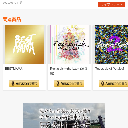
2023/09/04 (月)
ライブレポート
関連商品
BESTMAMA
Roclassick~the Last~(通常
Roclassick2 [Analog]
盤)