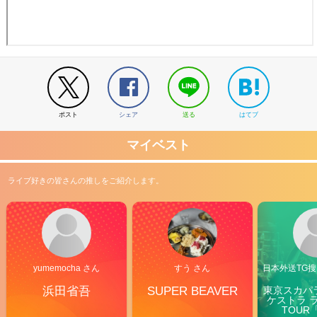
ポスト
シェア
送る
はてブ
マイベスト
ライブ好きの皆さんの推しをご紹介します。
yumemocha さん
すう さん
日本外送TG搜@
浜田省吾
SUPER BEAVER
東京スカパ
ケストラ 
TOUR「V