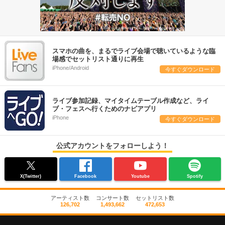
スマホの曲を、まるでライブ会場で聴いているような臨
場感でセットリスト通りに再生
iPhone/Android
今すぐダウンロード
ライブ参加記録、マイタイムテーブル作成など、ライ
ブ・フェスへ行くためのナビアプリ
iPhone
今すぐダウンロード
公式アカウントをフォローしよう！
X(Twitter)
Facebook
Youtube
Spotify
アーティスト数
コンサート数
セットリスト数
126,702
1,493,662
472,653