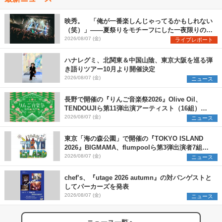
映秀。 「俺が一番楽しんじゃってるかもしれない
（笑）」――夏祭りをモチーフにした一夜限りのス
ペシャルライブ『色祭』レポート
2026/08/07 (金)
ライブレポート
ハナレグミ、北関東＆中国山陰、東京大阪を巡る弾
き語りツアー10月より開催決定
2026/08/07 (金)
ニュース
長野で開催の『りんご音楽祭2026』Olive Oil、
TENDOUJIら第11弾出演アーティスト（16組）を
発表
2026/08/07 (金)
ニュース
東京「海の森公園」で開催の『TOKYO ISLAND
2026』BIGMAMA、flumpoolら第3弾出演者7組を
発表 ワークショップ・アート出展者を募集
2026/08/07 (金)
ニュース
chef’s、『utage 2026 autumn』の対バンゲストと
してパーカーズを発表
2026/08/07 (金)
ニュース