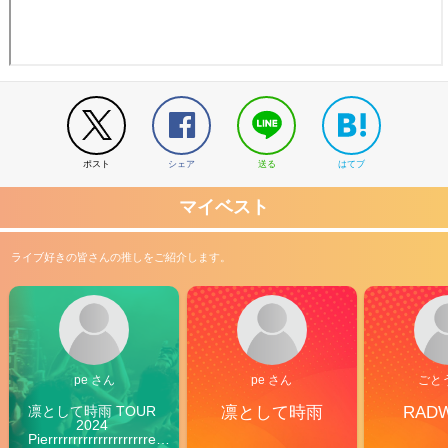
ポスト
シェア
送る
はてブ
マイベスト
ライブ好きの皆さんの推しをご紹介します。
pe さん
pe さん
ごと
凛として時雨 TOUR 
凛として時雨
RAD
2024 
Pierrrrrrrrrrrrrrrrrrrre 