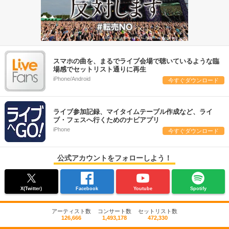
スマホの曲を、まるでライブ会場で聴いているような臨
場感でセットリスト通りに再生
iPhone/Android
今すぐダウンロード
ライブ参加記録、マイタイムテーブル作成など、ライ
ブ・フェスへ行くためのナビアプリ
iPhone
今すぐダウンロード
公式アカウントをフォローしよう！
X(Twitter)
Facebook
Youtube
Spotify
アーティスト数
コンサート数
セットリスト数
126,666
1,493,178
472,330