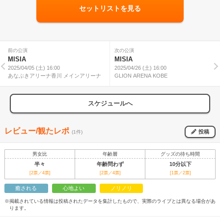
セットリストを見る
前の公演
次の公演
MISIA
MISIA
2025/04/05 (土) 16:00
2025/04/26 (土) 16:00
あなぶきアリーナ香川 メインアリーナ
GLION ARENA KOBE
スケジュールへ
レビュー/観たレポ
投稿
(1件)
男女比
年齢層
グッズの待ち時間
半々
年齢問わず
10分以下
[2票／4票]
[2票／4票]
[1票／2票]
癒される
心地よい
ノリノリ
※掲載されている情報は投稿されたデータを集計したもので、実際のライブとは異なる場合があ
ります。