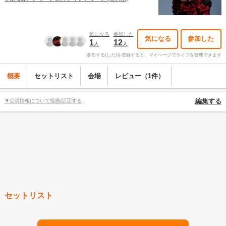
気になる
参加した
気になる
参加した
1
12
人
人
参加する(した)を登録すると、マイページでライブを管理できます
概要
セットリスト
会場
レビュー（1件）
▼公演情報について指摘/訂正する
編集する
セットリスト