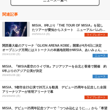
ニュース一覧へ
関連記事
MISIA、8年ぶり「THE TOUR OF MISIA」を冠し
たツアーが愛知からスタート ニューアルバムのリ
リースも発表（写真6点）
2025/01/13 (月)
ライブレポート
関西最大級のアリーナ「GLION ARENA KOBE」開業が4月4日に決定
オープニング月間にはストークスの本拠地初戦やMISIA、あいみょん、マ
ンウィズら登場
2024/12/30 (月)
ニュース
MISIA、『MISIA星空のライヴⅫ』アジアツアーを台北と香港で開催 約
6年ぶりのアジア公演が決定
2024/01/26 (金)
ニュース
MISIA、9都市全23公演で20万人を動員 デビュー25周年を記念した全国
アリーナツアーが有明アリーナで幕
2023/04/03 (月)
ライブレポート
MISIA、デビュー25周年記念ツアーで「つつみ込むように…」から「希望