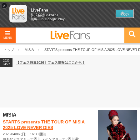
×
LiveFans
表示
株式会社SKIYAKI
無料 - In Google Play
MENU
2026
【フェス特集2026】フェス情報はここから！
04/27
トップ
MISIA
STARTS presents THE TOUR OF MISIA 2025 LOVE NEVER 
2026
【ライブ動員ランキング】2026年上半期編発表！
07/28
2026
【フェス特集2026】フェス情報はここから！
04/27
2026
【ライブ動員ランキング】2026年上半期編発表！
07/28
MISIA
STARTS presents THE TOUR OF MISIA
2025 LOVE NEVER DIES
2025/04/06 (日) 16:00 開演
＠あなぶきアリーナ香川 メインアリーナ (香川県)