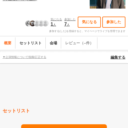
気になる
参加した
気になる
参加した
1
7
人
人
参加する(した)を登録すると、マイページでライブを管理できます
概要
セットリスト
会場
レビュー（--件）
▼公演情報について指摘/訂正する
編集する
セットリスト