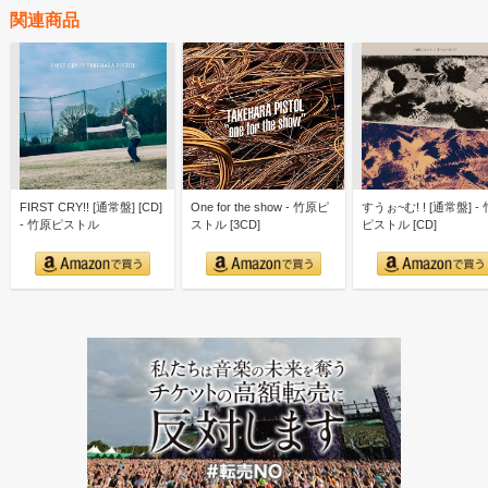
関連商品
FIRST CRY!! [通常盤] [CD]
One for the show - 竹原ピ
すうぉ~む! ! [通常盤] -
- 竹原ピストル
ストル [3CD]
ピストル [CD]