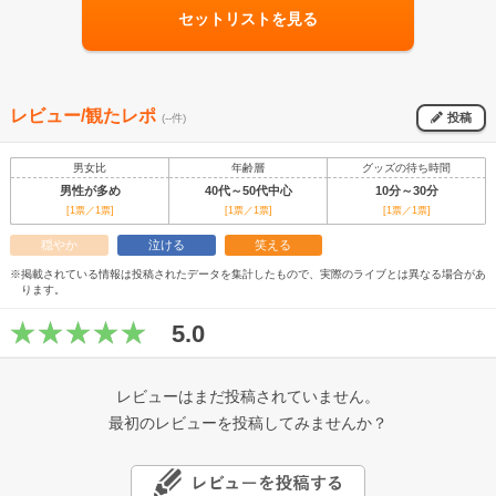
セットリストを見る
レビュー/観たレポ
投稿
(--件)
男女比
年齢層
グッズの待ち時間
男性が多め
40代～50代中心
10分～30分
[1票／1票]
[1票／1票]
[1票／1票]
穏やか
泣ける
笑える
※掲載されている情報は投稿されたデータを集計したもので、実際のライブとは異なる場合があ
ります。
5.0
レビューはまだ投稿されていません。
最初のレビューを投稿してみませんか？