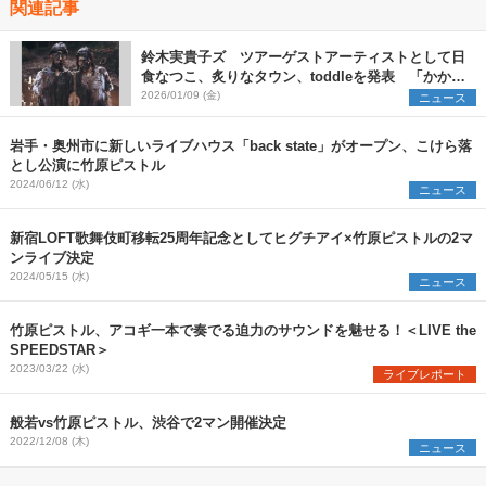
関連記事
鈴木実貴子ズ ツアーゲストアーティストとして日
食なつこ、炙りなタウン、toddleを発表 「かかっ
てこいよバッドエンド」のライブ映像も公開に
2026/01/09 (金)
ニュース
岩手・奥州市に新しいライブハウス「back state」がオープン、こけら落
とし公演に竹原ピストル
2024/06/12 (水)
ニュース
新宿LOFT歌舞伎町移転25周年記念としてヒグチアイ×竹原ピストルの2マ
ンライブ決定
2024/05/15 (水)
ニュース
竹原ピストル、アコギ一本で奏でる迫力のサウンドを魅せる！＜LIVE the
SPEEDSTAR＞
2023/03/22 (水)
ライブレポート
般若vs竹原ピストル、渋谷で2マン開催決定
2022/12/08 (木)
ニュース