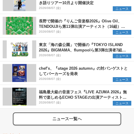
き語りツアー10月より開催決定
2026/08/07 (金)
ニュース
長野で開催の『りんご音楽祭2026』Olive Oil、
TENDOUJIら第11弾出演アーティスト（16組）を
発表
2026/08/07 (金)
ニュース
東京「海の森公園」で開催の『TOKYO ISLAND
2026』BIGMAMA、flumpoolら第3弾出演者7組を
発表 ワークショップ・アート出展者を募集
2026/08/07 (金)
ニュース
chef’s、『utage 2026 autumn』の対バンゲストと
してパーカーズを発表
2026/08/07 (金)
ニュース
福島最大級の音楽フェス『LIVE AZUMA 2026』無
料で楽しめるECHO STAGEの出演アーティストを
発表
2026/08/07 (金)
ニュース
ニュース一覧へ