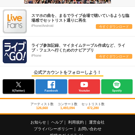
スマホの曲を、まるでライブ会場で聴いているような臨
場感でセットリスト通りに再生
iPhone/Android
今すぐダウンロード
ライブ参加記録、マイタイムテーブル作成など、ライ
ブ・フェスへ行くためのナビアプリ
iPhone
今すぐダウンロード
公式アカウントをフォローしよう！
X(Twitter)
Facebook
Youtube
Spotify
アーティスト数
コンサート数
セットリスト数
126,660
1,493,094
472,280
お知らせ
｜
ヘルプ
｜
利用規約
｜
運営会社
プライバシーポリシー
｜
お問い合わせ