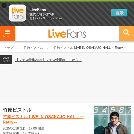
×
LiveFans
表示
株式会社SKIYAKI
無料 - In Google Play
MENU
2026
【フェス特集2026】フェス情報はここから！
04/27
トップ
竹原ピストル
竹原ピストル LIVE IN OSAKAJO HALL ～Retry～
2026
【ライブ動員ランキング】2026年上半期編発表！
07/28
2026
【フェス特集2026】フェス情報はここから！
04/27
2026
【ライブ動員ランキング】2026年上半期編発表！
07/28
竹原ピストル
竹原ピストル LIVE IN OSAKAJO HALL ～
Retry～
2025/05/18 (日) 17:00 開演
＠大阪城ホール (大阪府)