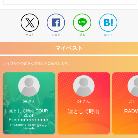
ポスト
シェア
送る
はてブ
マイベスト
ライブ好きの皆さんの推しをご紹介します。
pe さん
pe さん
ごと
凛として時雨 TOUR 
凛として時雨
RAD
2024 
Pierrrrrrrrrrrrrrrrrrrre 
Vibes
2024/08/09 19:00 @Zepp 
Haneda