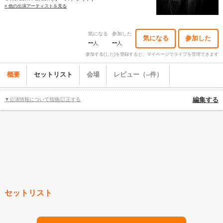
» 他の出演アーティストを見る
気になる
参加した
気になる
参加した
--
--
人
人
参加する(した)を登録すると、マイページでライブを管理できます
概要
セットリスト
会場
レビュー（--件）
▼公演情報について指摘/訂正する
編集する
セットリスト