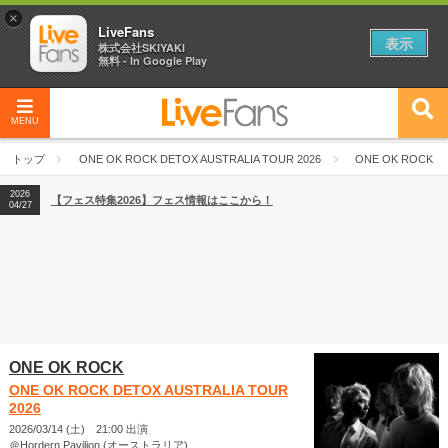
×
LiveFans
表示
株式会社SKIYAKI
無料 - In Google Play
MENU
2026
【フェス特集2026】フェス情報はここから！
04/27
トップ
ONE OK ROCK DETOX AUSTRALIA TOUR 2026
ONE OK ROCK
2026
【ライブ動員ランキング】2026年上半期編発表！
07/28
2026
【フェス特集2026】フェス情報はここから！
04/27
2026
【ライブ動員ランキング】2026年上半期編発表！
07/28
ONE OK ROCK
ONE OK ROCK DETOX AUSTRALIA TOUR
2026
2026/03/14 (土) 21:00 出演
＠Hordern Pavilion (オーストラリア)