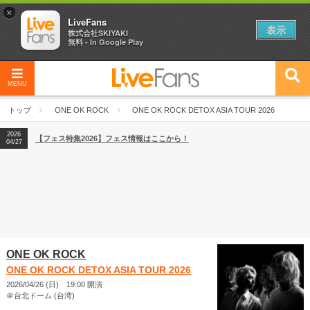
×
LiveFans
表示
株式会社SKIYAKI
無料 - In Google Play
MENU
2026
【フェス特集2026】フェス情報はここから！
04/27
トップ
ONE OK ROCK
ONE OK ROCK DETOX ASIA TOUR 2026
2026
【ライブ動員ランキング】2026年上半期編発表！
07/28
2026
【フェス特集2026】フェス情報はここから！
04/27
2026
【ライブ動員ランキング】2026年上半期編発表！
07/28
ONE OK ROCK
ONE OK ROCK DETOX ASIA TOUR 2026
2026/04/26 (日) 19:00 開演
＠台北ドーム (台湾)