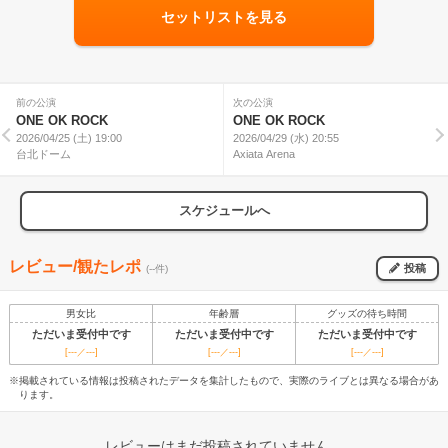
セットリストを見る
前の公演
次の公演
ONE OK ROCK
ONE OK ROCK
2026/04/25 (土) 19:00
2026/04/29 (水) 20:55
台北ドーム
Axiata Arena
スケジュールへ
レビュー/観たレポ
投稿
(--件)
男女比
年齢層
グッズの待ち時間
ただいま受付中です
ただいま受付中です
ただいま受付中です
[---／---]
[---／---]
[---／---]
※掲載されている情報は投稿されたデータを集計したもので、実際のライブとは異なる場合があ
ります。
レビューはまだ投稿されていません。