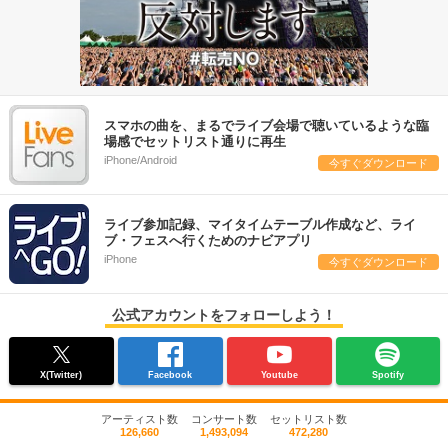
スマホの曲を、まるでライブ会場で聴いているような臨
場感でセットリスト通りに再生
iPhone/Android
今すぐダウンロード
ライブ参加記録、マイタイムテーブル作成など、ライ
ブ・フェスへ行くためのナビアプリ
iPhone
今すぐダウンロード
公式アカウントをフォローしよう！
X(Twitter)
Facebook
Youtube
Spotify
アーティスト数
コンサート数
セットリスト数
126,660
1,493,094
472,280