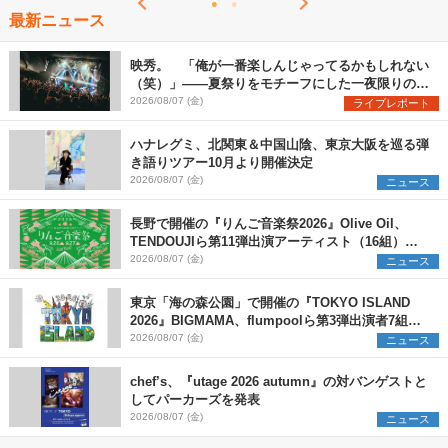
最新ニュース
映秀。 「俺が一番楽しんじゃってるかもしれない
（笑）」――夏祭りをモチーフにした一夜限りのス
ペシャルライブ『色祭』レポート
2026/08/07 (金)
ライブレポート
ハナレグミ、北関東＆中国山陰、東京大阪を巡る弾
き語りツアー10月より開催決定
2026/08/07 (金)
ニュース
長野で開催の『りんご音楽祭2026』Olive Oil、
TENDOUJIら第11弾出演アーティスト（16組）を
発表
2026/08/07 (金)
ニュース
東京「海の森公園」で開催の『TOKYO ISLAND
2026』BIGMAMA、flumpoolら第3弾出演者7組を
発表 ワークショップ・アート出展者を募集
2026/08/07 (金)
ニュース
chef’s、『utage 2026 autumn』の対バンゲストと
してパーカーズを発表
2026/08/07 (金)
ニュース