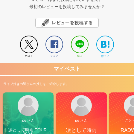
最初のレビューを投稿してみませんか？
ポスト
シェア
送る
はてブ
マイベスト
ライブ好きの皆さんの推しをご紹介します。
pe さん
pe さん
ごと
凛として時雨 TOUR 
凛として時雨
RAD