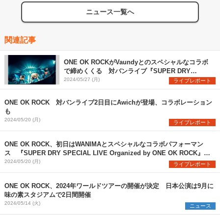
ニュース一覧へ
関連記事
ONE OK ROCKがVaundyとのスペシャルなコラボ
で締めくくる 対バンライブ『SUPER DRY
SPECIAL LIVE Organized by ONE OK ROCK』が
2024/05/27 (月)
ライブレポート
閉幕
ONE OK ROCK 対バンライブ2日目にAwichが登場、コラボレーション
も
2024/05/20 (月)
ライブレポート
ONE OK ROCK、初日はWANIMAとスペシャルなコラボパフォーマン
ス 『SUPER DRY SPECIAL LIVE Organized by ONE OK ROCK』開
幕
2024/05/20 (月)
ライブレポート
ONE OK ROCK、2024年ワールドツアーの開催が決定 日本公演は9月に
味の素スタジアムで2日間開催
2024/05/14 (火)
ニュース