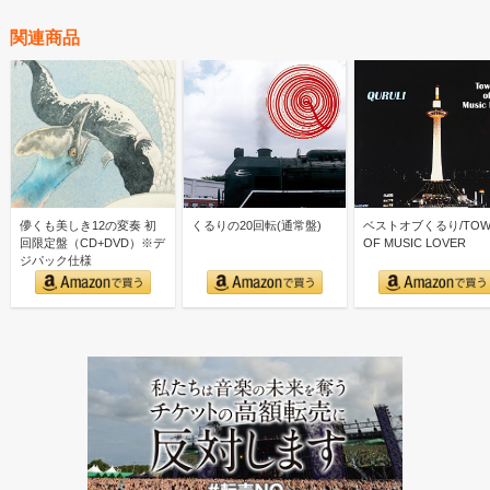
関連商品
儚くも美しき12の変奏 初
くるりの20回転(通常盤)
ベストオブくるり/TOW
回限定盤（CD+DVD）※デ
OF MUSIC LOVER
ジパック仕様