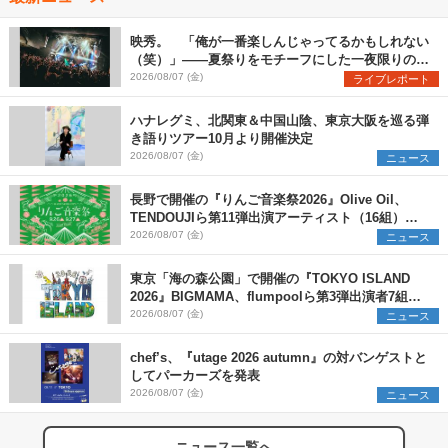
映秀。 「俺が一番楽しんじゃってるかもしれない
（笑）」――夏祭りをモチーフにした一夜限りのス
ペシャルライブ『色祭』レポート
2026/08/07 (金)
ライブレポート
ハナレグミ、北関東＆中国山陰、東京大阪を巡る弾
き語りツアー10月より開催決定
2026/08/07 (金)
ニュース
長野で開催の『りんご音楽祭2026』Olive Oil、
TENDOUJIら第11弾出演アーティスト（16組）を
発表
2026/08/07 (金)
ニュース
東京「海の森公園」で開催の『TOKYO ISLAND
2026』BIGMAMA、flumpoolら第3弾出演者7組を
発表 ワークショップ・アート出展者を募集
2026/08/07 (金)
ニュース
chef’s、『utage 2026 autumn』の対バンゲストと
してパーカーズを発表
2026/08/07 (金)
ニュース
ニュース一覧へ