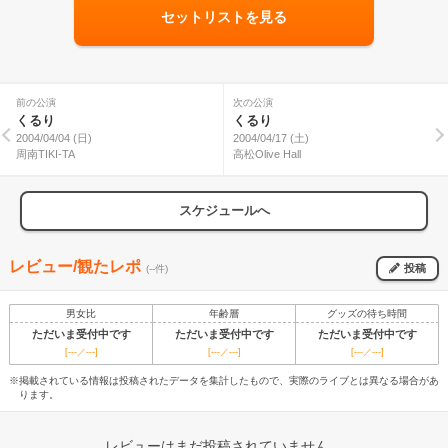
セットリストを見る
前の公演
次の公演
くるり
くるり
2004/04/04 (日)
2004/04/17 (土)
周南TIKI-TA
高松Olive Hall
スケジュールへ
レビュー/観たレポ
投稿
(--件)
男女比
年齢層
グッズの待ち時間
ただいま受付中です
ただいま受付中です
ただいま受付中です
[---／---]
[---／---]
[---／---]
※掲載されている情報は投稿されたデータを集計したもので、実際のライブとは異なる場合があ
ります。
レビューはまだ投稿されていません。