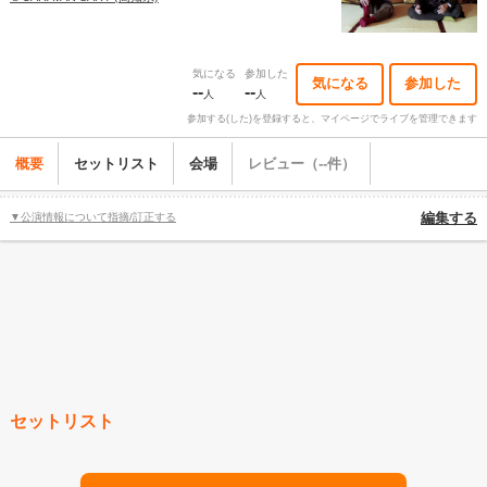
気になる
参加した
気になる
参加した
--
--
人
人
参加する(した)を登録すると、マイページでライブを管理できます
概要
セットリスト
会場
レビュー（--件）
▼公演情報について指摘/訂正する
編集する
セットリスト