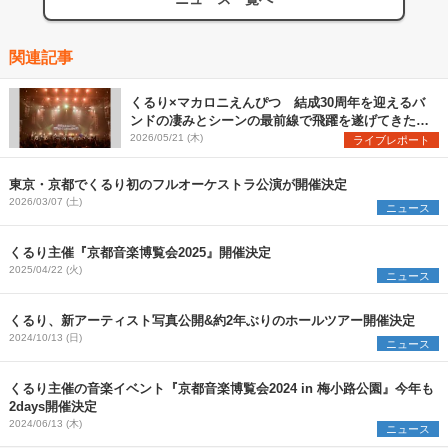
関連記事
くるり×マカロニえんぴつ 結成30周年を迎えるバ
ンドの凄みとシーンの最前線で飛躍を遂げてきたバ
ンドの勢いを見た『MUSIC SPLASH!!』2日目レポ
2026/05/21 (木)
ライブレポート
ート
東京・京都でくるり初のフルオーケストラ公演が開催決定
2026/03/07 (土)
ニュース
くるり主催『京都音楽博覧会2025』開催決定
2025/04/22 (火)
ニュース
くるり、新アーティスト写真公開&約2年ぶりのホールツアー開催決定
2024/10/13 (日)
ニュース
くるり主催の音楽イベント『京都音楽博覧会2024 in 梅小路公園』今年も
2days開催決定
2024/06/13 (木)
ニュース