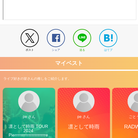
ポスト
シェア
送る
はてブ
マイベスト
ライブ好きの皆さんの推しをご紹介します。
pe さん
pe さん
ごと
凛として時雨 TOUR 
凛として時雨
RAD
2024 
Pierrrrrrrrrrrrrrrrrrrre 