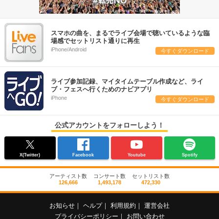
スマホの曲を、まるでライブ会場で聴いているような臨
場感でセットリスト通りに再生
iPhone/Android
今すぐダウンロード
ライブ参加記録、マイタイムテーブル作成など、ライ
ブ・フェスへ行くためのナビアプリ
iPhone
今すぐダウンロード
公式アカウントをフォローしよう！
X(Twitter)
Facebook
Youtube
Spotify
アーティスト数
コンサート数
セットリスト数
126,666
1,493,178
472,330
お知らせ
｜
ヘルプ
｜
利用規約
｜
運営会社
プライバシーポリシー
｜
お問い合わせ