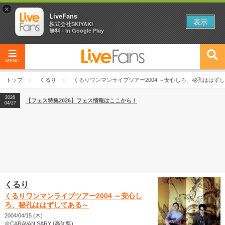
×
LiveFans
表示
株式会社SKIYAKI
無料 - In Google Play
MENU
2026
【フェス特集2026】フェス情報はここから！
04/27
トップ
くるり
くるりワンマンライブツアー2004 ～安心しろ、秘孔ははず
2026
【ライブ動員ランキング】2026年上半期編発表！
07/28
2026
【フェス特集2026】フェス情報はここから！
04/27
2026
【ライブ動員ランキング】2026年上半期編発表！
07/28
くるり
くるりワンマンライブツアー2004 ～安心し
ろ、秘孔ははずしてある～
2004/04/15 (木)
＠CARAVAN SARY (高知県)