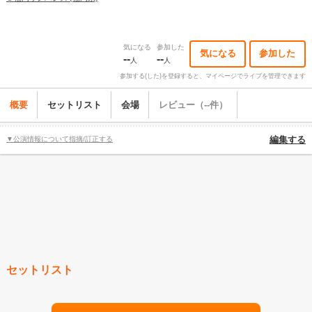
気になる
参加した
気になる
参加した
--
--
人
人
参加する(した)を登録すると、マイページでライブを管理できます
概要
セットリスト
会場
レビュー（--件）
▼公演情報について指摘/訂正する
編集する
セットリスト