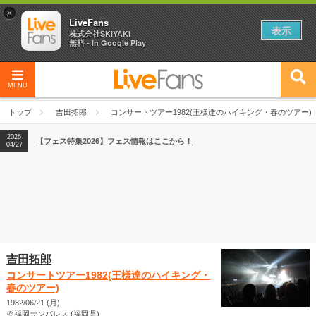
×
LiveFans
表示
株式会社SKIYAKI
無料 - In Google Play
MENU
2026
【フェス特集2026】フェス情報はここから！
04/27
トップ
吉田拓郎
コンサートツアー1982(王様達のハイキング・春のツアー)
2026
【ライブ動員ランキング】2026年上半期編発表！
07/28
2026
【フェス特集2026】フェス情報はここから！
04/27
2026
【ライブ動員ランキング】2026年上半期編発表！
07/28
吉田拓郎
コンサートツアー1982(王様達のハイキング・
春のツアー)
1982/06/21 (月)
＠福岡サンパレス (福岡県)