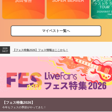
浜田省吾
SUPER BEAVER
ケストラ 
TOUR「V
Carn
2026/08/07 
Ha
マイベスト一覧へ
2026
【フェス特集2026】フェス情報はここから！
04/27
2026
【ライブ動員ランキング】2026年上半期編発表！
07/28
2026
【フェス特集2026】フェス情報はここから！
04/27
2026
【ライブ動員ランキング】2026年上半期編発表！
07/28
【フェス特集2026】
今年もフェスの季節がやってきた！