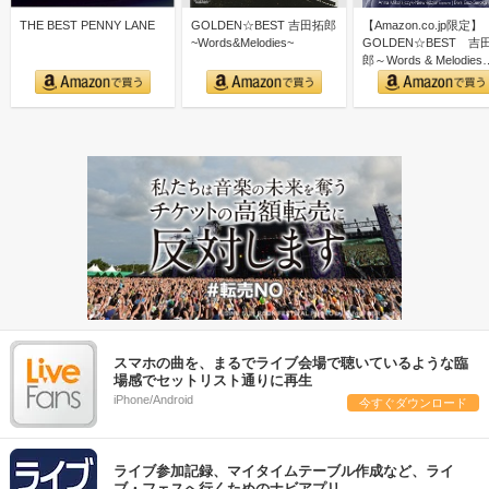
THE BEST PENNY LANE
GOLDEN☆BEST 吉田拓郎
【Amazon.co.jp限定】
~Words&Melodies~
GOLDEN☆BEST 吉
郎～Words & Melodies
スマホの曲を、まるでライブ会場で聴いているような臨
場感でセットリスト通りに再生
iPhone/Android
今すぐダウンロード
ライブ参加記録、マイタイムテーブル作成など、ライ
ブ・フェスへ行くためのナビアプリ