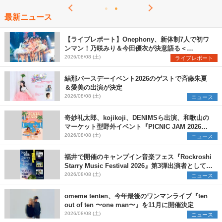
最新ニュース
【ライブレポート】Onephony、新体制7人で初ワ
ンマン！乃咲みり＆今田優衣が決意語る＜
Onephony新体制1st Oneman Live はじまりの夏
2026/08/08 (土)
ライブレポート
＞
結那バースデーイベント2026のゲストで斉藤朱夏
＆愛美の出演が決定
2026/08/08 (土)
ニュース
奇妙礼太郎、kojikoji、DENIMSら出演、和歌山の
マーケット型野外イベント『PICNIC JAM 2026』
早割チケット発売開始
2026/08/08 (土)
ニュース
福井で開催のキャンプイン音楽フェス『Rockroshi
Starry Music Festival 2026』第3弾出演者として
SCOOBIE DO、かりゆし58、Reiを発表
2026/08/08 (土)
ニュース
omeme tenten、今年最後のワンマンライブ『ten
out of ten 〜one man〜』を11月に開催決定
2026/08/08 (土)
ニュース