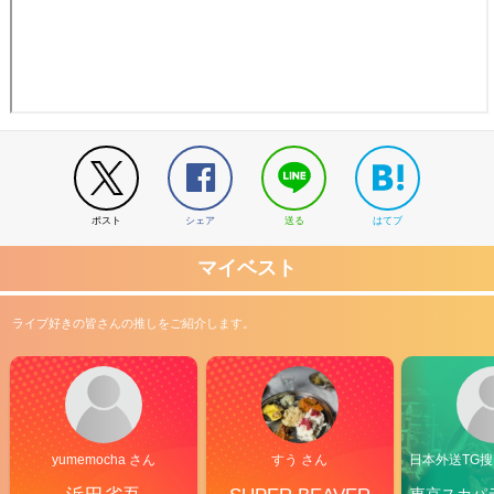
ポスト
シェア
送る
はてブ
マイベスト
ライブ好きの皆さんの推しをご紹介します。
yumemocha さん
すう さん
日本外送TG搜@
東京スカパ