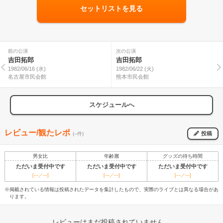
セットリストを見る
前の公演
次の公演
吉田拓郎
吉田拓郎
1982/06/16 (水)
1982/06/22 (火)
名古屋市民会館
熊本市民会館
スケジュールへ
レビュー/観たレポ
投稿
(--件)
男女比
年齢層
グッズの待ち時間
ただいま受付中です
ただいま受付中です
ただいま受付中です
[---／---]
[---／---]
[---／---]
※掲載されている情報は投稿されたデータを集計したもので、実際のライブとは異なる場合があ
ります。
レビューはまだ投稿されていません。