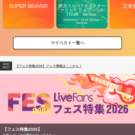
SUPER BEAVER
東京スカパラダイスオー
日本
ケストラ ライブハウス
TOUR「VerSus 
Carnival」
2026/08/07 19:00 @Zepp 
Haneda
マイベスト一覧へ
2026
【フェス特集2026】フェス情報はここから！
04/27
2026
【ライブ動員ランキング】2026年上半期編発表！
07/28
2026
【フェス特集2026】フェス情報はここから！
04/27
2026
【ライブ動員ランキング】2026年上半期編発表！
07/28
【フェス特集2026】