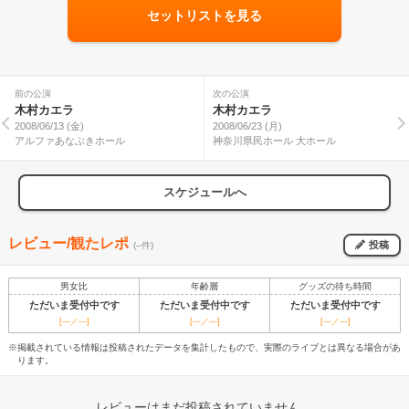
セットリストを見る
前の公演
次の公演
木村カエラ
木村カエラ
2008/06/13 (金)
2008/06/23 (月)
アルファあなぶきホール
神奈川県民ホール 大ホール
スケジュールへ
レビュー/観たレポ
投稿
(--件)
男女比
年齢層
グッズの待ち時間
ただいま受付中です
ただいま受付中です
ただいま受付中です
[---／---]
[---／---]
[---／---]
※掲載されている情報は投稿されたデータを集計したもので、実際のライブとは異なる場合があ
ります。
レビューはまだ投稿されていません。