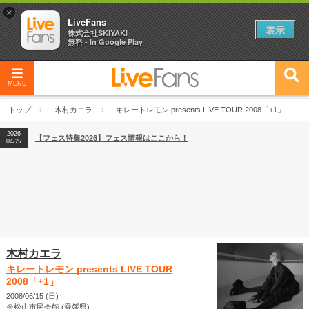
×
LiveFans
表示
株式会社SKIYAKI
無料 - In Google Play
MENU
2026
【フェス特集2026】フェス情報はここから！
04/27
トップ
木村カエラ
キレートレモン presents LIVE TOUR 2008「+1」
2026
【ライブ動員ランキング】2026年上半期編発表！
07/28
2026
【フェス特集2026】フェス情報はここから！
04/27
2026
【ライブ動員ランキング】2026年上半期編発表！
07/28
木村カエラ
キレートレモン presents LIVE TOUR
2008「+1」
2008/06/15 (日)
＠松山市民会館 (愛媛県)