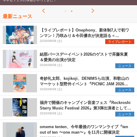
今年もフェスの季節がやってきた！
最新ニュース
【ライブレポート】Onephony、新体制7人で初ワ
ンマン！乃咲みり＆今田優衣が決意語る＜
Onephony新体制1st Oneman Live はじまりの夏
2026/08/08 (土)
ライブレポート
＞
結那バースデーイベント2026のゲストで斉藤朱夏
＆愛美の出演が決定
2026/08/08 (土)
ニュース
奇妙礼太郎、kojikoji、DENIMSら出演、和歌山の
マーケット型野外イベント『PICNIC JAM 2026』
早割チケット発売開始
2026/08/08 (土)
ニュース
福井で開催のキャンプイン音楽フェス『Rockroshi
Starry Music Festival 2026』第3弾出演者として
SCOOBIE DO、かりゆし58、Reiを発表
2026/08/08 (土)
ニュース
omeme tenten、今年最後のワンマンライブ『ten
out of ten 〜one man〜』を11月に開催決定