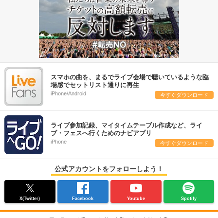
スマホの曲を、まるでライブ会場で聴いているような臨
場感でセットリスト通りに再生
iPhone/Android
今すぐダウンロード
ライブ参加記録、マイタイムテーブル作成など、ライ
ブ・フェスへ行くためのナビアプリ
iPhone
今すぐダウンロード
公式アカウントをフォローしよう！
X(Twitter)
Facebook
Youtube
Spotify