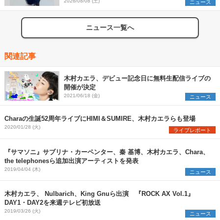
2026/08/08 (土)
ニュース
ニュース一覧へ
関連記事
木村カエラ、デビュー記念日に無料生配信ライブの
開催が決定
2021/06/18 (金)
ニュース
Charaの生誕52周年ライブにHIMI＆SUMIRE、木村カエラらも登場
2020/01/28 (火)
ライブレポート
『サマソニ』サブリナ・カーペンター、秦 基博、木村カエラ、Chara、
the telephonesら追加出演アーティストを発表
2019/04/04 (木)
ニュース
木村カエラ、 Nulbarich、King Gnuら出演 『ROCK AX Vol.1』
DAY1・DAY2を来週テレビ初放送
2019/03/26 (火)
ニュース