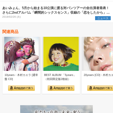
あいみょん、5月から始まる10公演に渡る対バンツアーの全出演者発表！
さらに2ndアルバム「瞬間的シックスセンス」収録の「恋をしたから」レ
コーディング映像をYouTubeにて公開！！
2019/02/26 (火)
ニュース
関連商品
10years - 木村カエラ [通常
BEST ALBUM 「5years」
20years [CD] - 木村
盤 CD]
（初回限定版2枚組）