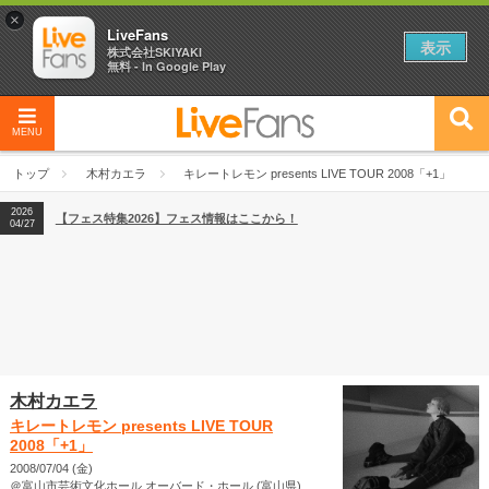
×
LiveFans
表示
株式会社SKIYAKI
無料 - In Google Play
MENU
2026
【フェス特集2026】フェス情報はここから！
04/27
トップ
木村カエラ
キレートレモン presents LIVE TOUR 2008「+1」
2026
【ライブ動員ランキング】2026年上半期編発表！
07/28
2026
【フェス特集2026】フェス情報はここから！
04/27
2026
【ライブ動員ランキング】2026年上半期編発表！
07/28
木村カエラ
キレートレモン presents LIVE TOUR
2008「+1」
2008/07/04 (金)
＠富山市芸術文化ホール オーバード・ホール (富山県)