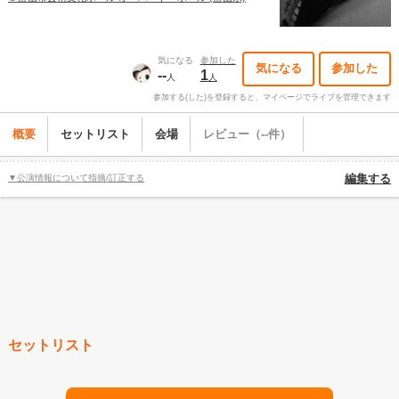
気になる
参加した
気になる
参加した
--
1
人
人
参加する(した)を登録すると、マイページでライブを管理できます
概要
セットリスト
会場
レビュー（--件）
▼公演情報について指摘/訂正する
編集する
セットリスト