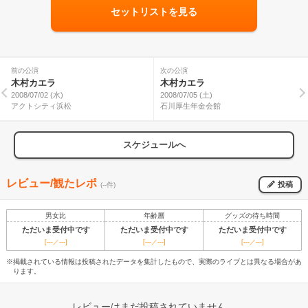
セットリストを見る
前の公演
次の公演
木村カエラ
木村カエラ
2008/07/02 (水)
2008/07/05 (土)
アクトシティ浜松
石川厚生年金会館
スケジュールへ
レビュー/観たレポ
投稿
(--件)
男女比
年齢層
グッズの待ち時間
ただいま受付中です
ただいま受付中です
ただいま受付中です
[---／---]
[---／---]
[---／---]
※掲載されている情報は投稿されたデータを集計したもので、実際のライブとは異なる場合があ
ります。
レビューはまだ投稿されていません。