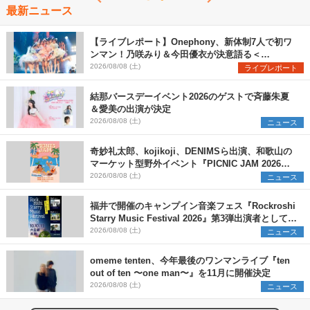
最新ニュース
【ライブレポート】Onephony、新体制7人で初ワ
ンマン！乃咲みり＆今田優衣が決意語る＜
Onephony新体制1st Oneman Live はじまりの夏
2026/08/08 (土)
ライブレポート
＞
結那バースデーイベント2026のゲストで斉藤朱夏
＆愛美の出演が決定
2026/08/08 (土)
ニュース
奇妙礼太郎、kojikoji、DENIMSら出演、和歌山の
マーケット型野外イベント『PICNIC JAM 2026』
早割チケット発売開始
2026/08/08 (土)
ニュース
福井で開催のキャンプイン音楽フェス『Rockroshi
Starry Music Festival 2026』第3弾出演者として
SCOOBIE DO、かりゆし58、Reiを発表
2026/08/08 (土)
ニュース
omeme tenten、今年最後のワンマンライブ『ten
out of ten 〜one man〜』を11月に開催決定
2026/08/08 (土)
ニュース