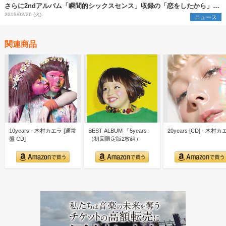
さらに2ndアルバム「瞬間的シックスセンス」収録の「恋をしたから」レ
コーディング映像をYouTubeにて公開！！
2019/02/26 (火)
ニュース
関連商品
10years - 木村カエラ [通常
BEST ALBUM 「5years」
20years [CD] - 木村
盤 CD]
（初回限定版2枚組）