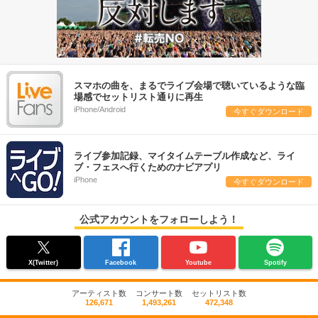
スマホの曲を、まるでライブ会場で聴いているような臨
場感でセットリスト通りに再生
iPhone/Android
今すぐダウンロード
ライブ参加記録、マイタイムテーブル作成など、ライ
ブ・フェスへ行くためのナビアプリ
iPhone
今すぐダウンロード
公式アカウントをフォローしよう！
X(Twitter)
Facebook
Youtube
Spotify
アーティスト数
コンサート数
セットリスト数
126,671
1,493,261
472,348