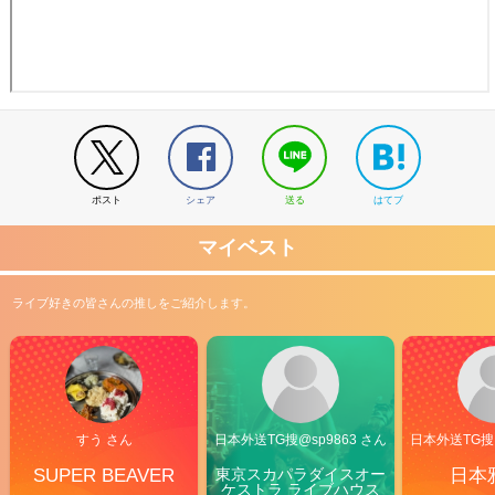
ポスト
シェア
送る
はてブ
マイベスト
ライブ好きの皆さんの推しをご紹介します。
すう さん
日本外送TG搜@sp9863 さん
日本外送TG搜@
SUPER BEAVER
東京スカパラダイスオー
日本
ケストラ ライブハウス