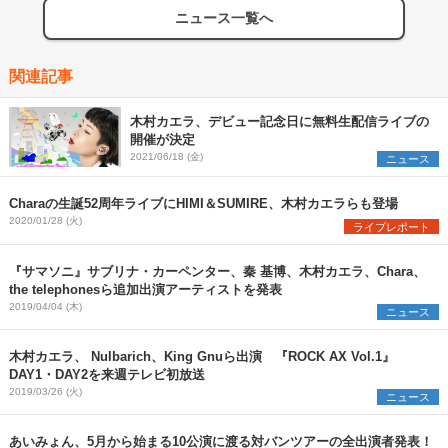
ニュース一覧へ
関連記事
木村カエラ、デビュー記念日に無料生配信ライブの
開催が決定
2021/06/18 (金)
ニュース
Charaの生誕52周年ライブにHIMI＆SUMIRE、木村カエラらも登場
2020/01/28 (火)
ライブレポート
『サマソニ』サブリナ・カーペンター、秦 基博、木村カエラ、Chara、
the telephonesら追加出演アーティストを発表
2019/04/04 (木)
ニュース
木村カエラ、 Nulbarich、King Gnuら出演 『ROCK AX Vol.1』
DAY1・DAY2を来週テレビ初放送
2019/03/26 (火)
ニュース
あいみょん、5月から始まる10公演に渡る対バンツアーの全出演者発表！