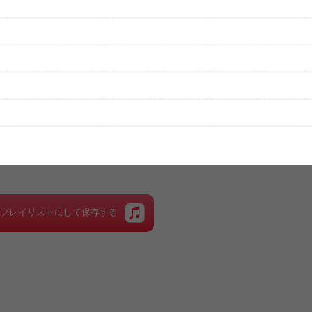
性は保証されませんので、あらかじめご了承ください。
絡をお願い致します。
する歌詞サイト「
歌ネット
」へ移動します。
▼セットリストの誤りを報告する
をプレイリストにして保存する