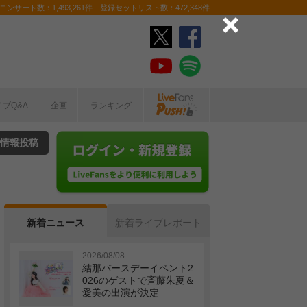
ンサート数：1,493,261件 登録セットリスト数：472,348件
イブQ&A
企画
ランキング
情報投稿
新着ニュース
新着ライブレポート
2026/08/08
結那バースデーイベント2
026のゲストで斉藤朱夏＆
愛美の出演が決定