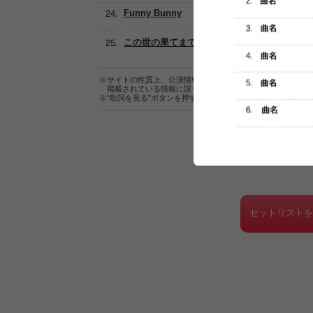
Funny Bunny
この世の果てまで
※サイトの性質上、公演情報およびセットリスト情報の正確
掲載されている情報に誤りがある場合は、
こちら
よりご連
※“歌詞を見る”ボタンを押すと、株式会社ページワンが運営
セットリスト