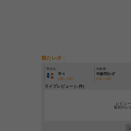
観たレポ：
男女比：
年齢層：
半々
年齢問わず
[2票／2票]
[1票／2票]
ライブレビュー (--件)
レビュー
最初のレ