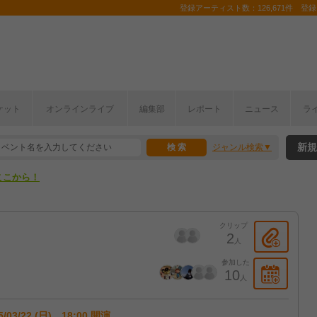
登録アーティスト数：126,671件 登録コ
ケット
オンラインライブ
編集部
レポート
ニュース
ラ
ここから！
新規
ジャンル検索
上半期編発表！
ここから！
上半期編発表！
クリップ
2
人
参加した
10
人
5/03/22 (日) 18:00 開演