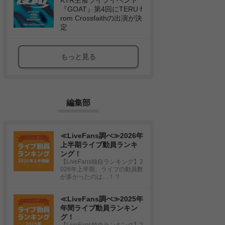
KTR主催ライブイベント
『GOAT』第4回にTERU f
rom Crossfaithの出演が決
定
もっと見る
編集部
≪LiveFans調べ≫2026年
上半期ライブ動員ランキ
ング！
【LiveFans独自ランキング】2
026年上半期、ライブの動員数
が多かったのは…！？
≪LiveFans調べ≫2025年
年間ライブ動員ランキン
グ！
【LiveFans独自ランキング】2