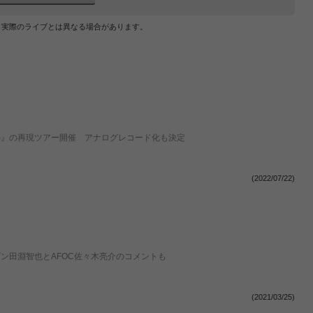
、実際のライブとは異なる場合があります。
REAMS』の再現ツアー開催 アナログレコード化も決定
(2022/07/22)
ユニゾン田淵智也とAFOC佐々木亮介のコメントも
(2021/03/25)