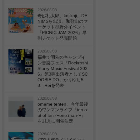
2026/08/08
奇妙礼太郎、kojikoji、DE
NIMSら出演、和歌山のマ
ーケット型野外イベント
『PICNIC JAM 2026』早
割チケット発売開始
2026/08/08
福井で開催のキャンプイ
ン音楽フェス『Rockroshi
Starry Music Festival 202
6』第3弾出演者としてSC
OOBIE DO、かりゆし5
8、Reiを発表
2026/08/08
omeme tenten、今年最後
のワンマンライブ『ten o
ut of ten 〜one man〜』
を11月に開催決定
2026/08/08