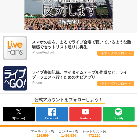
スマホの曲を、まるでライブ会場で聴いているような臨
場感でセットリスト通りに再生
iPhone/Android
今すぐダウンロード
ライブ参加記録、マイタイムテーブル作成など、ライ
ブ・フェスへ行くためのナビアプリ
iPhone
今すぐダウンロード
公式アカウントをフォローしよう！
X(Twitter)
Facebook
Youtube
Spotify
アーティスト数
コンサート数
セットリスト数
126,599
1,492,534
472,220