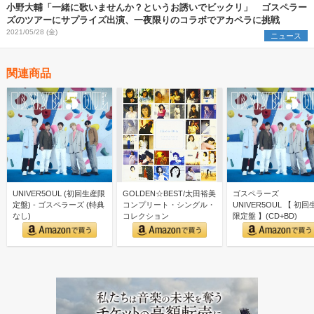
小野大輔「一緒に歌いませんか？というお誘いでビックリ」 ゴスペラー
ズのツアーにサプライズ出演、一夜限りのコラボでアカペラに挑戦
2021/05/28 (金)
ニュース
関連商品
UNIVER5OUL (初回生産限
GOLDEN☆BEST/太田裕美
ゴスペラーズ
定盤) - ゴスペラーズ (特典
コンプリート・シングル・
UNIVER5OUL 【 初回
なし)
コレクション
限定盤 】(CD+BD)