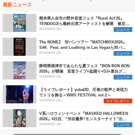
最新ニュース
熊本県人吉市の野外音楽フェス『Rural Act'26』
TENDOUJIら最終出演アーティストを解禁 被災地
支援プロジェクトの始動も発表
2026/08/06 (木)
ニュース
The BONEZ 対バンツアー『MATCHBOX2026』
SiM、Fear, and Loathing in Las Vegasら対バン
アーティストを一斉解禁
2026/08/06 (木)
ニュース
静岡県焼津市であらたな夏フェス『BON BON BON
2026』が開催 音楽ライブ×盆踊り×DJ×屋台グル
メ×ランタンナイトで彩る2日間
2026/08/05 (水)
ニュース
【ライブレポート】yukaDD、圧巻の歌声と表現力
でトリを飾る＜WWS FESTIVAL vol.2＞
2026/08/05 (水)
ライブレポート
V系ハロウィンイベント『MASKED HALLOWEEN
2026』4日目、“渋谷魔界†モンスターナイト”出演6
組を発表
2026/08/05 (水)
ニュース