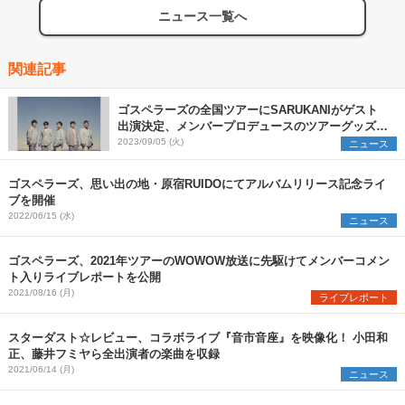
ニュース一覧へ
関連記事
ゴスペラーズの全国ツアーにSARUKANIがゲスト
出演決定、メンバープロデュースのツアーグッズも
公開
2023/09/05 (火)
ニュース
ゴスペラーズ、思い出の地・原宿RUIDOにてアルバムリリース記念ライ
ブを開催
2022/06/15 (水)
ニュース
ゴスペラーズ、2021年ツアーのWOWOW放送に先駆けてメンバーコメン
ト入りライブレポートを公開
2021/08/16 (月)
ライブレポート
スターダスト☆レビュー、コラボライブ『音市音座』を映像化！ 小田和
正、藤井フミヤら全出演者の楽曲を収録
2021/06/14 (月)
ニュース