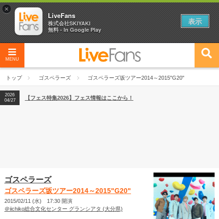
×
LiveFans
表示
株式会社SKIYAKI
無料 - In Google Play
MENU
2026
【フェス特集2026】フェス情報はここから！
04/27
トップ
ゴスペラーズ
ゴスペラーズ坂ツアー2014～2015"G20"
2026
【ライブ動員ランキング】2026年上半期編発表！
07/28
2026
【フェス特集2026】フェス情報はここから！
04/27
2026
【ライブ動員ランキング】2026年上半期編発表！
07/28
ゴスペラーズ
ゴスペラーズ坂ツアー2014～2015"G20"
2015/02/11 (水) 17:30 開演
＠iichiko総合文化センター グランシアタ (大分県)