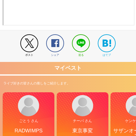
ポスト
シェア
送る
はてブ
マイベスト
ライブ好きの皆さんの推しをご紹介します。
ごとう さん
チーバ さん
ケンケ
RADWIMPS
東京事変
サザンオ