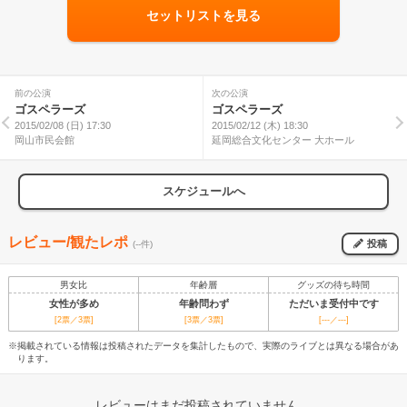
セットリストを見る
前の公演
次の公演
ゴスペラーズ
ゴスペラーズ
2015/02/08 (日) 17:30
2015/02/12 (木) 18:30
岡山市民会館
延岡総合文化センター 大ホール
スケジュールへ
レビュー/観たレポ
投稿
(--件)
男女比
年齢層
グッズの待ち時間
女性が多め
年齢問わず
ただいま受付中です
[2票／3票]
[3票／3票]
[---／---]
※掲載されている情報は投稿されたデータを集計したもので、実際のライブとは異なる場合があ
ります。
レビューはまだ投稿されていません。