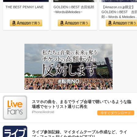
THE BEST PENNY LANE
GOLDEN☆BEST 吉田拓郎
【Amazon.co.jp限定】
~Words&Melodies~
GOLDEN☆BEST 吉
郎～Words & Melodies
スマホの曲を、まるでライブ会場で聴いているような臨
場感でセットリスト通りに再生
iPhone/Android
今すぐダウンロード
ライブ参加記録、マイタイムテーブル作成など、ライ
ブ・フェスへ行くためのナビアプリ