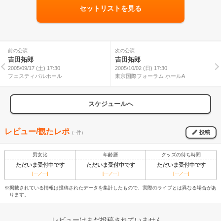
セットリストを見る
前の公演
次の公演
吉田拓郎
吉田拓郎
2005/09/17 (土) 17:30
2005/10/02 (日) 17:30
フェスティバルホール
東京国際フォーラム ホールA
スケジュールへ
レビュー/観たレポ
投稿
(--件)
男女比
年齢層
グッズの待ち時間
ただいま受付中です
ただいま受付中です
ただいま受付中です
[---／---]
[---／---]
[---／---]
※掲載されている情報は投稿されたデータを集計したもので、実際のライブとは異なる場合があ
ります。
レビューはまだ投稿されていません。