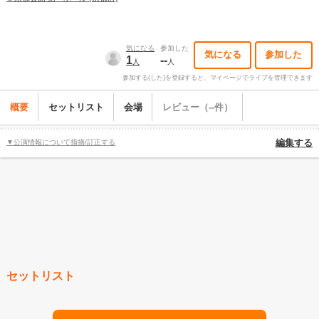
気になる
参加した
気になる
参加した
1
--
人
人
参加する(した)を登録すると、マイページでライブを管理できます
概要
セットリスト
会場
レビュー（--件）
▼公演情報について指摘/訂正する
編集する
セットリスト