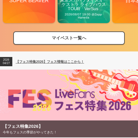
SUPER BEAVER
日本
ケストラ ライブハウス
TOUR「VerSus 
Carnival」
2026/08/07 19:00 @Zepp 
Haneda
マイベスト一覧へ
2026
【フェス特集2026】フェス情報はここから！
04/27
2026
【ライブ動員ランキング】2026年上半期編発表！
07/28
2026
【フェス特集2026】フェス情報はここから！
04/27
2026
【ライブ動員ランキング】2026年上半期編発表！
07/28
【フェス特集2026】
今年もフェスの季節がやってきた！