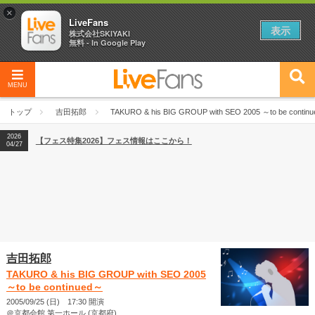
×
LiveFans
表示
株式会社SKIYAKI
無料 - In Google Play
MENU
2026
【フェス特集2026】フェス情報はここから！
04/27
トップ
吉田拓郎
TAKURO & his BIG GROUP with SEO 2005 ～to be contin
2026
【ライブ動員ランキング】2026年上半期編発表！
07/28
2026
【フェス特集2026】フェス情報はここから！
04/27
2026
【ライブ動員ランキング】2026年上半期編発表！
07/28
吉田拓郎
TAKURO & his BIG GROUP with SEO 2005
～to be continued～
2005/09/25 (日) 17:30 開演
＠京都会館 第一ホール (京都府)