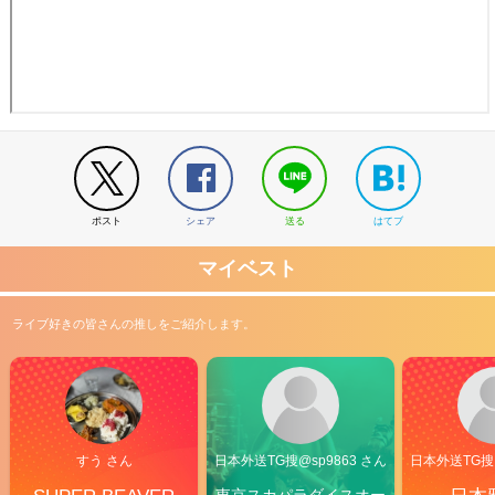
ポスト
シェア
送る
はてブ
マイベスト
ライブ好きの皆さんの推しをご紹介します。
すう さん
日本外送TG搜@sp9863 さん
日本外送TG搜@
東京スカパラダイスオー