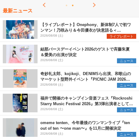
最新ニュース
【ライブレポート】Onephony、新体制7人で初ワ
ンマン！乃咲みり＆今田優衣が決意語る＜
Onephony新体制1st Oneman Live はじまりの夏
2026/08/08 (土)
ライブレポート
＞
結那バースデーイベント2026のゲストで斉藤朱夏
＆愛美の出演が決定
2026/08/08 (土)
ニュース
奇妙礼太郎、kojikoji、DENIMSら出演、和歌山の
マーケット型野外イベント『PICNIC JAM 2026』
早割チケット発売開始
2026/08/08 (土)
ニュース
福井で開催のキャンプイン音楽フェス『Rockroshi
Starry Music Festival 2026』第3弾出演者として
SCOOBIE DO、かりゆし58、Reiを発表
2026/08/08 (土)
ニュース
omeme tenten、今年最後のワンマンライブ『ten
out of ten 〜one man〜』を11月に開催決定
2026/08/08 (土)
ニュース