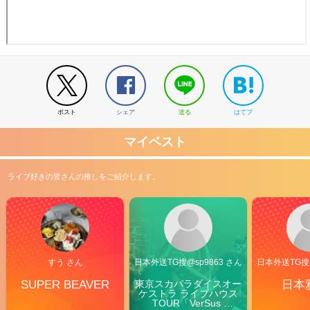
ポスト
シェア
送る
はてブ
マイベスト
ライブ好きの皆さんの推しをご紹介します。
すう さん
日本外送TG搜@sp9863 さん
日本外送TG搜@
SUPER BEAVER
東京スカパラダイスオー
日本
ケストラ ライブハウス
TOUR「VerSus 