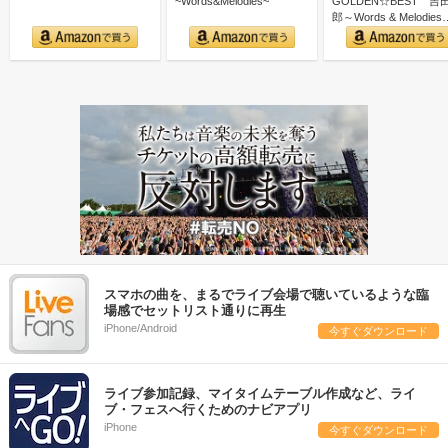
~Words&Melodies~
GOLDEN☆BEST 吉
郎～Words & Melodies
スマホの曲を、まるでライブ会場で聴いているような臨
場感でセットリスト通りに再生
iPhone/Android
今すぐダウンロード
ライブ参加記録、マイタイムテーブル作成など、ライ
ブ・フェスへ行くためのナビアプリ
iPhone
今すぐダウンロード