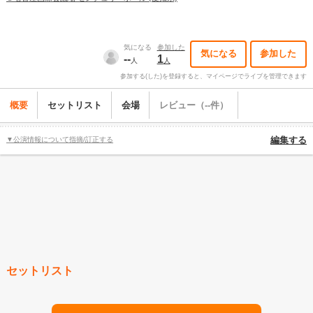
気になる
参加した
気になる
参加した
--
1
人
人
参加する(した)を登録すると、マイページでライブを管理できます
概要
セットリスト
会場
レビュー（--件）
▼公演情報について指摘/訂正する
編集する
セットリスト