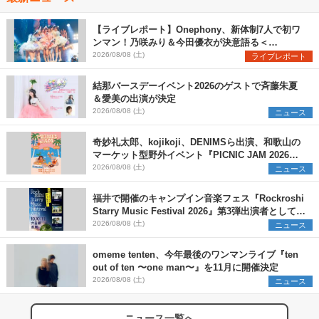
【ライブレポート】Onephony、新体制7人で初ワ
ンマン！乃咲みり＆今田優衣が決意語る＜
Onephony新体制1st Oneman Live はじまりの夏
2026/08/08 (土)
ライブレポート
＞
結那バースデーイベント2026のゲストで斉藤朱夏
＆愛美の出演が決定
2026/08/08 (土)
ニュース
奇妙礼太郎、kojikoji、DENIMSら出演、和歌山の
マーケット型野外イベント『PICNIC JAM 2026』
早割チケット発売開始
2026/08/08 (土)
ニュース
福井で開催のキャンプイン音楽フェス『Rockroshi
Starry Music Festival 2026』第3弾出演者として
SCOOBIE DO、かりゆし58、Reiを発表
2026/08/08 (土)
ニュース
omeme tenten、今年最後のワンマンライブ『ten
out of ten 〜one man〜』を11月に開催決定
2026/08/08 (土)
ニュース
ニュース一覧へ