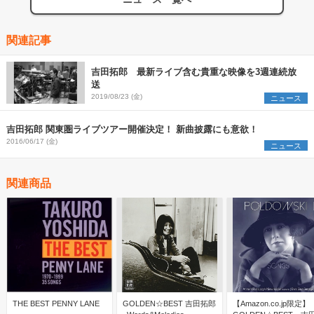
関連記事
吉田拓郎 最新ライブ含む貴重な映像を3週連続放
送
2019/08/23 (金)
ニュース
吉田拓郎 関東圏ライブツアー開催決定！ 新曲披露にも意欲！
2016/06/17 (金)
ニュース
関連商品
THE BEST PENNY LANE
GOLDEN☆BEST 吉田拓郎
【Amazon.co.jp限定】