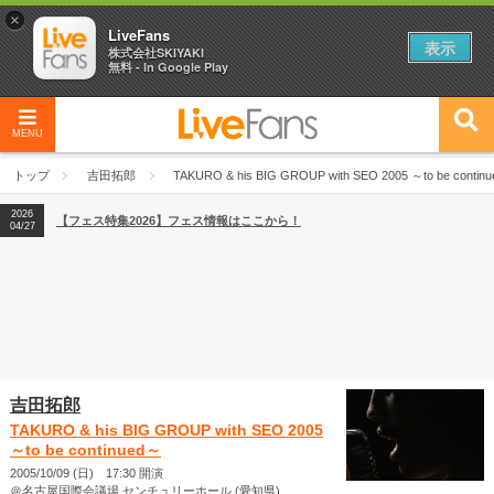
×
LiveFans
表示
株式会社SKIYAKI
無料 - In Google Play
MENU
2026
【フェス特集2026】フェス情報はここから！
04/27
トップ
吉田拓郎
TAKURO & his BIG GROUP with SEO 2005 ～to be contin
2026
【ライブ動員ランキング】2026年上半期編発表！
07/28
2026
【フェス特集2026】フェス情報はここから！
04/27
2026
【ライブ動員ランキング】2026年上半期編発表！
07/28
吉田拓郎
TAKURO & his BIG GROUP with SEO 2005
～to be continued～
2005/10/09 (日) 17:30 開演
＠名古屋国際会議場 センチュリーホール (愛知県)