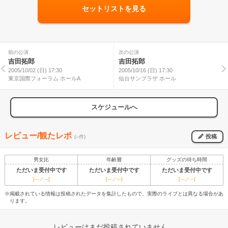
セットリストを見る
前の公演
次の公演
吉田拓郎
吉田拓郎
2005/10/02 (日) 17:30
2005/10/16 (日) 17:30
東京国際フォーラム ホールA
仙台サンプラザ ホール
スケジュールへ
レビュー/観たレポ
投稿
(--件)
男女比
年齢層
グッズの待ち時間
ただいま受付中です
ただいま受付中です
ただいま受付中です
[---／---]
[---／---]
[---／---]
※掲載されている情報は投稿されたデータを集計したもので、実際のライブとは異なる場合があ
ります。
レビューはまだ投稿されていません。