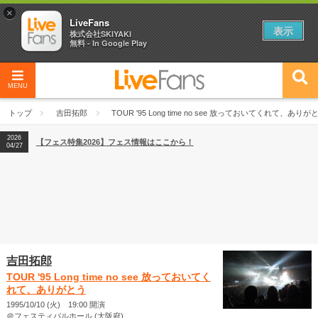
×
LiveFans
表示
株式会社SKIYAKI
無料 - In Google Play
MENU
2026
【フェス特集2026】フェス情報はここから！
04/27
トップ
吉田拓郎
TOUR '95 Long time no see 放っておいてくれて、ありが
2026
【ライブ動員ランキング】2026年上半期編発表！
07/28
2026
【フェス特集2026】フェス情報はここから！
04/27
2026
【ライブ動員ランキング】2026年上半期編発表！
07/28
吉田拓郎
TOUR '95 Long time no see 放っておいてく
れて、ありがとう
1995/10/10 (火) 19:00 開演
＠フェスティバルホール (大阪府)