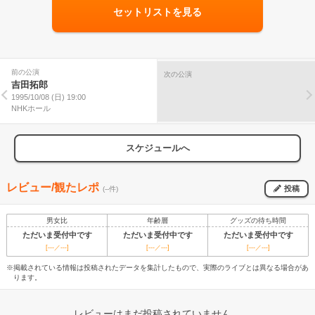
セットリストを見る
前の公演
次の公演
吉田拓郎
1995/10/08 (日) 19:00
NHKホール
スケジュールへ
レビュー/観たレポ
投稿
(--件)
男女比
年齢層
グッズの待ち時間
ただいま受付中です
ただいま受付中です
ただいま受付中です
[---／---]
[---／---]
[---／---]
※掲載されている情報は投稿されたデータを集計したもので、実際のライブとは異なる場合があ
ります。
レビューはまだ投稿されていません。