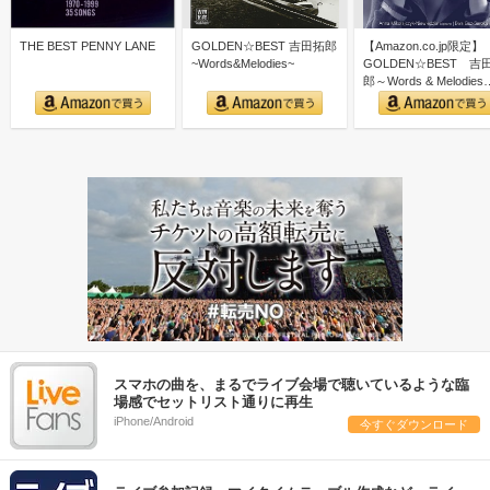
THE BEST PENNY LANE
GOLDEN☆BEST 吉田拓郎
【Amazon.co.jp限定】
~Words&Melodies~
GOLDEN☆BEST 吉
郎～Words & Melodies
スマホの曲を、まるでライブ会場で聴いているような臨
場感でセットリスト通りに再生
iPhone/Android
今すぐダウンロード