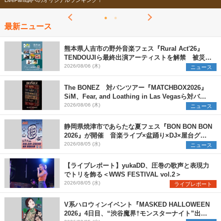
LiveFans調べのオリジナルランキング！
最新ニュース
熊本県人吉市の野外音楽フェス『Rural Act'26』
TENDOUJIら最終出演アーティストを解禁 被災地
支援プロジェクトの始動も発表
2026/08/06 (木)
ニュース
The BONEZ 対バンツアー『MATCHBOX2026』
SiM、Fear, and Loathing in Las Vegasら対バン
アーティストを一斉解禁
2026/08/06 (木)
ニュース
静岡県焼津市であらたな夏フェス『BON BON BON
2026』が開催 音楽ライブ×盆踊り×DJ×屋台グル
メ×ランタンナイトで彩る2日間
2026/08/05 (水)
ニュース
【ライブレポート】yukaDD、圧巻の歌声と表現力
でトリを飾る＜WWS FESTIVAL vol.2＞
2026/08/05 (水)
ライブレポート
V系ハロウィンイベント『MASKED HALLOWEEN
2026』4日目、“渋谷魔界†モンスターナイト”出演6