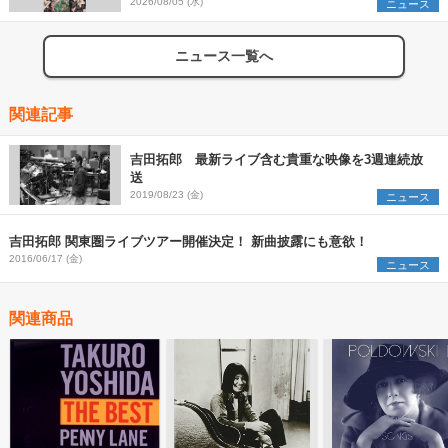
組を発表
2026/08/05 (水)
ニュース
ニュース一覧へ
関連記事
吉田拓郎 最新ライブ含む貴重な映像を3週連続放
送
2019/08/23 (金)
ニュース
吉田拓郎 関東圏ライブツアー開催決定！ 新曲披露にも意欲！
2016/06/17 (金)
ニュース
関連商品