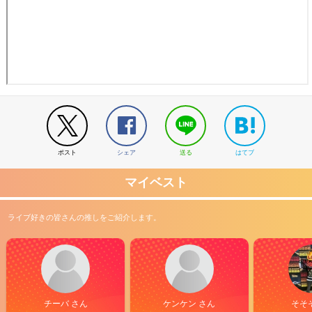
ポスト
シェア
送る
はてブ
マイベスト
ライブ好きの皆さんの推しをご紹介します。
チーバ さん
ケンケン さん
そそ