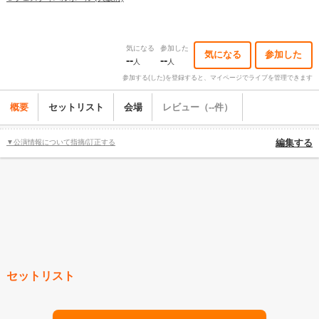
気になる
参加した
気になる
参加した
--
--
人
人
参加する(した)を登録すると、マイページでライブを管理できます
概要
セットリスト
会場
レビュー（--件）
▼公演情報について指摘/訂正する
編集する
セットリスト