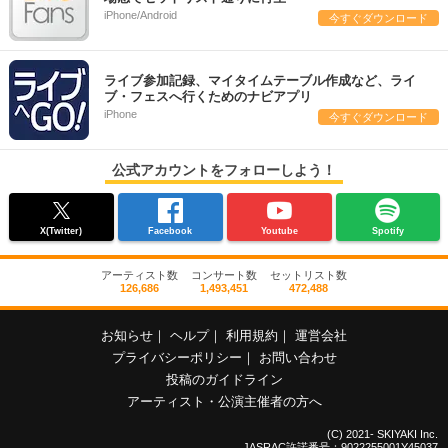
iPhone/Android
今すぐダウンロード
ライブ参加記録、マイタイムテーブル作成など、ライ
ブ・フェスへ行くためのナビアプリ
iPhone
今すぐダウンロード
公式アカウントをフォローしよう！
X(Twitter)
Facebook
Youtube
Spotify
アーティスト数
コンサート数
セットリスト数
126,686
1,493,451
472,488
お知らせ
｜
ヘルプ
｜
利用規約
｜
運営会社
プライバシーポリシー
｜
お問い合わせ
投稿のガイドライン
アーティスト・公演主催者の方へ
(C) 2021- SKIYAKI Inc.
JASRAC許諾番号：9022255001Y45037