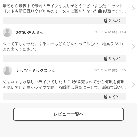
最初から最後まで最高のライブをありがとうございました！ セット
リストも新旧織り交ぜたもので、久々に聴きたかった曲も聴けて本当
に嬉しかったです！！！ 「夏のさわお」、いつか開催してくれるこ
5
0
とを楽しみにしています！！！！(笑)絶対行きます！
おねいさん
2017/07/12 (水) 21:03
さん
久々で楽しかった。ふるい曲もどんどんやって欲しい。地元ラジオに
また出てください。
5
0
ナッツ・ミックス
2017/07/12 (水) 00:35
さん
めちゃくちゃ楽しいライブでした！ CDが発売されてから何度も何度
も聴いていた曲がライブで聴ける瞬間は最高に幸せで、感動で涙が出
たり、曲に合わせて体を揺らしたり、ライブの間中ずっと気持ちよか
4
0
ったです。 それと、青森でしか味わえないMCの時間もおもしろく
て、笑いっぱなしでした。 毎年聞けるわさおとさわおのファンタジ
ー、今年は大好きなラジオ番組に真鍋さんとシンイチロウさんが出演
レビュー一覧へ
してくれたおかげで、その話も聞けたことも嬉しかったです。 さわ
おさんが何度も、青森すきだわ〜とおっしゃってくれたのも本当に嬉
しくて、青森に生まれて、生きていてよかったと思いました。 また
ツアーで青森に来てもらえたら嬉しいですし、必ず遊びに行きます！