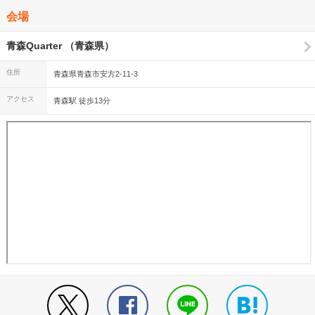
大好きなピロウズがもっともっと大好きになった、最高の夜でした。
素敵な時間をありがとうございました！！！
会場
青森Quarter （青森県）
住所
青森県青森市安方2-11-3
アクセス
青森駅 徒歩13分