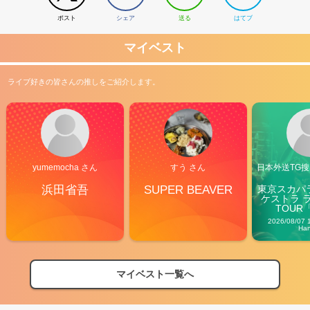
ポスト
シェア
送る
はてブ
マイベスト
ライブ好きの皆さんの推しをご紹介します。
yumemocha さん
すう さん
日本外送TG搜@
浜田省吾
SUPER BEAVER
東京スカパ
ケストラ 
TOUR「V
Carn
2026/08/07 
Ha
マイベスト一覧へ
2026
【フェス特集2026】フェス情報はここから！
04/27
2026
【ライブ動員ランキング】2026年上半期編発表！
07/28