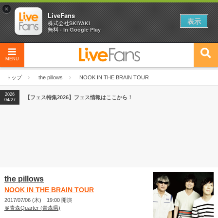
×
LiveFans
表示
株式会社SKIYAKI
無料 - In Google Play
MENU
2026
【フェス特集2026】フェス情報はここから！
04/27
トップ
the pillows
NOOK IN THE BRAIN TOUR
2026
【ライブ動員ランキング】2026年上半期編発表！
07/28
2026
【フェス特集2026】フェス情報はここから！
04/27
2026
【ライブ動員ランキング】2026年上半期編発表！
07/28
the pillows
NOOK IN THE BRAIN TOUR
2017/07/06 (木) 19:00 開演
＠青森Quarter (青森県)