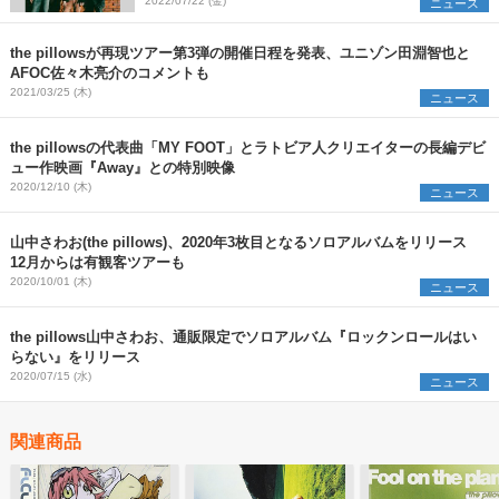
化も決定
2022/07/22 (金)
ニュース
the pillowsが再現ツアー第3弾の開催日程を発表、ユニゾン田淵智也と
AFOC佐々木亮介のコメントも
2021/03/25 (木)
ニュース
the pillowsの代表曲「MY FOOT」とラトビア人クリエイターの長編デビ
ュー作映画『Away』との特別映像
2020/12/10 (木)
ニュース
山中さわお(the pillows)、2020年3枚目となるソロアルバムをリリース
12月からは有観客ツアーも
2020/10/01 (木)
ニュース
the pillows山中さわお、通販限定でソロアルバム『ロックンロールはい
らない』をリリース
2020/07/15 (水)
ニュース
関連商品