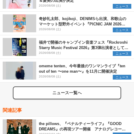
＆愛美の出演が決定
2026/08/08 (土)
ニュース
奇妙礼太郎、kojikoji、DENIMSら出演、和歌山の
マーケット型野外イベント『PICNIC JAM 2026』
早割チケット発売開始
2026/08/08 (土)
ニュース
福井で開催のキャンプイン音楽フェス『Rockroshi
Starry Music Festival 2026』第3弾出演者として
SCOOBIE DO、かりゆし58、Reiを発表
2026/08/08 (土)
ニュース
omeme tenten、今年最後のワンマンライブ『ten
out of ten 〜one man〜』を11月に開催決定
2026/08/08 (土)
ニュース
ニュース一覧へ
関連記事
the pillows、『ペナルティーライフ』『GOOD
DREAMS』の再現ツアー開催 アナログレコード