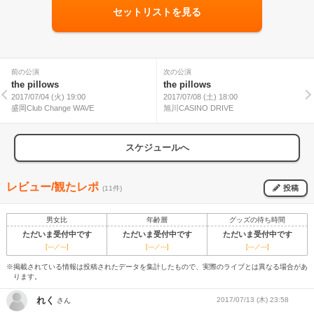
セットリストを見る
前の公演
次の公演
the pillows
the pillows
2017/07/04 (火) 19:00
2017/07/08 (土) 18:00
盛岡Club Change WAVE
旭川CASINO DRIVE
スケジュールへ
レビュー/観たレポ
投稿
(11件)
男女比
年齢層
グッズの待ち時間
ただいま受付中です
ただいま受付中です
ただいま受付中です
[---／---]
[---／---]
[---／---]
※掲載されている情報は投稿されたデータを集計したもので、実際のライブとは異なる場合があ
ります。
れく
2017/07/13 (木) 23:58
さん