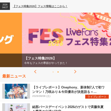
2026
【フェス特集2026】フェス情報はここから！
04/27
2026
【ライブ動員ランキング】2026年上半期編発表！
07/28
【フェス特集2026】
今年もフェスの季節がやってきた！
最新ニュース
【ライブレポート】Onephony、新体制7人で初ワ
ンマン！乃咲みり＆今田優衣が決意語る＜
Onephony新体制1st Oneman Live はじまりの夏
2026/08/08 (土)
ライブレポート
＞
結那バースデーイベント2026のゲストで斉藤朱夏