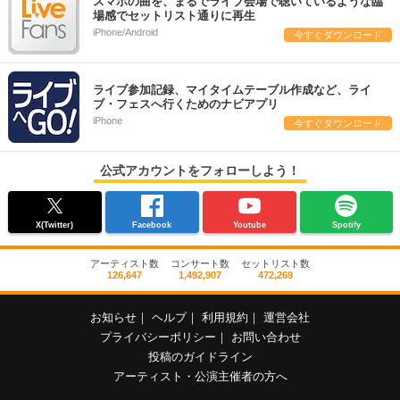
スマホの曲を、まるでライブ会場で聴いているような臨
場感でセットリスト通りに再生
iPhone/Android
今すぐダウンロード
ライブ参加記録、マイタイムテーブル作成など、ライ
ブ・フェスへ行くためのナビアプリ
iPhone
今すぐダウンロード
公式アカウントをフォローしよう！
X(Twitter)
Facebook
Youtube
Spotify
アーティスト数
コンサート数
セットリスト数
126,647
1,492,907
472,269
お知らせ
｜
ヘルプ
｜
利用規約
｜
運営会社
プライバシーポリシー
｜
お問い合わせ
投稿のガイドライン
アーティスト・公演主催者の方へ