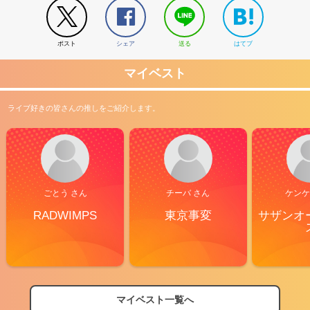
ポスト
シェア
送る
はてブ
マイベスト
ライブ好きの皆さんの推しをご紹介します。
ごとう さん
チーバ さん
ケンケ
RADWIMPS
東京事変
サザンオ
マイベスト一覧へ
2026
【フェス特集2026】フェス情報はここから！
04/27