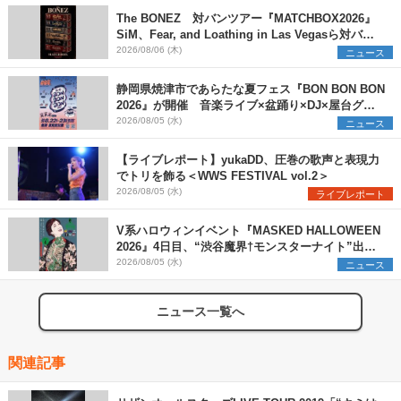
The BONEZ 対バンツアー『MATCHBOX2026』
SiM、Fear, and Loathing in Las Vegasら対バン
アーティストを一斉解禁
2026/08/06 (木)
ニュース
静岡県焼津市であらたな夏フェス『BON BON BON
2026』が開催 音楽ライブ×盆踊り×DJ×屋台グル
メ×ランタンナイトで彩る2日間
2026/08/05 (水)
ニュース
【ライブレポート】yukaDD、圧巻の歌声と表現力
でトリを飾る＜WWS FESTIVAL vol.2＞
2026/08/05 (水)
ライブレポート
V系ハロウィンイベント『MASKED HALLOWEEN
2026』4日目、“渋谷魔界†モンスターナイト”出演6
組を発表
2026/08/05 (水)
ニュース
ニュース一覧へ
関連記事