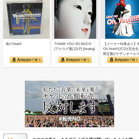
海のYeah!!
THANK YOU SO MUCH
【メーカー特典あり】
[アナログ盤] [2LP] [Analog]
Oh,Yeah!!(2CD)(完全
限定盤)(サザンオール
ーズ 40…