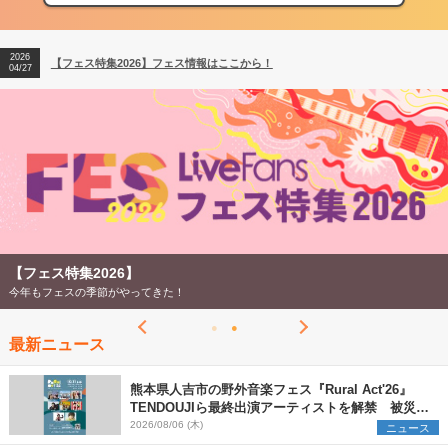
2026
【ライブ動員ランキング】2026年上半期編発表！
07/28
2026
【フェス特集2026】フェス情報はここから！
04/27
2026
【ライブ動員ランキング】2026年上半期編発表！
07/28
【フェス特集2026】
今年もフェスの季節がやってきた！
最新ニュース
熊本県人吉市の野外音楽フェス『Rural Act'26』
TENDOUJIら最終出演アーティストを解禁 被災地
支援プロジェクトの始動も発表
2026/08/06 (木)
ニュース