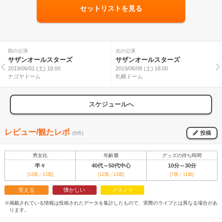
セットリストを見る
前の公演
次の公演
サザンオールスターズ
サザンオールスターズ
2019/06/01 (土) 18:00
2019/06/08 (土) 18:00
ナゴヤドーム
札幌ドーム
スケジュールへ
レビュー/観たレポ
投稿
(5件)
男女比
年齢層
グッズの待ち時間
半々
40代～50代中心
10分～30分
[12票／13票]
[12票／13票]
[7票／11票]
笑える
懐かしい
ノリノリ
※掲載されている情報は投稿されたデータを集計したもので、実際のライブとは異なる場合があ
ります。