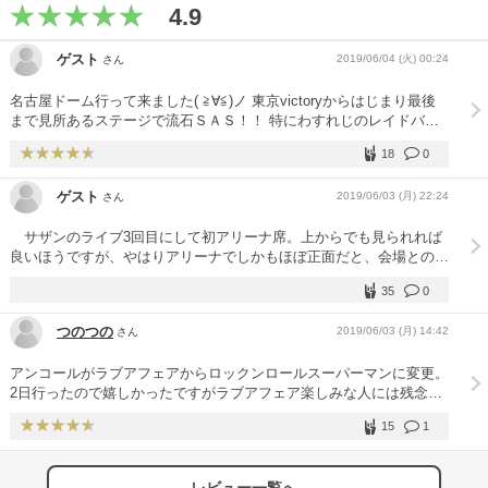
4.9
ゲスト
2019/06/04 (火) 00:24
さん
名古屋ドーム行って来ました( ≧∀≦)ノ 東京victoryからはじまり最後
まで見所あるステージで流石ＳＡＳ！！ 特にわすれじのレイドバッ
クから思い過ごしも恋のうちの流れには昔からのファンの私には感無
18
0
量でした。 そしてミスブランニューディ！ 今ではベタな曲、ライブ
においては前半、中盤、後半なんでもござれで、最近では便利屋的な
ゲスト
2019/06/03 (月) 22:24
さん
曲になってた感もありましたが今回この曲はライブ本編の主役的な盛
り上がりで、その熱気を名古屋ドーム全体から感じました。 改めて
サザンのライブ3回目にして初アリーナ席。上からでも見られれば
凄い曲と感じました。 アンコールは私の大好きなＩam your singerと
良いほうですが、やはりアリーナでしかもほぼ正面だと、会場との一
旅姿六人衆が聴けて嬉しかったです。 Ｉam your singerとロックンロ
体感もあって、より楽しめました。ライブについては文句なし。オー
ールスーパーマンの間は何だったんだろ～(^w^) そして毛ガニさん
35
0
プニングから手をを突き上げて、泣きそうでした。アンコール前まで
(*^O^*) 楽曲でも演出でも毛ガニさんの味が最高のエッセンス！ MC
の数曲も怒濤の嵐で、最後の最後まで圧倒されました。 ただ、演
おもしろすぎです(*^O^*) 又名古屋ドームで待ってます♪ 圭ちゃん(54)
つのつの
2019/06/03 (月) 14:42
さん
奏と演出などには全く文句のつけようがありませんが、観客のマナー
が……撮影禁止だとアナウンスもスタッフの人たちも何度もしている
アンコールがラブアフェアからロックンロールスーパーマンに変更。
にもかかわらず、あちらこちらでスマホでバシャバシャ。退場の際も
2日行ったので嬉しかったですがラブアフェア楽しみな人には残念だ
自分たちの順番を待たずに、さっさと出て行く人たち、それに続いて
っのでは？最高に楽しい、楽しいステージでした。
どんどん列ができていく。私は最後のブロックだったけれども待ちま
15
1
したよ。半分以上はいなくなっていたけれども。本当にイイものを、
イイ態度で鑑賞して、さらにイイものにすることもできるといいなと
思うのですが……