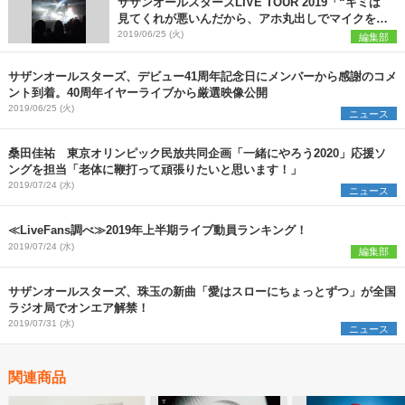
サザンオールスターズLIVE TOUR 2019「“キミは
見てくれが悪いんだから、アホ丸出しでマイクを握
ってろ!!”だと!? ふざけるな!!」ライブセットリス
2019/06/25 (火)
編集部
ト、感想まとめ
サザンオールスターズ、デビュー41周年記念日にメンバーから感謝のコメ
ント到着。40周年イヤーライブから厳選映像公開
2019/06/25 (火)
ニュース
桑田佳祐 東京オリンピック民放共同企画「一緒にやろう2020」応援ソ
ングを担当「老体に鞭打って頑張りたいと思います！」
2019/07/24 (水)
ニュース
≪LiveFans調べ≫2019年上半期ライブ動員ランキング！
2019/07/24 (水)
編集部
サザンオールスターズ、珠玉の新曲「愛はスローにちょっとずつ」が全国
ラジオ局でオンエア解禁！
2019/07/31 (水)
ニュース
関連商品