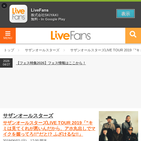
×
LiveFans
表示
株式会社SKIYAKI
無料 - In Google Play
MENU
2026
【フェス特集2026】フェス情報はここから！
04/27
トップ
サザンオールスターズ
サザンオールスターズLIVE TOUR 2019
2026
【ライブ動員ランキング】2026年上半期編発表！
07/28
2026
【フェス特集2026】フェス情報はここから！
04/27
2026
【ライブ動員ランキング】2026年上半期編発表！
07/28
サザンオールスターズ
サザンオールスターズLIVE TOUR 2019「"キ
ミは見てくれが悪いんだから、アホ丸出しでマ
イクを握ってろ!!"だと!? ふざけるな!!」
2019/06/02 (日) 17:00 開演