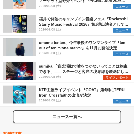
マーケット型野外イベント『PICNIC JAM 2026』
早割チケット発売開始
2026/08/08 (土)
ニュース
福井で開催のキャンプイン音楽フェス『Rockroshi
Starry Music Festival 2026』第3弾出演者として
SCOOBIE DO、かりゆし58、Reiを発表
2026/08/08 (土)
ニュース
omeme tenten、今年最後のワンマンライブ『ten
out of ten 〜one man〜』を11月に開催決定
2026/08/08 (土)
ニュース
sumika 「音楽活動で嘘をつかないってことは約束
できる」――ステージと客席の境界線を曖昧にし
た、ツアーファイナル武道館公演レポート
2026/08/08 (土)
ライブレポート
KTR主催ライブイベント『GOAT』第4回にTERU
from Crossfaithの出演が決定
2026/08/08 (土)
ニュース
ニュース一覧へ
関連記事