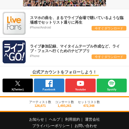
スマホの曲を、まるでライブ会場で聴いているような臨
場感でセットリスト通りに再生
iPhone/Android
今すぐダウンロード
ライブ参加記録、マイタイムテーブル作成など、ライ
ブ・フェスへ行くためのナビアプリ
iPhone
今すぐダウンロード
公式アカウントをフォローしよう！
X(Twitter)
Facebook
Youtube
Spotify
アーティスト数
コンサート数
セットリスト数
126,671
1,493,261
472,348
お知らせ
｜
ヘルプ
｜
利用規約
｜
運営会社
プライバシーポリシー
｜
お問い合わせ