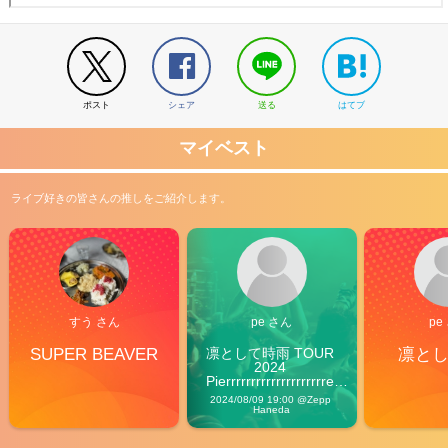
ポスト
シェア
送る
はてブ
マイベスト
ライブ好きの皆さんの推しをご紹介します。
すう さん
pe さん
pe
SUPER BEAVER
凛として時雨 TOUR 
凛と
2024 
Pierrrrrrrrrrrrrrrrrrrre 
Vibes
2024/08/09 19:00 @Zepp 
Haneda