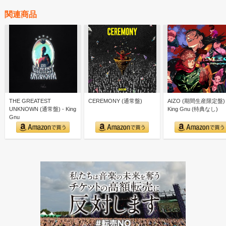
関連商品
THE GREATEST
CEREMONY (通常盤)
AIZO (期間生産限定盤) 
UNKNOWN (通常盤) - King
King Gnu (特典なし)
Gnu