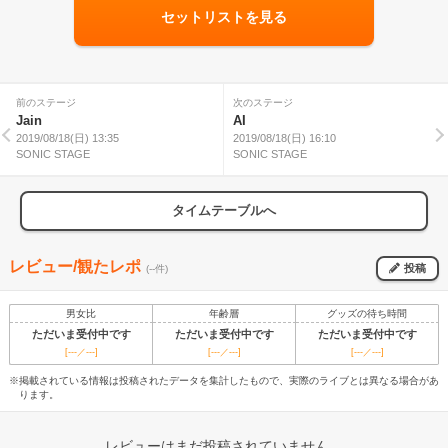
セットリストを見る
前のステージ
次のステージ
Jain
AI
2019/08/18(日) 13:35
2019/08/18(日) 16:10
SONIC STAGE
SONIC STAGE
タイムテーブルへ
レビュー/観たレポ
投稿
(--件)
男女比
年齢層
グッズの待ち時間
ただいま受付中です
ただいま受付中です
ただいま受付中です
[---／---]
[---／---]
[---／---]
※掲載されている情報は投稿されたデータを集計したもので、実際のライブとは異なる場合があ
ります。
レビューはまだ投稿されていません。