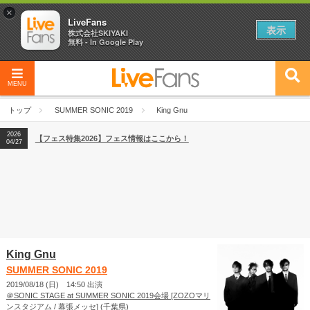
×
LiveFans
表示
株式会社SKIYAKI
無料 - In Google Play
MENU
2026
【フェス特集2026】フェス情報はここから！
04/27
トップ
SUMMER SONIC 2019
King Gnu
2026
【ライブ動員ランキング】2026年上半期編発表！
07/28
2026
【フェス特集2026】フェス情報はここから！
04/27
2026
【ライブ動員ランキング】2026年上半期編発表！
07/28
King Gnu
SUMMER SONIC 2019
2019/08/18 (日) 14:50 出演
＠SONIC STAGE at SUMMER SONIC 2019会場 [ZOZOマリ
ンスタジアム / 幕張メッセ] (千葉県)