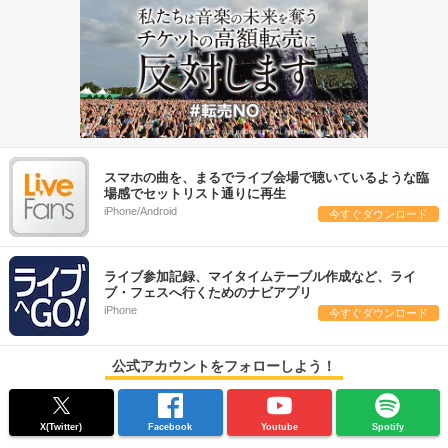
スマホの曲を、まるでライブ会場で聴いているような臨
場感でセットリスト通りに再生
iPhone/Android
今すぐダウンロード
ライブ参加記録、マイタイムテーブル作成など、ライ
ブ・フェスへ行くためのナビアプリ
iPhone
今すぐダウンロード
公式アカウントをフォローしよう！
X(Twitter)
Facebook
Youtube
Spotify