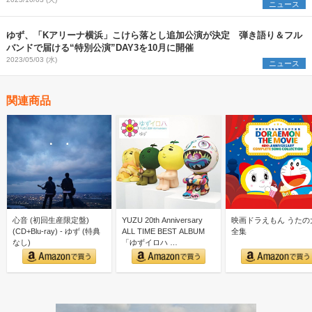
ニュース
ゆず、「Kアリーナ横浜」こけら落とし追加公演が決定 弾き語り＆フル
バンドで届ける“特別公演”DAY3を10月に開催
2023/05/03 (水)
ニュース
関連商品
心音 (初回生産限定盤)
YUZU 20th Anniversary
映画ドラえもん うたの
(CD+Blu-ray) - ゆず (特典
ALL TIME BEST ALBUM
全集
なし)
「ゆずイロハ …