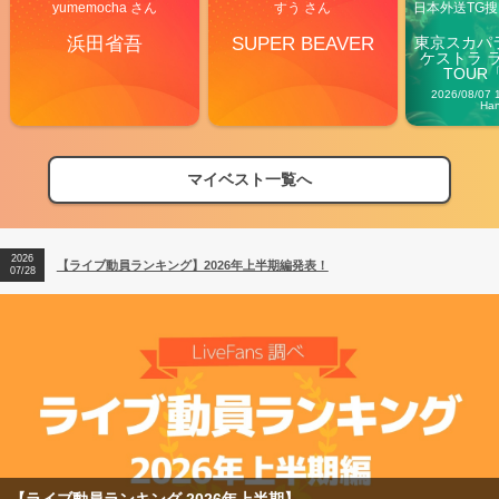
yumemocha さん
すう さん
日本外送TG搜@
浜田省吾
SUPER BEAVER
東京スカパ
ケストラ 
TOUR「V
Carn
2026/08/07 
Ha
2026
【フェス特集2026】フェス情報はここから！
04/27
マイベスト一覧へ
2026
【ライブ動員ランキング】2026年上半期編発表！
07/28
2026
【フェス特集2026】フェス情報はここから！
04/27
2026
【ライブ動員ランキング】2026年上半期編発表！
07/28