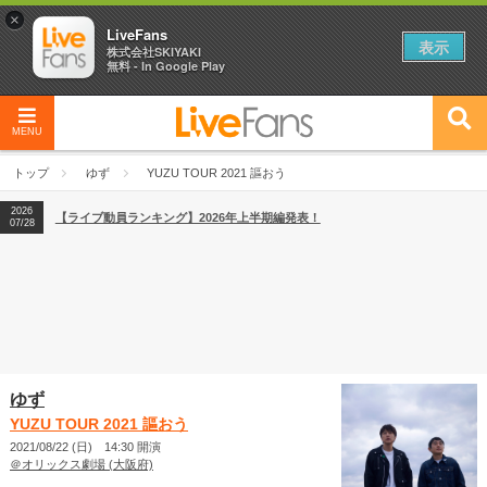
×
LiveFans
表示
株式会社SKIYAKI
無料 - In Google Play
2026
【フェス特集2026】フェス情報はここから！
04/27
MENU
2026
【ライブ動員ランキング】2026年上半期編発表！
07/28
トップ
ゆず
YUZU TOUR 2021 謳おう
2026
【フェス特集2026】フェス情報はここから！
04/27
2026
【ライブ動員ランキング】2026年上半期編発表！
07/28
ゆず
YUZU TOUR 2021 謳おう
2021/08/22 (日) 14:30 開演
＠オリックス劇場 (大阪府)