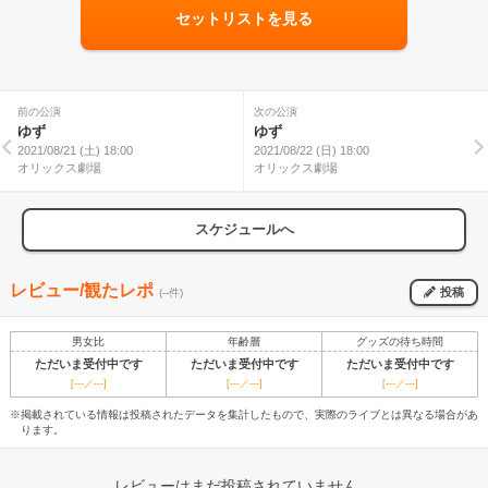
セットリストを見る
前の公演
次の公演
ゆず
ゆず
2021/08/21 (土) 18:00
2021/08/22 (日) 18:00
オリックス劇場
オリックス劇場
スケジュールへ
レビュー/観たレポ
投稿
(--件)
男女比
年齢層
グッズの待ち時間
ただいま受付中です
ただいま受付中です
ただいま受付中です
[---／---]
[---／---]
[---／---]
※掲載されている情報は投稿されたデータを集計したもので、実際のライブとは異なる場合があ
ります。
レビューはまだ投稿されていません。