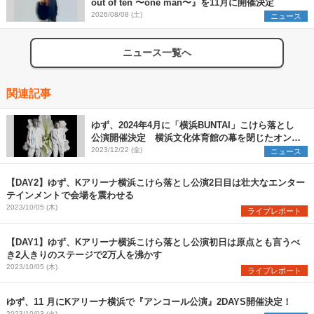
out of ten 〜one man〜』を11月に開催決定
2026/08/08 (土)
ニュース
ニュース一覧へ
関連記事
ゆず、2024年4月に「横浜BUNTAI」こけら落とし
公演開催決定 横浜文化体育館の幕を閉じたオンラ
インツアーのコンセプトを再構築
2023/12/22 (金)
ニュース
【DAY2】ゆず、Kアリーナ横浜こけら落とし公演2日目は壮大なエンター
テインメントで会場を震わせる
2023/10/05 (木)
ライブレポート
【DAY1】ゆず、Kアリーナ横浜こけら落とし公演初日は原点とも言うべ
き2人きりのステージで2万人を沸かす
2023/10/05 (木)
ライブレポート
ゆず、11 月にKアリーナ横浜で『アンコール公演』2DAYS開催決定！
2023/10/03 (火)