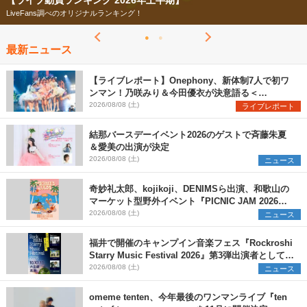
【ライブ動員ランキング 2026年上半期】
LiveFans調べのオリジナルランキング！
最新ニュース
【ライブレポート】Onephony、新体制7人で初ワ
ンマン！乃咲みり＆今田優衣が決意語る＜
Onephony新体制1st Oneman Live はじまりの夏
2026/08/08 (土)
ライブレポート
＞
結那バースデーイベント2026のゲストで斉藤朱夏
＆愛美の出演が決定
2026/08/08 (土)
ニュース
奇妙礼太郎、kojikoji、DENIMSら出演、和歌山の
マーケット型野外イベント『PICNIC JAM 2026』
早割チケット発売開始
2026/08/08 (土)
ニュース
福井で開催のキャンプイン音楽フェス『Rockroshi
Starry Music Festival 2026』第3弾出演者として
SCOOBIE DO、かりゆし58、Reiを発表
2026/08/08 (土)
ニュース
omeme tenten、今年最後のワンマンライブ『ten