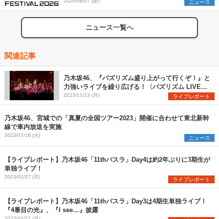
2026/08/07 (金)
ニュース
ニュース一覧へ
関連記事
乃木坂46、『バズリズム盛り上がって行くぞ！』と
力強いライブを繰り広げる！〈バズリズム LIVE
2023〉
2023/11/13 (月)
ライブレポート
乃木坂46、宮城での「真夏の全国ツアー2023」開催に合わせて東北新幹
線で車内放送を実施
2023/07/18 (火)
ニュース
【ライブレポート】乃木坂46「11thバスラ」Day4は約2年ぶりに3期生が
単独ライブ！
2023/02/27 (月)
ライブレポート
【ライブレポート】乃木坂46「11thバスラ」Day3は4期生単独ライブ！
『4番目の光』、『I see…』披露
2023/02/27 (月)