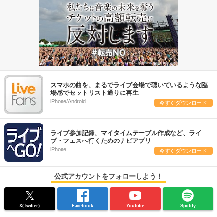
スマホの曲を、まるでライブ会場で聴いているような臨
場感でセットリスト通りに再生
iPhone/Android
今すぐダウンロード
ライブ参加記録、マイタイムテーブル作成など、ライ
ブ・フェスへ行くためのナビアプリ
iPhone
今すぐダウンロード
公式アカウントをフォローしよう！
X(Twitter)
Facebook
Youtube
Spotify