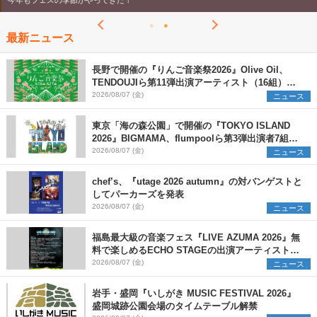
今年もフェスの季節がやってきた！
最新ニュース
長野で開催の『りんご音楽祭2026』Olive Oil、
TENDOUJIら第11弾出演アーティスト（16組）を
発表
2026/08/07 (金)
ニュース
東京「海の森公園」で開催の『TOKYO ISLAND
2026』BIGMAMA、flumpoolら第3弾出演者7組を
発表 ワークショップ・アート出展者を募集
2026/08/07 (金)
ニュース
chef’s、『utage 2026 autumn』の対バンゲストと
してパーカーズを発表
2026/08/07 (金)
ニュース
福島最大級の音楽フェス『LIVE AZUMA 2026』無
料で楽しめるECHO STAGEの出演アーティストを
発表
2026/08/07 (金)
ニュース
岩手・盛岡『いしがき MUSIC FESTIVAL 2026』
盛岡城跡公園会場のタイムテーブル解禁