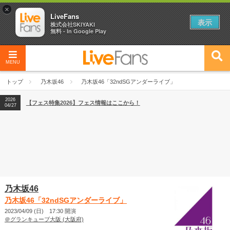
×
LiveFans
表示
株式会社SKIYAKI
無料 - In Google Play
MENU
2026
【フェス特集2026】フェス情報はここから！
04/27
トップ
乃木坂46
乃木坂46「32ndSGアンダーライブ」
2026
【ライブ動員ランキング】2026年上半期編発表！
07/28
2026
【フェス特集2026】フェス情報はここから！
04/27
2026
【ライブ動員ランキング】2026年上半期編発表！
07/28
乃木坂46
乃木坂46「32ndSGアンダーライブ」
2023/04/09 (日) 17:30 開演
＠グランキューブ大阪 (大阪府)