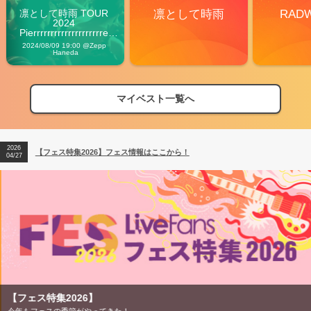
凛として時雨 TOUR 
凛として時雨
RAD
2024 
Pierrrrrrrrrrrrrrrrrrrre 
Vibes
2024/08/09 19:00 @Zepp 
Haneda
マイベスト一覧へ
2026
【フェス特集2026】フェス情報はここから！
04/27
2026
【ライブ動員ランキング】2026年上半期編発表！
07/28
2026
【フェス特集2026】フェス情報はここから！
04/27
2026
【ライブ動員ランキング】2026年上半期編発表！
07/28
【フェス特集2026】