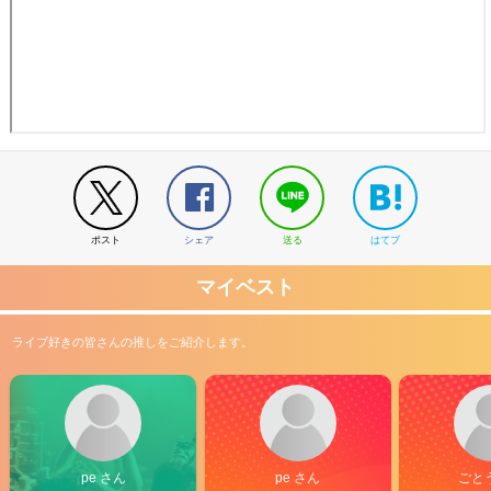
ポスト
シェア
送る
はてブ
マイベスト
ライブ好きの皆さんの推しをご紹介します。
pe さん
pe さん
ごと