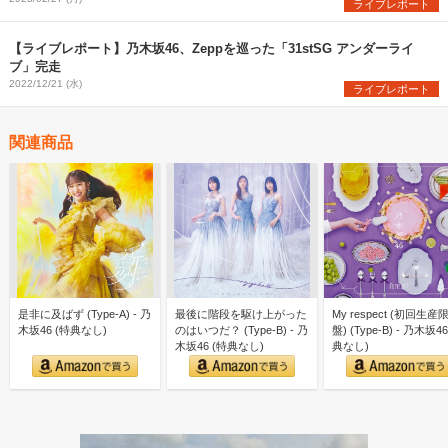
ライブレポート
【ライブレポート】乃木坂46、Zeppを巡った「31stSG アンダーライ
ブ」完走
2022/12/21 (水)
ライブレポート
関連商品
是非に及ばず (Type-A) - 乃
最後に階段を駆け上がった
My respect (初回生産
木坂46 (特典なし)
のはいつだ？ (Type-B) - 乃
盤) (Type-B) - 乃木坂46
木坂46 (特典なし)
典なし)