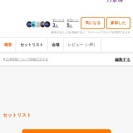
気になる
参加した
気になる
参加した
3
5
人
人
参加する(した)を登録すると、マイページでライブを管理できます
概要
セットリスト
会場
レビュー（--件）
▼公演情報について指摘/訂正する
編集する
セットリスト