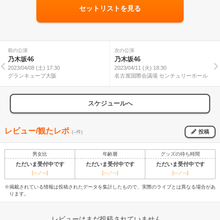
セットリストを見る
前の公演
次の公演
乃木坂46
乃木坂46
2023/04/08 (土) 17:30
2023/04/11 (火) 18:30
グランキューブ大阪
名古屋国際会議場 センチュリーホール
スケジュールへ
レビュー/観たレポ
投稿
(--件)
男女比
年齢層
グッズの待ち時間
ただいま受付中です
ただいま受付中です
ただいま受付中です
[---／---]
[---／---]
[---／---]
※掲載されている情報は投稿されたデータを集計したもので、実際のライブとは異なる場合があ
ります。
レビューはまだ投稿されていません。