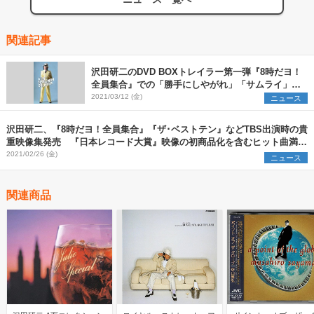
関連記事
沢田研二のDVD BOXトレイラー第一弾『8時だヨ！
全員集合』での「勝手にしやがれ」「サムライ」な
ど歌唱映像公開
2021/03/12 (金)
ニュース
沢田研二、『8時だヨ！全員集合』『ザ･ベストテン』などTBS出演時の貴
重映像集発売 『日本レコード大賞』映像の初商品化を含むヒット曲満載
のDVD7枚組
2021/02/26 (金)
ニュース
関連商品