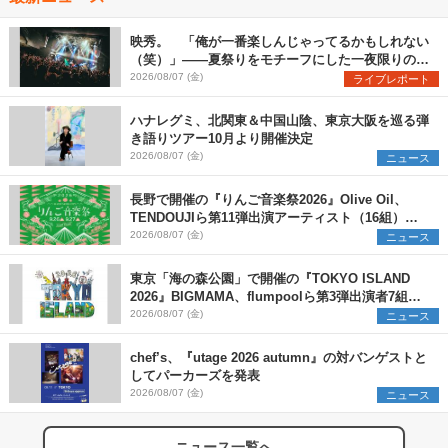
映秀。 「俺が一番楽しんじゃってるかもしれない
（笑）」――夏祭りをモチーフにした一夜限りのス
ペシャルライブ『色祭』レポート
2026/08/07 (金)
ライブレポート
ハナレグミ、北関東＆中国山陰、東京大阪を巡る弾
き語りツアー10月より開催決定
2026/08/07 (金)
ニュース
長野で開催の『りんご音楽祭2026』Olive Oil、
TENDOUJIら第11弾出演アーティスト（16組）を
発表
2026/08/07 (金)
ニュース
東京「海の森公園」で開催の『TOKYO ISLAND
2026』BIGMAMA、flumpoolら第3弾出演者7組を
発表 ワークショップ・アート出展者を募集
2026/08/07 (金)
ニュース
chef’s、『utage 2026 autumn』の対バンゲストと
してパーカーズを発表
2026/08/07 (金)
ニュース
ニュース一覧へ