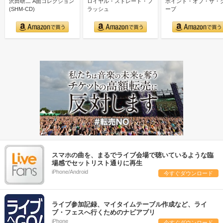
沢田研二 A面コレクション
ロイヤル・ストレート・フ
ポイント・オブ・ザ・
(SHM-CD)
ラッシュ
ーブ
スマホの曲を、まるでライブ会場で聴いているような臨
場感でセットリスト通りに再生
iPhone/Android
今すぐダウンロード
ライブ参加記録、マイタイムテーブル作成など、ライ
ブ・フェスへ行くためのナビアプリ
iPhone
今すぐダウンロード