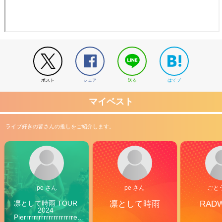
ポスト
シェア
送る
はてブ
マイベスト
ライブ好きの皆さんの推しをご紹介します。
pe さん
pe さん
ごと
凛として時雨 TOUR 
凛として時雨
RAD
2024 
Pierrrrrrrrrrrrrrrrrrrre 