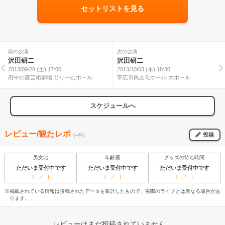
セットリストを見る
前の公演
次の公演
沢田研二
沢田研二
2013/09/28 (土) 17:00
2013/10/03 (木) 18:30
府中の森芸術劇場 どりーむホール
帯広市民文化ホール 大ホール
スケジュールへ
レビュー/観たレポ
投稿
(--件)
男女比
年齢層
グッズの待ち時間
ただいま受付中です
ただいま受付中です
ただいま受付中です
[---／---]
[---／---]
[---／---]
※掲載されている情報は投稿されたデータを集計したもので、実際のライブとは異なる場合があ
ります。
レビューはまだ投稿されていません。