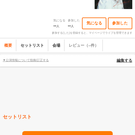
気になる
参加した
気になる
参加した
--
--
人
人
参加する(した)を登録すると、マイページでライブを管理できます
概要
セットリスト
会場
レビュー（--件）
▼公演情報について指摘/訂正する
編集する
セットリスト