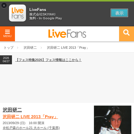
×
LiveFans
表示
株式会社SKIYAKI
無料 - In Google Play
MENU
2026
【フェス特集2026】フェス情報はここから！
04/27
トップ
沢田研二
沢田研二 LIVE 2013「Pray」
2026
【ライブ動員ランキング】2026年上半期編発表！
07/28
2026
【フェス特集2026】フェス情報はここから！
04/27
2026
【ライブ動員ランキング】2026年上半期編発表！
07/28
沢田研二
沢田研二 LIVE 2013「Pray」
2013/09/29 (日) 16:00 開演
＠松戸森のホール21 大ホール (千葉県)