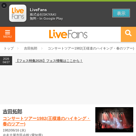
×
LiveFans
表示
株式会社SKIYAKI
無料 - In Google Play
MENU
2026
【フェス特集2026】フェス情報はここから！
04/27
トップ
吉田拓郎
コンサートツアー1982(王様達のハイキング・春のツアー)
2026
【ライブ動員ランキング】2026年上半期編発表！
07/28
2026
【フェス特集2026】フェス情報はここから！
04/27
2026
【ライブ動員ランキング】2026年上半期編発表！
07/28
吉田拓郎
コンサートツアー1982(王様達のハイキング・
春のツアー)
1982/06/16 (水)
＠名古屋市民会館 (愛知県)