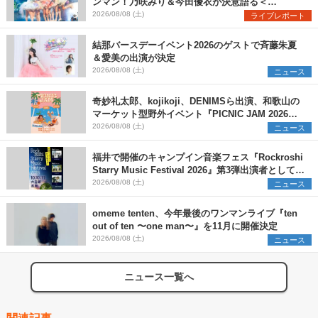
ンマン！乃咲みり＆今田優衣が決意語る＜
Onephony新体制1st Oneman Live はじまりの夏
2026/08/08 (土)
ライブレポート
＞
結那バースデーイベント2026のゲストで斉藤朱夏
＆愛美の出演が決定
2026/08/08 (土)
ニュース
奇妙礼太郎、kojikoji、DENIMSら出演、和歌山の
マーケット型野外イベント『PICNIC JAM 2026』
早割チケット発売開始
2026/08/08 (土)
ニュース
福井で開催のキャンプイン音楽フェス『Rockroshi
Starry Music Festival 2026』第3弾出演者として
SCOOBIE DO、かりゆし58、Reiを発表
2026/08/08 (土)
ニュース
omeme tenten、今年最後のワンマンライブ『ten
out of ten 〜one man〜』を11月に開催決定
2026/08/08 (土)
ニュース
ニュース一覧へ
関連記事