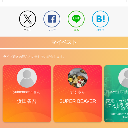
ポスト
シェア
送る
はてブ
マイベスト
ライブ好きの皆さんの推しをご紹介します。
yumemocha さん
すう さん
日本外送TG搜@
浜田省吾
SUPER BEAVER
東京スカパ
ケストラ 
TOUR「V
Carn
2026/08/07 
Ha