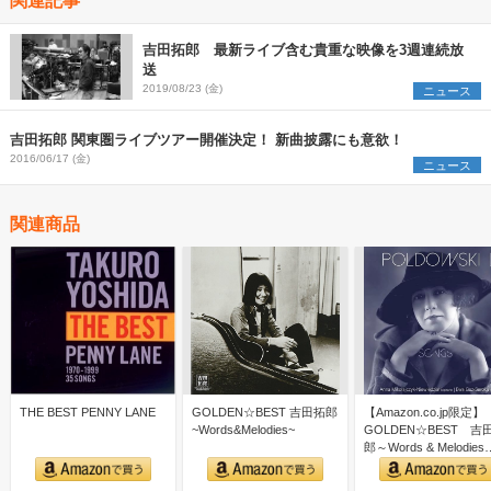
吉田拓郎 最新ライブ含む貴重な映像を3週連続放
送
2019/08/23 (金)
ニュース
吉田拓郎 関東圏ライブツアー開催決定！ 新曲披露にも意欲！
2016/06/17 (金)
ニュース
関連商品
THE BEST PENNY LANE
GOLDEN☆BEST 吉田拓郎
【Amazon.co.jp限定】
~Words&Melodies~
GOLDEN☆BEST 吉
郎～Words & Melodies