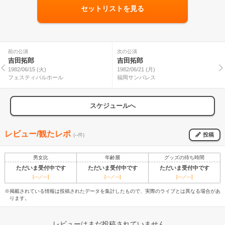
セットリストを見る
前の公演
次の公演
吉田拓郎
吉田拓郎
1982/06/15 (火)
1982/06/21 (月)
フェスティバルホール
福岡サンパレス
スケジュールへ
レビュー/観たレポ
投稿
(--件)
男女比
年齢層
グッズの待ち時間
ただいま受付中です
ただいま受付中です
ただいま受付中です
[---／---]
[---／---]
[---／---]
※掲載されている情報は投稿されたデータを集計したもので、実際のライブとは異なる場合があ
ります。
レビューはまだ投稿されていません。