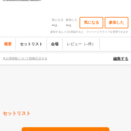
気になる
参加した
気になる
参加した
--
--
人
人
参加する(した)を登録すると、マイページでライブを管理できます
概要
セットリスト
会場
レビュー（--件）
▼公演情報について指摘/訂正する
編集する
セットリスト