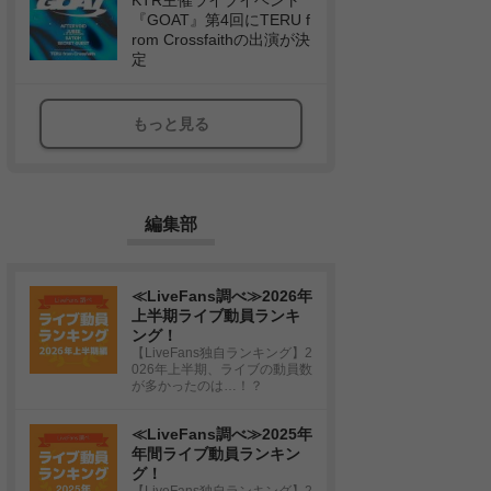
KTR主催ライブイベント
『GOAT』第4回にTERU f
rom Crossfaithの出演が決
定
もっと見る
編集部
≪LiveFans調べ≫2026年
上半期ライブ動員ランキ
ング！
【LiveFans独自ランキング】2
026年上半期、ライブの動員数
が多かったのは…！？
≪LiveFans調べ≫2025年
年間ライブ動員ランキン
グ！
【LiveFans独自ランキング】2