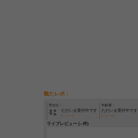
観たレポ：
男女比：
年齢層：
ただいま受付中です
ただいま受付中です
[---／---]
[---／---]
ライブレビュー (--件)