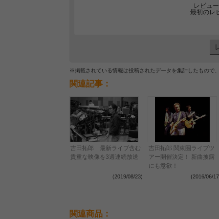
レビュー
最初のレ
※掲載されている情報は投稿されたデータを集計したもので
関連記事：
吉田拓郎 最新ライブ含む
吉田拓郎 関東圏ライブツ
貴重な映像を3週連続放送
アー開催決定！ 新曲披露
にも意欲！
(2019/08/23)
(2016/06/17
関連商品：