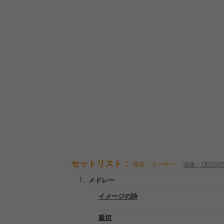
セットリスト：
投稿：ユーザー
編集：OD158
メドレー
イメージの詩
親切