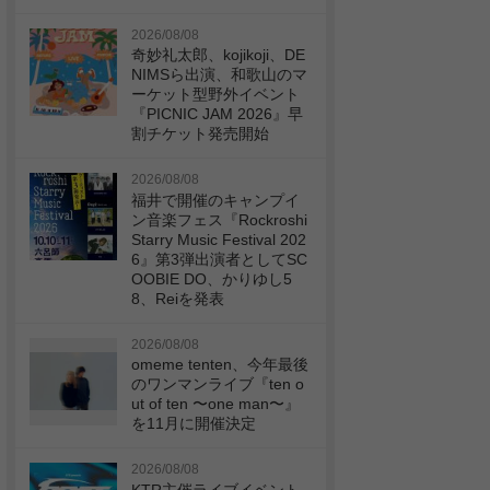
2026/08/08
奇妙礼太郎、kojikoji、DE
NIMSら出演、和歌山のマ
ーケット型野外イベント
『PICNIC JAM 2026』早
割チケット発売開始
2026/08/08
福井で開催のキャンプイ
ン音楽フェス『Rockroshi
Starry Music Festival 202
6』第3弾出演者としてSC
OOBIE DO、かりゆし5
8、Reiを発表
2026/08/08
omeme tenten、今年最後
のワンマンライブ『ten o
ut of ten 〜one man〜』
を11月に開催決定
2026/08/08