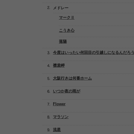
メドレー
マークⅡ
こうき心
落陽
今度はいったい何回目の引越しになるんだろ
襟裳岬
大阪行きは何番ホーム
いつか夜の雨が
Flower
マラソン
流星