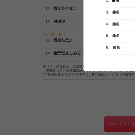
我が良き友よ
AKIRA
アンコール：
気持ちだよ
全部だきしめて
※サイトの性質上、公演情報およびセットリスト情報の正確
掲載されている情報に誤りがある場合は、
こちら
よりご連
※“歌詞を見る”ボタンを押すと、株式会社ページワンが運営
セットリスト