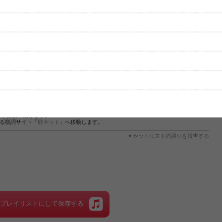
性は保証されませんので、あらかじめご了承ください。
絡をお願い致します。
する歌詞サイト「
歌ネット
」へ移動します。
▼セットリストの誤りを報告する
をプレイリストにして保存する