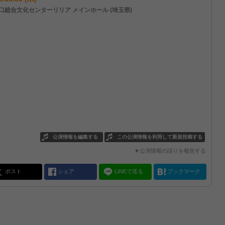
口総合文化センターリリア メインホール (埼玉県)
公演情報を編集する
この公演情報を利用して新規投稿する
▼公演情報の誤りを報告する
ポスト
シェア
LINEで送る
ブックマーク