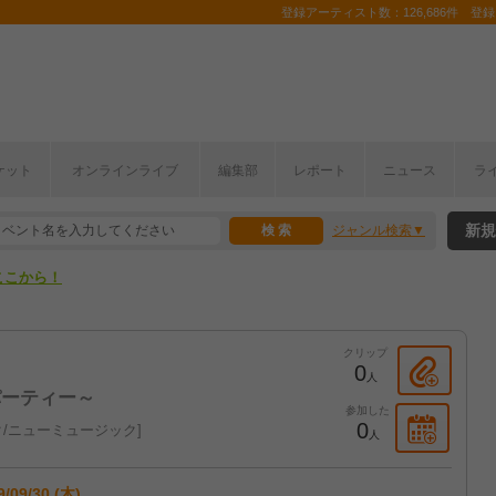
登録アーティスト数：126,686件 登録コ
ケット
オンラインライブ
編集部
レポート
ニュース
ラ
ここから！
新規
ジャンル検索
上半期編発表！
ここから！
上半期編発表！
クリップ
0
人
げパーティー～
参加した
0
/ニューミュージック
人
9/09/30 (木)