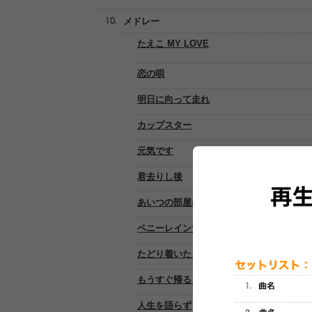
メドレー
たえこ MY LOVE
恋の唄
明日に向って走れ
カップスター
元気です
君去りし後
あいつの部屋には男がいる
ペニーレインでバーボン
たどり着いたらいつも雨降り
もうすぐ帰るよ
人生を語らず