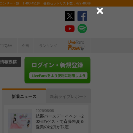
ンサート数：1,493,451件 登録セットリスト数：472,488件
イブQ&A
企画
ランキング
情報投稿
新着ニュース
新着ライブレポート
2026/08/08
結那バースデーイベント2
026のゲストで斉藤朱夏＆
愛美の出演が決定