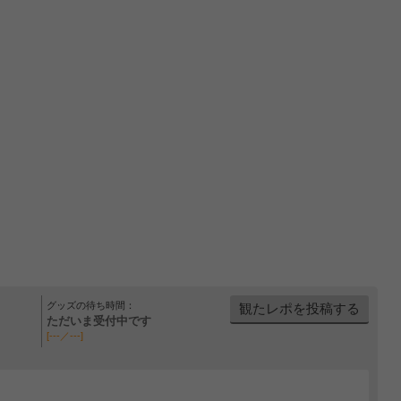
グッズの待ち時間：
観たレポを投稿する
ただいま受付中です
[---／---]