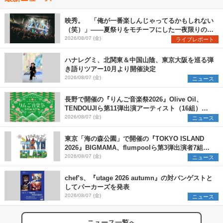
映秀。 「俺が一番楽しんじゃってるかもしれない
（笑）」――夏祭りをモチーフにした一夜限りのス
ペシャルライブ『色祭』レポート
2026/08/07 (金)
ライブレポート
ハナレグミ、北関東＆中国山陰、東京大阪を巡る弾
き語りツアー10月より開催決定
2026/08/07 (金)
ニュース
長野で開催の『りんご音楽祭2026』Olive Oil、
TENDOUJIら第11弾出演アーティスト（16組）を
発表
2026/08/07 (金)
ニュース
東京「海の森公園」で開催の『TOKYO ISLAND
2026』BIGMAMA、flumpoolら第3弾出演者7組を
発表 ワークショップ・アート出展者を募集
2026/08/07 (金)
ニュース
chef’s、『utage 2026 autumn』の対バンゲストと
してパーカーズを発表
2026/08/07 (金)
ニュース
ニュース一覧へ