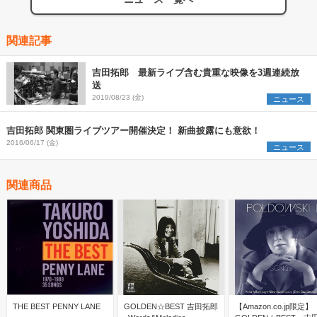
関連記事
吉田拓郎 最新ライブ含む貴重な映像を3週連続放
送
2019/08/23 (金)
ニュース
吉田拓郎 関東圏ライブツアー開催決定！ 新曲披露にも意欲！
2016/06/17 (金)
ニュース
関連商品
THE BEST PENNY LANE
GOLDEN☆BEST 吉田拓郎
【Amazon.co.jp限定】