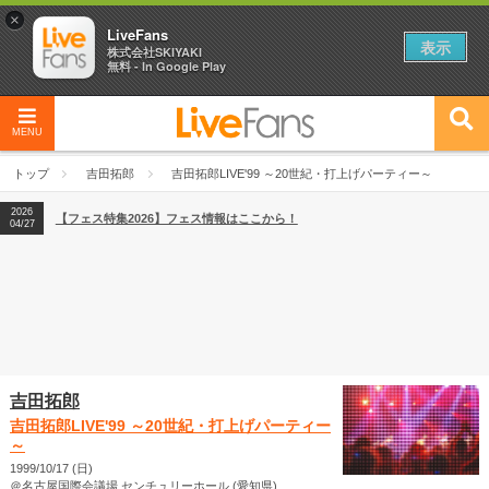
×
LiveFans
表示
株式会社SKIYAKI
無料 - In Google Play
MENU
2026
【フェス特集2026】フェス情報はここから！
04/27
トップ
吉田拓郎
吉田拓郎LIVE'99 ～20世紀・打上げパーティー～
2026
【ライブ動員ランキング】2026年上半期編発表！
07/28
2026
【フェス特集2026】フェス情報はここから！
04/27
2026
【ライブ動員ランキング】2026年上半期編発表！
07/28
吉田拓郎
吉田拓郎LIVE'99 ～20世紀・打上げパーティー
～
1999/10/17 (日)
＠名古屋国際会議場 センチュリーホール (愛知県)