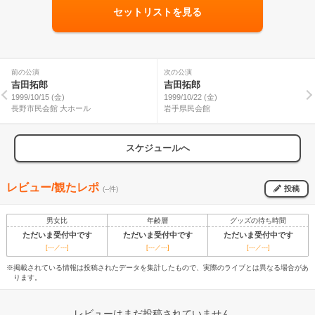
セットリストを見る
前の公演
次の公演
吉田拓郎
吉田拓郎
1999/10/15 (金)
1999/10/22 (金)
長野市民会館 大ホール
岩手県民会館
スケジュールへ
レビュー/観たレポ
投稿
(--件)
男女比
年齢層
グッズの待ち時間
ただいま受付中です
ただいま受付中です
ただいま受付中です
[---／---]
[---／---]
[---／---]
※掲載されている情報は投稿されたデータを集計したもので、実際のライブとは異なる場合があ
ります。
レビューはまだ投稿されていません。