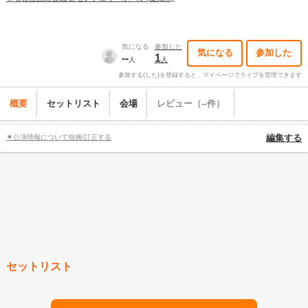
気になる
参加した
気になる
参加した
--
1
人
人
参加する(した)を登録すると、マイページでライブを管理できます
概要
セットリスト
会場
レビュー（--件）
▼公演情報について指摘/訂正する
編集する
セットリスト