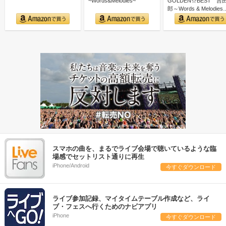
~Words&Melodies~
GOLDEN☆BEST 吉
郎～Words & Melodies
スマホの曲を、まるでライブ会場で聴いているような臨
場感でセットリスト通りに再生
iPhone/Android
今すぐダウンロード
ライブ参加記録、マイタイムテーブル作成など、ライ
ブ・フェスへ行くためのナビアプリ
iPhone
今すぐダウンロード