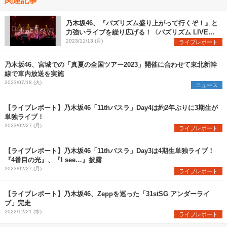
乃木坂46、『バズリズム盛り上がって行くぞ！』と
力強いライブを繰り広げる！〈バズリズム LIVE
2023〉
2023/11/13 (月)
ライブレポート
乃木坂46、宮城での「真夏の全国ツアー2023」開催に合わせて東北新幹
線で車内放送を実施
2023/07/18 (火)
ニュース
【ライブレポート】乃木坂46「11thバスラ」Day4は約2年ぶりに3期生が
単独ライブ！
2023/02/27 (月)
ライブレポート
【ライブレポート】乃木坂46「11thバスラ」Day3は4期生単独ライブ！
『4番目の光』、『I see…』披露
2023/02/27 (月)
ライブレポート
【ライブレポート】乃木坂46、Zeppを巡った「31stSG アンダーライ
ブ」完走
2022/12/21 (水)
ライブレポート