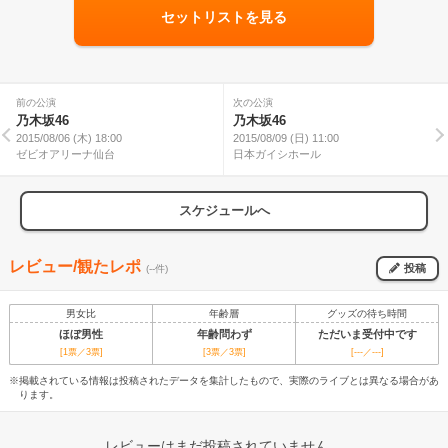
セットリストを見る
前の公演
次の公演
乃木坂46
乃木坂46
2015/08/06 (木) 18:00
2015/08/09 (日) 11:00
ゼビオアリーナ仙台
日本ガイシホール
スケジュールへ
レビュー/観たレポ
投稿
(--件)
男女比
年齢層
グッズの待ち時間
ほぼ男性
年齢問わず
ただいま受付中です
[1票／3票]
[3票／3票]
[---／---]
※掲載されている情報は投稿されたデータを集計したもので、実際のライブとは異なる場合があ
ります。
レビューはまだ投稿されていません。