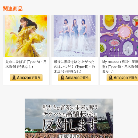
関連商品
是非に及ばず (Type-A) - 乃
最後に階段を駆け上がった
My respect (初回生産
木坂46 (特典なし)
のはいつだ？ (Type-B) - 乃
盤) (Type-B) - 乃木坂46
木坂46 (特典なし)
典なし)