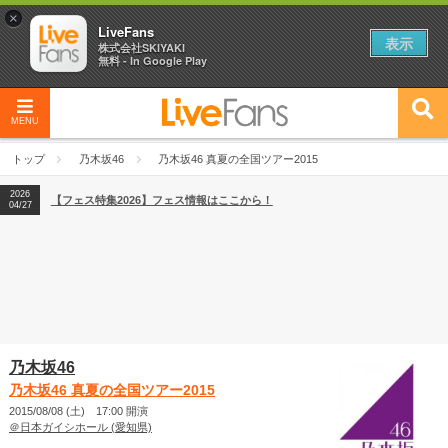
×
LiveFans
表示
株式会社SKIYAKI
無料 - In Google Play
MENU
2026
【フェス特集2026】フェス情報はここから！
04/27
トップ
乃木坂46
乃木坂46 真夏の全国ツアー2015
2026
【ライブ動員ランキング】2026年上半期編発表！
07/28
2026
【フェス特集2026】フェス情報はここから！
04/27
2026
【ライブ動員ランキング】2026年上半期編発表！
07/28
乃木坂46
乃木坂46 真夏の全国ツアー2015
2015/08/08 (土) 17:00 開演
＠日本ガイシホール (愛知県)