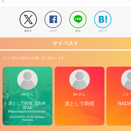
ポスト
シェア
送る
はてブ
マイベスト
ライブ好きの皆さんの推しをご紹介します。
pe さん
pe さん
ごと
凛として時雨 TOUR 
凛として時雨
RAD
2024 
Pierrrrrrrrrrrrrrrrrrrre 
Vibes
2024/08/09 19:00 @Zepp 
Haneda