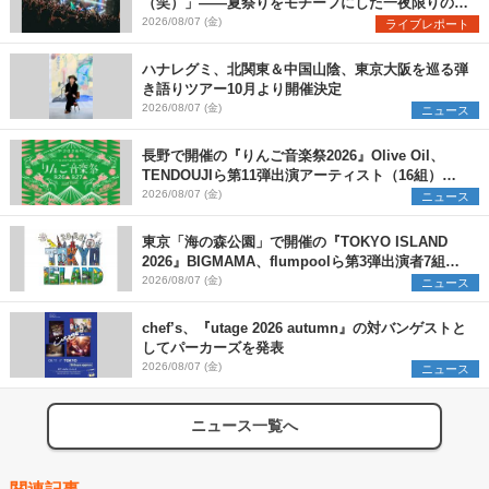
（笑）」――夏祭りをモチーフにした一夜限りのス
ペシャルライブ『色祭』レポート
2026/08/07 (金)
ライブレポート
ハナレグミ、北関東＆中国山陰、東京大阪を巡る弾
き語りツアー10月より開催決定
2026/08/07 (金)
ニュース
長野で開催の『りんご音楽祭2026』Olive Oil、
TENDOUJIら第11弾出演アーティスト（16組）を
発表
2026/08/07 (金)
ニュース
東京「海の森公園」で開催の『TOKYO ISLAND
2026』BIGMAMA、flumpoolら第3弾出演者7組を
発表 ワークショップ・アート出展者を募集
2026/08/07 (金)
ニュース
chef’s、『utage 2026 autumn』の対バンゲストと
してパーカーズを発表
2026/08/07 (金)
ニュース
ニュース一覧へ
関連記事