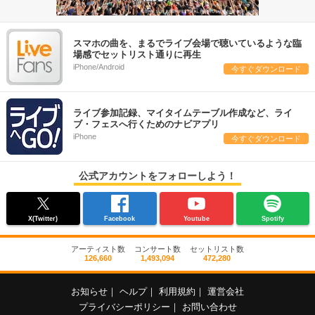
スマホの曲を、まるでライブ会場で聴いているような臨
場感でセットリスト通りに再生
iPhone/Android
今すぐダウンロード
ライブ参加記録、マイタイムテーブル作成など、ライ
ブ・フェスへ行くためのナビアプリ
iPhone
今すぐダウンロード
公式アカウントをフォローしよう！
X(Twitter)
Facebook
Youtube
Spotify
アーティスト数
コンサート数
セットリスト数
126,660
1,493,094
472,280
お知らせ
｜
ヘルプ
｜
利用規約
｜
運営会社
プライバシーポリシー
｜
お問い合わせ