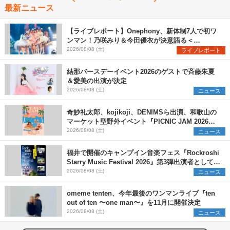
最新ニュース
【ライブレポート】Onephony、新体制7人で初ワ
ンマン！乃咲みり＆今田優衣が決意語る＜
Onephony新体制1st Oneman Live はじまりの夏
2026/08/08 (土)
ライブレポート
＞
結那バースデーイベント2026のゲストで斉藤朱夏
＆愛美の出演が決定
2026/08/08 (土)
ニュース
奇妙礼太郎、kojikoji、DENIMSら出演、和歌山の
マーケット型野外イベント『PICNIC JAM 2026』
早割チケット発売開始
2026/08/08 (土)
ニュース
福井で開催のキャンプイン音楽フェス『Rockroshi
Starry Music Festival 2026』第3弾出演者として
SCOOBIE DO、かりゆし58、Reiを発表
2026/08/08 (土)
ニュース
omeme tenten、今年最後のワンマンライブ『ten
out of ten 〜one man〜』を11月に開催決定
2026/08/08 (土)
ニュース