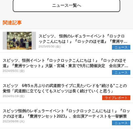
ニュース一覧へ
関連記事
スピッツ、 恒例のレギュラーイベント『ロックロ
ックこんにちは！』『ロックのほそ道』『豊洲サン
セット』9月に開催決定
2025/05/30 (金)
ニュース
スピッツ、恒例イベント『ロックロックこんにちは！』『ロックのほそ
道』『豊洲サンセット』大阪・宮城・東京で9月に開催決定 全出演アー
ティストを発表
2024/05/31 (金)
ニュース
スピッツ 6年5ヵ月ぶりの武道館ライブに見たバンドを“続ける”ことの
覚悟「武道館に立てなくてもスピッツは長く続けていくと思う」
2024/01/19 (金)
ライブレポート
スピッツ恒例のレギュラーイベント『ロックロックこんにちは！』『ロッ
クのほそ道』『豊洲サンセット2023』、全出演アーティストを一挙解禁
2023/06/06 (火)
ニュース