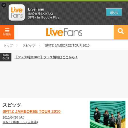
×
LiveFans
表示
株式会社SKIYAKI
無料 - In Google Play
MENU
2026
【フェス特集2026】フェス情報はここから！
04/27
トップ
スピッツ
SPITZ JAMBOREE TOUR 2010
2026
【ライブ動員ランキング】2026年上半期編発表！
07/28
2026
【フェス特集2026】フェス情報はここから！
04/27
2026
【ライブ動員ランキング】2026年上半期編発表！
07/28
スピッツ
SPITZ JAMBOREE TOUR 2010
2010/04/20 (火)
＠ALSOKホール (広島県)