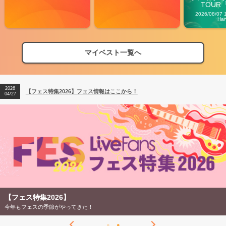
TOUR「V
Carn
2026/08/07 
Ha
マイベスト一覧へ
2026
【フェス特集2026】フェス情報はここから！
04/27
2026
【ライブ動員ランキング】2026年上半期編発表！
07/28
2026
【フェス特集2026】フェス情報はここから！
04/27
2026
【ライブ動員ランキング】2026年上半期編発表！
07/28
【フェス特集2026】
今年もフェスの季節がやってきた！