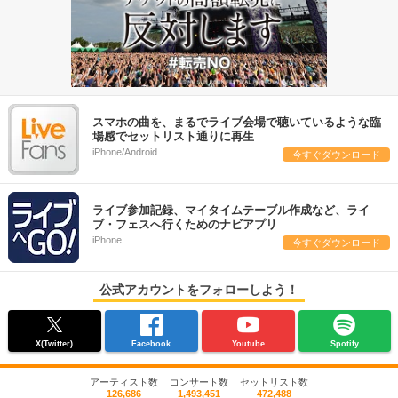
スマホの曲を、まるでライブ会場で聴いているような臨
場感でセットリスト通りに再生
iPhone/Android
今すぐダウンロード
ライブ参加記録、マイタイムテーブル作成など、ライ
ブ・フェスへ行くためのナビアプリ
iPhone
今すぐダウンロード
公式アカウントをフォローしよう！
X(Twitter)
Facebook
Youtube
Spotify
アーティスト数
コンサート数
セットリスト数
126,686
1,493,451
472,488