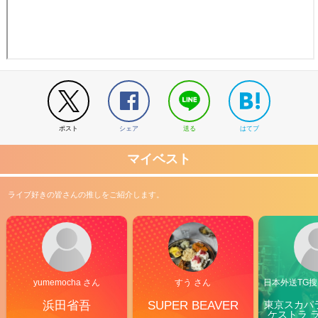
ポスト
シェア
送る
はてブ
マイベスト
ライブ好きの皆さんの推しをご紹介します。
yumemocha さん
すう さん
日本外送TG搜@
浜田省吾
SUPER BEAVER
東京スカパ
ケストラ 