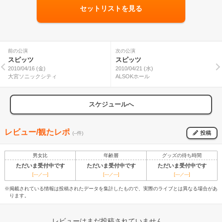
セットリストを見る
前の公演
次の公演
スピッツ
スピッツ
2010/04/16 (金)
2010/04/21 (水)
大宮ソニックシティ
ALSOKホール
スケジュールへ
レビュー/観たレポ
投稿
(--件)
男女比
年齢層
グッズの待ち時間
ただいま受付中です
ただいま受付中です
ただいま受付中です
[---／---]
[---／---]
[---／---]
※掲載されている情報は投稿されたデータを集計したもので、実際のライブとは異なる場合があ
ります。
レビューはまだ投稿されていません。