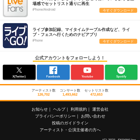
場感でセットリスト通りに再生
iPhone/Android
今すぐダウンロード
ライブ参加記録、マイタイムテーブル作成など、ライ
ブ・フェスへ行くためのナビアプリ
iPhone
今すぐダウンロード
公式アカウントをフォローしよう！
X(Twitter)
Facebook
Youtube
Spotify
アーティスト数
コンサート数
セットリスト数
126,702
1,493,662
472,653
お知らせ
｜
ヘルプ
｜
利用規約
｜
運営会社
プライバシーポリシー
｜
お問い合わせ
投稿のガイドライン
アーティスト・公演主催者の方へ
(C) 2021- SKIYAKI Inc.