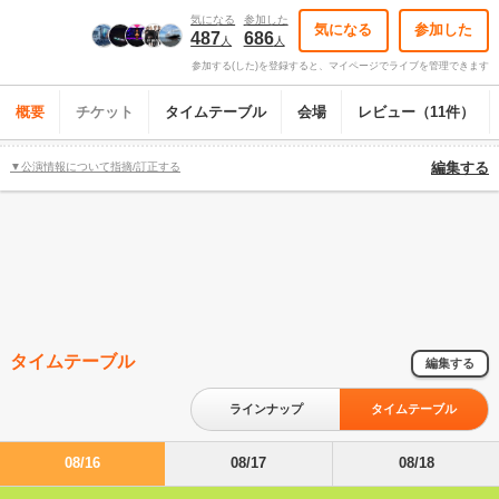
気になる
参加した
気になる
参加した
487
686
人
人
参加する(した)を登録すると、マイページでライブを管理できます
概要
チケット
タイムテーブル
会場
レビュー（11件）
▼公演情報について指摘/訂正する
編集する
タイムテーブル
編集する
ラインナップ
タイムテーブル
08/16
08/17
08/18