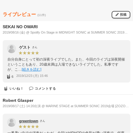
ライブレビュー
投稿
(11件)
SEKAI NO OWARI
2019/08/16 (金) @ Spotify On Stage in MIDNIGHT SONIC at SUMMER SONIC 2019会
場 [ZOZOマリンスタジアム / 幕張メッセ](千葉県)
ゲスト
さん
自分自身にとって初の深夜ライブでした。また、今回のライブは深夜開催
ということもあり、20歳未満は入場できないライブでした。私事です
が、こ…
[続きを読む]
2019/12/23 (月) 15:46
6
いいね！
コメントする
Robert Glasper
2019/08/17 (土) 14:20出演 @ MARINE STAGE at SUMMER SONIC 2019会場 [ZOZOマ
リンスタジアム / 幕張メッセ](千葉県)
greentown
さん
一番暑い中での演奏だったが、今回はHIPHOPの色彩が濃い演奏で、何度