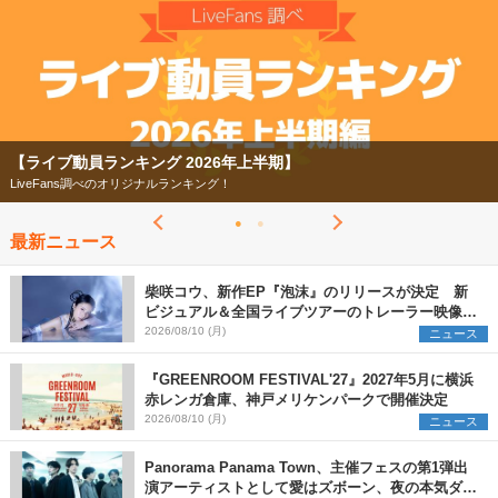
【ライブ動員ランキング 2026年上半期】
LiveFans調べのオリジナルランキング！
最新ニュース
柴咲コウ、新作EP『泡沫』のリリースが決定 新
ビジュアル＆全国ライブツアーのトレーラー映像が
一部解禁【コメントあり】
2026/08/10 (月)
ニュース
『GREENROOM FESTIVAL'27』2027年5月に横浜
赤レンガ倉庫、神戸メリケンパークで開催決定
2026/08/10 (月)
ニュース
Panorama Panama Town、主催フェスの第1弾出
演アーティストとして愛はズボーン、夜の本気ダン