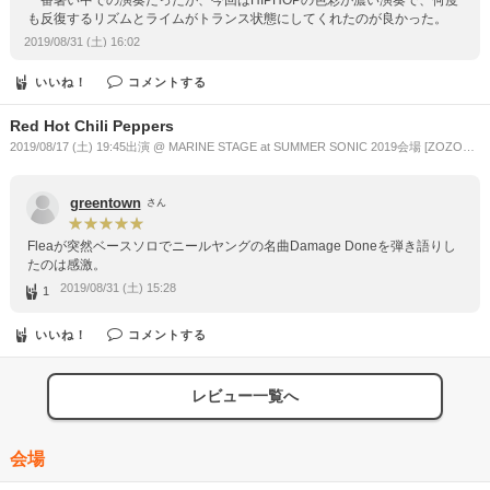
も反復するリズムとライムがトランス状態にしてくれたのが良かった。
2019/08/31 (土) 16:02
いいね！
コメントする
Red Hot Chili Peppers
2019/08/17 (土) 19:45出演 @ MARINE STAGE at SUMMER SONIC 2019会場 [ZOZOマ
リンスタジアム / 幕張メッセ](千葉県)
greentown
さん
Fleaが突然ベースソロでニールヤングの名曲Damage Doneを弾き語りし
たのは感激。
2019/08/31 (土) 15:28
1
いいね！
コメントする
レビュー一覧へ
会場