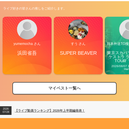
ライブ好きの皆さんの推しをご紹介します。
yumemocha さん
すう さん
日本外送TG搜@
浜田省吾
SUPER BEAVER
東京スカパ
ケストラ 
TOUR「V
Carn
2026/08/07 
Ha
2026
【フェス特集2026】フェス情報はここから！
04/27
マイベスト一覧へ
2026
【ライブ動員ランキング】2026年上半期編発表！
07/28
2026
【フェス特集2026】フェス情報はここから！
04/27
2026
【ライブ動員ランキング】2026年上半期編発表！
07/28