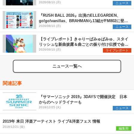
スらを発表 「plus∈you」のMVも公開に
2026/08/10 (月)
ニュース
『RUSH BALL 2026』出演のELLEGARDEN、
go!go!vanillas、BRAHMANら13組がFM802に登
場、他出演アーティストの“渾身の1曲”をセレクト
2026/08/10 (月)
ニュース
【ライブレポート】きゃりーぱみゅぱみゅ、スタイ
リッシュな新曲披露＆曲ごとの振り付け伝授で会場
を盛り上げまくる！＜LuckyFes’26＞
2026/08/10 (月)
ライブレポート
ニュース一覧へ
関連記事
『サマーソニック 2019』3DAYSで開催決定 日本
からのヘッドライナーも
2018/12/25 (火)
ニュース
2019年 来日 洋楽アーティスト ライブ&洋楽フェス 情報
2018/12/21 (金)
編集部