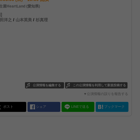
屋HeartLand (愛知県)
]
田洋之
/
山本英美
/
杉真理
公演情報を編集する
この公演情報を利用して新規投稿する
▼公演情報の誤りを報告する
ポスト
シェア
LINEで送る
ブックマーク