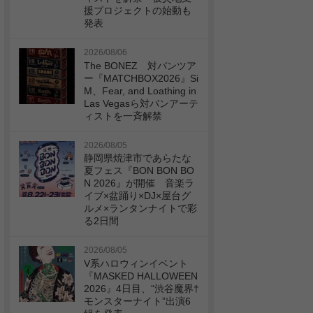
援プロジェクトの始動も
発表
2026/08/06
The BONEZ 対バンツア
ー『MATCHBOX2026』Si
M、Fear, and Loathing in
Las Vegasら対バンアーテ
ィストを一斉解禁
2026/08/05
静岡県焼津市であらたな
夏フェス『BON BON BO
N 2026』が開催 音楽ラ
イブ×盆踊り×DJ×屋台グ
ルメ×ランタンナイトで彩
る2日間
2026/08/05
V系ハロウィンイベント
『MASKED HALLOWEEN
2026』4日目、“渋谷魔界†
モンスターナイト”出演6