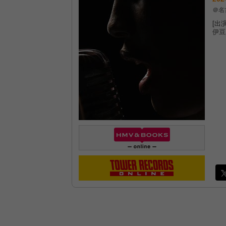
＠名古
[出演
伊豆