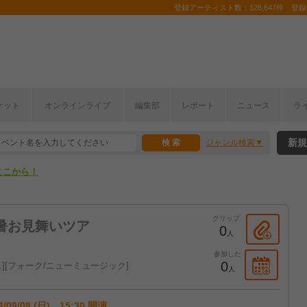
登録アーティスト数：126,647件 登録コ
ケット
オンラインライブ
編集部
レポート
ニュース
ラ
ここから！
新規
ジャンル検索
上半期編発表！
ここから！
上半期編発表！
クリップ
残暑お見舞いツア
0
人
参加した
0
ス
フォーク/ニューミュージック
人
4/09/08 (日) 15:30 開演