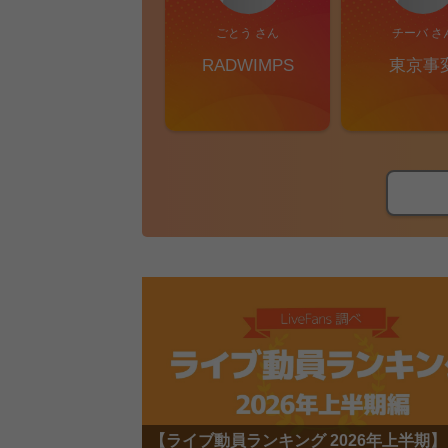
ごとう さん
チーバ さ
RADWIMPS
東京事
【ライブ動員ランキング 2026年上半期】