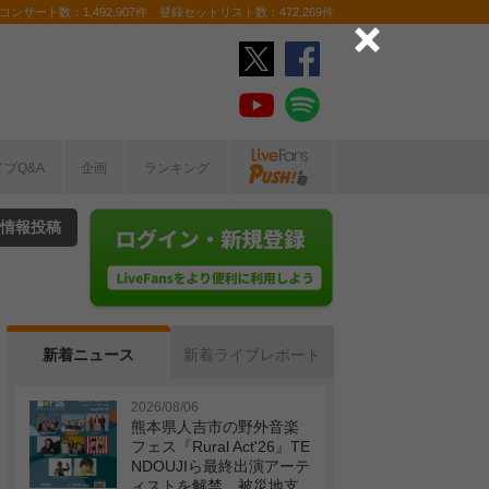
ンサート数：1,492,907件 登録セットリスト数：472,269件
イブQ&A
企画
ランキング
情報投稿
新着ニュース
新着ライブレポート
2026/08/06
熊本県人吉市の野外音楽
フェス『Rural Act'26』TE
NDOUJIら最終出演アーテ
ィストを解禁 被災地支