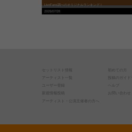
LiveFans調べのオリジナルランキング！
2026/07/28
セットリスト情報
初めての方
アーティスト一覧
投稿のガイド
ユーザー登録
ヘルプ
新規情報投稿
お問い合わせ
アーティスト・公演主催者の方へ