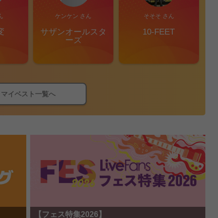
ん
ケンケン さん
そそそ さん
変
サザンオールスタ
10-FEET
S
ーズ
マイベスト一覧へ
【フェス特集2026】