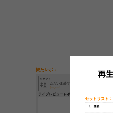
観たレポ：
男女比：
年齢層：
ただいま受付中です
ただいま受付中です
[---／---]
[---／---]
ライブレビュー (--件)
レビュー
最初のレ