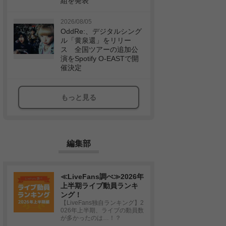
組を発表
2026/08/05
OddRe:、デジタルシング
ル「黄泉還」をリリー
ス 全国ツアーの追加公
演をSpotify O-EASTで開
催決定
もっと見る
編集部
≪LiveFans調べ≫2026年
上半期ライブ動員ランキ
ング！
【LiveFans独自ランキング】2
026年上半期、ライブの動員数
が多かったのは…！？