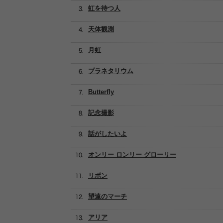
虹を待つ人
天体観測
月虹
プラネタリウム
Butterfly
記念撮影
話がしたいよ
オンリー ロンリー グローリー
リボン
望遠のマーチ
アリア