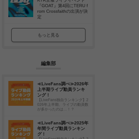
KTR主催ライブイベント
『GOAT』第4回にTERU f
rom Crossfaithの出演が決
定
もっと見る
編集部
≪LiveFans調べ≫2026年
上半期ライブ動員ランキ
ング！
【LiveFans独自ランキング】2
026年上半期、ライブの動員数
が多かったのは…！？
≪LiveFans調べ≫2025年
年間ライブ動員ランキン
グ！
【LiveFans独自ランキング】2