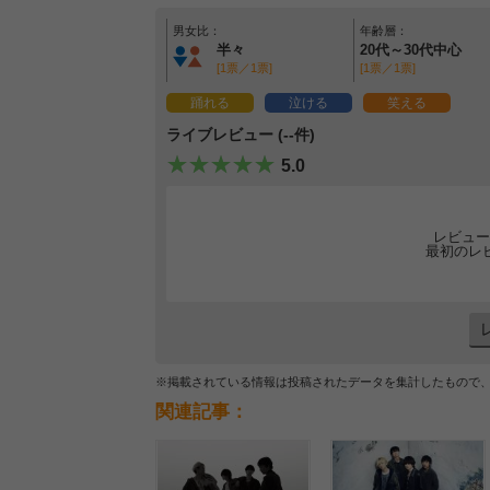
男女比：
年齢層：
半々
20代～30代中心
[1票／1票]
[1票／1票]
踊れる
泣ける
笑える
ライブレビュー (--件)
5.0
レビュー
最初のレ
※掲載されている情報は投稿されたデータを集計したもので
関連記事：