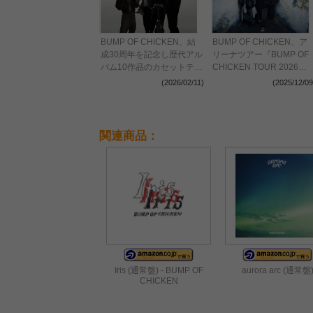
BUMP OF CHICKEN、結
BUMP OF CHICKEN、ア
成30周年を記念し歴代アル
リーナツアー『BUMP OF
バム10作品のカセットテー
CHICKEN TOUR 2026』
プをリリース決定 ツアー
の詳細を発表
(2026/02/11)
(2025/12/09
の追加公演を発表
関連商品：
Iris (通常盤) - BUMP OF
aurora arc (通常盤
CHICKEN