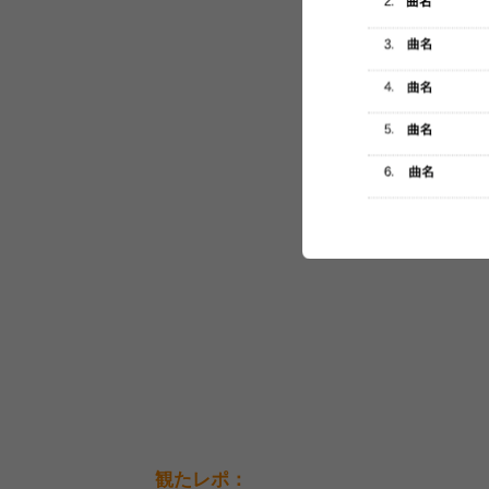
セットリスト
観たレポ：