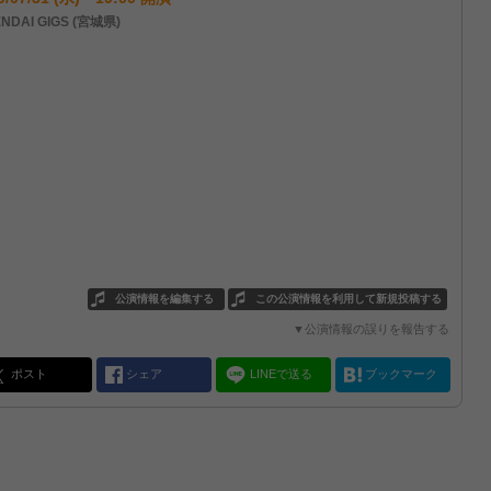
NDAI GIGS (宮城県)
公演情報を編集する
この公演情報を利用して新規投稿する
▼公演情報の誤りを報告する
ポスト
シェア
LINEで送る
ブックマーク