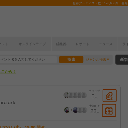
登録アーティスト数：126,686件 登録コ
ケット
オンラインライブ
編集部
レポート
ニュース
ラ
ここから！
新規
ジャンル検索
上半期編発表！
ここから！
上半期編発表！
クリップ
5
人
ra ark
参加した
23
人
9/07/31 (水) 19:00 開演