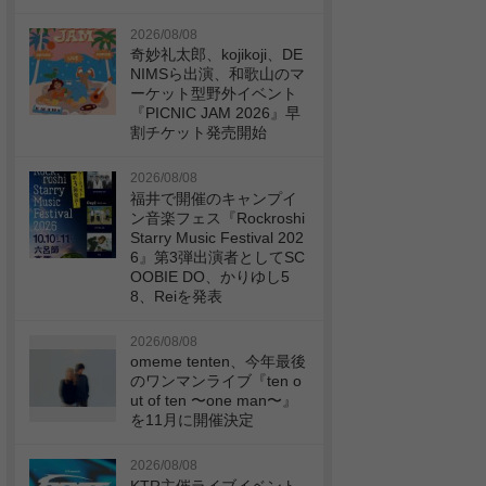
2026/08/08
奇妙礼太郎、kojikoji、DE
NIMSら出演、和歌山のマ
ーケット型野外イベント
『PICNIC JAM 2026』早
割チケット発売開始
2026/08/08
福井で開催のキャンプイ
ン音楽フェス『Rockroshi
Starry Music Festival 202
6』第3弾出演者としてSC
OOBIE DO、かりゆし5
8、Reiを発表
2026/08/08
omeme tenten、今年最後
のワンマンライブ『ten o
ut of ten 〜one man〜』
を11月に開催決定
2026/08/08