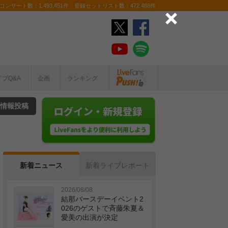
ンサート数：1,493,451件 登録セットリスト数：472,488件
イブQ&A
企画
ランキング
情報投稿
新着ニュース
新着ライブレポート
2026/08/08
結那バースデーイベント2
026のゲストで斉藤朱夏＆
愛美の出演が決定