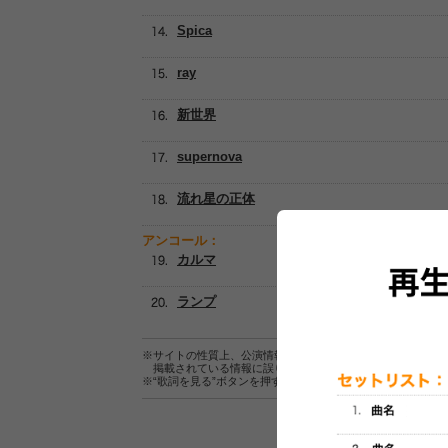
Spica
ray
新世界
supernova
流れ星の正体
アンコール：
カルマ
ランプ
※サイトの性質上、公演情報およびセットリスト情報の正確
掲載されている情報に誤りがある場合は、
こちら
よりご連
※“歌詞を見る”ボタンを押すと、株式会社ページワンが運営