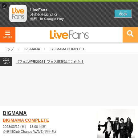
×
LiveFans
表示
株式会社SKIYAKI
無料 - In Google Play
MENU
2026
【フェス特集2026】フェス情報はここから！
04/27
トップ
BIGMAMA
BIGMAMA COMPLETE
2026
【ライブ動員ランキング】2026年上半期編発表！
07/28
2026
【フェス特集2026】フェス情報はここから！
04/27
2026
【ライブ動員ランキング】2026年上半期編発表！
07/28
BIGMAMA
BIGMAMA COMPLETE
2023/03/12 (日) 18:00 開演
＠盛岡Club Change WAVE (岩手県)