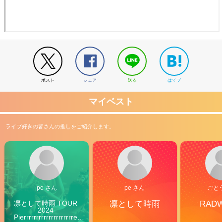
ポスト
シェア
送る
はてブ
マイベスト
ライブ好きの皆さんの推しをご紹介します。
pe さん
pe さん
ごと
凛として時雨 TOUR 
凛として時雨
RAD
2024 
Pierrrrrrrrrrrrrrrrrrrre 