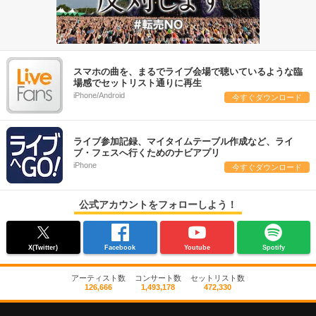
スマホの曲を、まるでライブ会場で聴いているような臨
場感でセットリスト通りに再生
iPhone/Android
今すぐダウンロード
ライブ参加記録、マイタイムテーブル作成など、ライ
ブ・フェスへ行くためのナビアプリ
iPhone
今すぐダウンロード
公式アカウントをフォローしよう！
X(Twitter)
Facebook
Youtube
Spotify
アーティスト数
コンサート数
セットリスト数
126,666
1,493,178
472,330