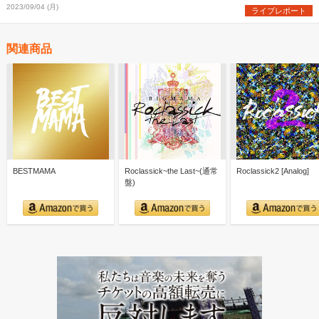
2023/09/04 (月)
ライブレポート
関連商品
BESTMAMA
Roclassick~the Last~(通常
Roclassick2 [Analog]
盤)