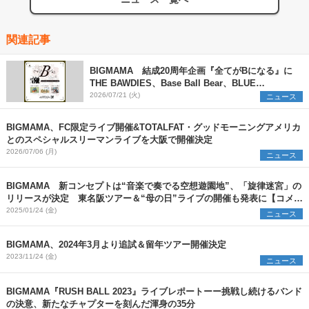
関連記事
BIGMAMA 結成20周年企画『全てがBになる』に
THE BAWDIES、Base Ball Bear、BLUE
ENCOUNTの出演が決定
2026/07/21 (火)
ニュース
BIGMAMA、FC限定ライブ開催&TOTALFAT・グッドモーニングアメリカ
とのスペシャルスリーマンライブを大阪で開催決定
2026/07/06 (月)
ニュース
BIGMAMA 新コンセプトは“音楽で奏でる空想遊園地”、「旋律迷宮」の
リリースが決定 東名阪ツアー＆“母の日”ライブの開催も発表に【コメン
トあり】
2025/01/24 (金)
ニュース
BIGMAMA、2024年3月より追試＆留年ツアー開催決定
2023/11/24 (金)
ニュース
BIGMAMA『RUSH BALL 2023』ライブレポートーー挑戦し続けるバンド
の決意、新たなチャプターを刻んだ渾身の35分