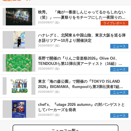
映秀。 「俺が一番楽しんじゃってるかもしれない
（笑）」――夏祭りをモチーフにした一夜限りのス
ペシャルライブ『色祭』レポート
2026/08/07 (金)
ライブレポート
ハナレグミ、北関東＆中国山陰、東京大阪を巡る弾
き語りツアー10月より開催決定
2026/08/07 (金)
ニュース
長野で開催の『りんご音楽祭2026』Olive Oil、
TENDOUJIら第11弾出演アーティスト（16組）を
発表
2026/08/07 (金)
ニュース
東京「海の森公園」で開催の『TOKYO ISLAND
2026』BIGMAMA、flumpoolら第3弾出演者7組を
発表 ワークショップ・アート出展者を募集
2026/08/07 (金)
ニュース
chef’s、『utage 2026 autumn』の対バンゲストと
してパーカーズを発表
2026/08/07 (金)
ニュース
ニュース一覧へ