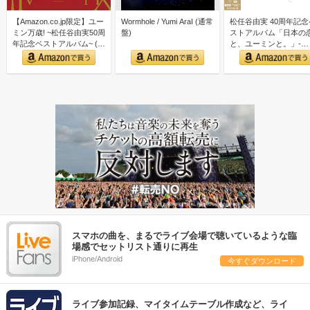
【Amazon.co.jp限定】ユー
Wormhole / Yumi AraI (通常
松任谷由実 40周年記念
ミン万歳! ~松任谷由実50周
盤)
ストアルバム「日本の
年記念ベストアルバム~ (初
と、ユーミンと。」-
回限…
GOLD DISC Editi…
スマホの曲を、まるでライブ会場で聴いているような臨
場感でセットリスト通りに再生
iPhone/Android
今すぐダウンロード
ライブ参加記録、マイタイムテーブル作成など、ライ