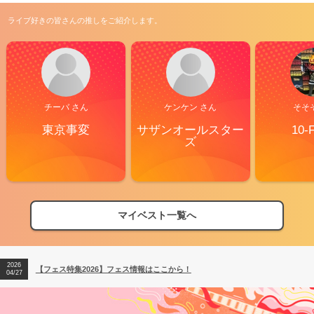
ライブ好きの皆さんの推しをご紹介します。
チーバ さん
ケンケン さん
そそ
東京事変
サザンオールスター
10-
ズ
マイベスト一覧へ
2026
【フェス特集2026】フェス情報はここから！
04/27
2026
【ライブ動員ランキング】2026年上半期編発表！
07/28
2026
【フェス特集2026】フェス情報はここから！
04/27
2026
【ライブ動員ランキング】2026年上半期編発表！
07/28