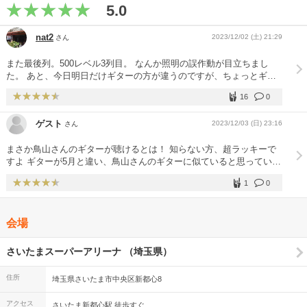
5.0
nat2
2023/12/02 (土) 21:29
さん
また最後列。500レベル3列目。 なんか照明の誤作動が目立ちまし
た。 あと、今日明日だけギターの方が違うのですが、ちょっとギタ
ーの主張が強すぎて、気になってしまいました。 500レベルは皆さん
16
0
座りながら見る方しかいなく、私一人だけ立ってましたが、隣のおば
さまがアンコールが始まる時、「私も立とう！」と宣言され、見知ら
ゲスト
2023/12/03 (日) 23:16
さん
ぬ隣同士、二人で立って盛り上がりました。ちょっと嬉しかったな。
5月のSSAではなかったWコールもありました。 最近「いつまでやれ
まさか鳥山さんのギターが聴けるとは！ 知らない方、超ラッキーで
るかわからないけど」と弱気な発言が多いけど、ずっとついて行きま
すよ ギターが5月と違い、鳥山さんのギターに似ていると思っていた
すから、少しでも元気に活動してほしいです。 ユーミンは「残りの
ら、やはり鳥山さん！痺れます〜
キャリアはみんなへの恩返し」と言っていたけど、それはこちらの台
1
0
詞です。 本当にありがとう。
会場
さいたまスーパーアリーナ （埼玉県）
住所
埼玉県さいたま市中央区新都心8
アクセス
さいたま新都心駅 徒歩すぐ