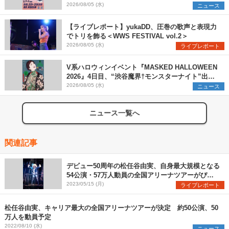
メ×ランタンナイトで彩る2日間
2026/08/05 (水)
ニュース
【ライブレポート】yukaDD、圧巻の歌声と表現力
でトリを飾る＜WWS FESTIVAL vol.2＞
2026/08/05 (水)
ライブレポート
V系ハロウィンイベント『MASKED HALLOWEEN
2026』4日目、“渋谷魔界†モンスターナイト”出演6
組を発表
2026/08/05 (水)
ニュース
ニュース一覧へ
関連記事
デビュー50周年の松任谷由実、自身最大規模となる
54公演・57万人動員の全国アリーナツアーがぴあ
アリーナMMで開幕
2023/05/15 (月)
ライブレポート
松任谷由実、キャリア最大の全国アリーナツアーが決定 約50公演、50
万人を動員予定
2022/08/10 (水)
ニュース