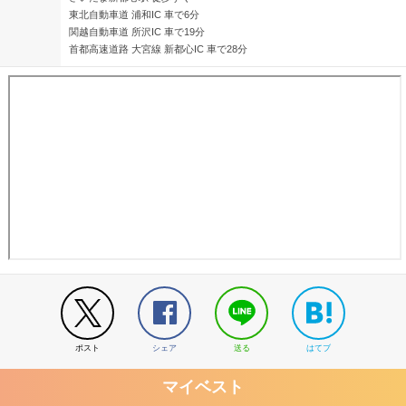
東北自動車道 浦和IC 車で6分
関越自動車道 所沢IC 車で19分
首都高速道路 大宮線 新都心IC 車で28分
ポスト
シェア
送る
はてブ
マイベスト