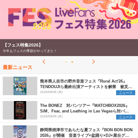
【フェス特集2026】
今年もフェスの季節がやってきた！
最新ニュース
熊本県人吉市の野外音楽フェス『Rural Act'26』
TENDOUJIら最終出演アーティストを解禁 被災地
支援プロジェクトの始動も発表
2026/08/06 (木)
ニュース
The BONEZ 対バンツアー『MATCHBOX2026』
SiM、Fear, and Loathing in Las Vegasら対バン
アーティストを一斉解禁
2026/08/06 (木)
ニュース
静岡県焼津市であらたな夏フェス『BON BON BON
2026』が開催 音楽ライブ×盆踊り×DJ×屋台グル