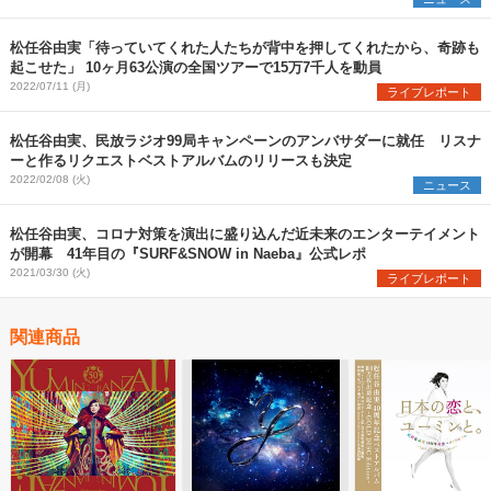
松任谷由実「待っていてくれた人たちが背中を押してくれたから、奇跡も
起こせた」 10ヶ月63公演の全国ツアーで15万7千人を動員
2022/07/11 (月)
ライブレポート
松任谷由実、民放ラジオ99局キャンペーンのアンバサダーに就任 リスナ
ーと作るリクエストベストアルバムのリリースも決定
2022/02/08 (火)
ニュース
松任谷由実、コロナ対策を演出に盛り込んだ近未来のエンターテイメント
が開幕 41年目の『SURF&SNOW in Naeba』公式レポ
2021/03/30 (火)
ライブレポート
関連商品