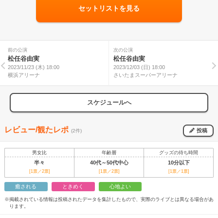
セットリストを見る
前の公演
次の公演
松任谷由実
松任谷由実
2023/11/23 (木) 18:00
2023/12/03 (日) 18:00
横浜アリーナ
さいたまスーパーアリーナ
スケジュールへ
レビュー/観たレポ
投稿
(2件)
男女比
年齢層
グッズの待ち時間
半々
40代～50代中心
10分以下
[1票／2票]
[1票／2票]
[1票／1票]
癒される
ときめく
心地よい
※掲載されている情報は投稿されたデータを集計したもので、実際のライブとは異なる場合があ
ります。