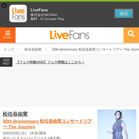
×
LiveFans
表示
株式会社SKIYAKI
無料 - In Google Play
MENU
2026
【フェス特集2026】フェス情報はここから！
04/27
トップ
松任谷由実
50th Anniversary 松任谷由実コンサートツアー The Journ
2026
【ライブ動員ランキング】2026年上半期編発表！
07/28
2026
【フェス特集2026】フェス情報はここから！
04/27
2026
【ライブ動員ランキング】2026年上半期編発表！
07/28
松任谷由実
50th Anniversary 松任谷由実コンサートツア
ー The Journey
2023/12/02 (土) 18:30 開演
＠さいたまスーパーアリーナ (埼玉県)