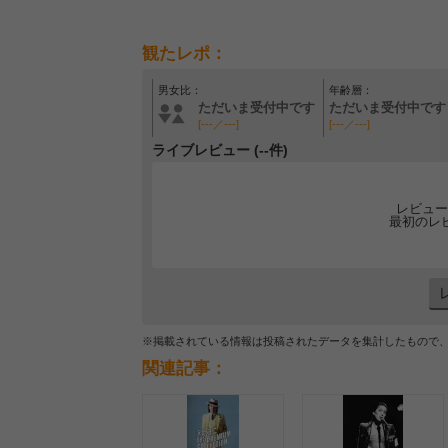
観たレポ：
男女比：
年齢層：
ただいま受付中です
ただいま受付中です
[---／---]
[---／---]
ライブレビュー (--件)
レビュー
最初のレ
※掲載されている情報は投稿されたデータを集計したもので
関連記事：