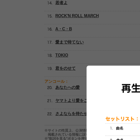
若者よ
ROCK'N ROLL MARCH
A・C・B
愛まで待てない
TOKIO
君をのせて
アンコール：
あなたへの愛
ヤマトより愛をこめて
さよならを待たせて
※サイトの性質上、公演情報およびセットリスト情報の正確
掲載されている情報に誤りがある場合は、
こちら
よりご連
※“歌詞を見る”ボタンを押すと、株式会社ページワンが運営