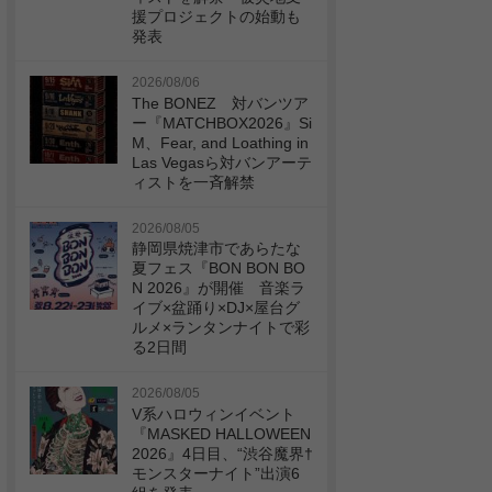
援プロジェクトの始動も
発表
2026/08/06
The BONEZ 対バンツア
ー『MATCHBOX2026』Si
M、Fear, and Loathing in
Las Vegasら対バンアーテ
ィストを一斉解禁
2026/08/05
静岡県焼津市であらたな
夏フェス『BON BON BO
N 2026』が開催 音楽ラ
イブ×盆踊り×DJ×屋台グ
ルメ×ランタンナイトで彩
る2日間
2026/08/05
V系ハロウィンイベント
『MASKED HALLOWEEN
2026』4日目、“渋谷魔界†
モンスターナイト”出演6