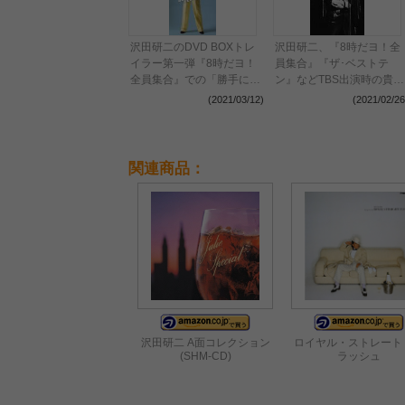
沢田研二のDVD BOXトレ
沢田研二、『8時だヨ！全
イラー第一弾『8時だヨ！
員集合』『ザ･ベストテ
全員集合』での「勝手にし
ン』などTBS出演時の貴重
やがれ」「サムライ」など
映像集発売 『日本レコー
(2021/03/12)
(2021/02/26
歌唱映像公開
ド大賞』映像の初商品化を
含むヒット曲満載のDVD7
枚組
関連商品：
沢田研二 A面コレクション
ロイヤル・ストレート
(SHM-CD)
ラッシュ