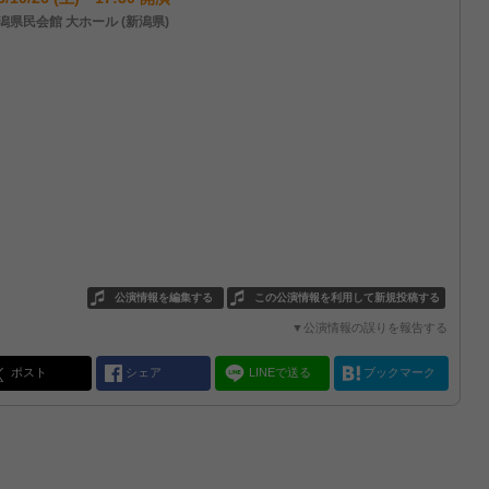
潟県民会館 大ホール (新潟県)
公演情報を編集する
この公演情報を利用して新規投稿する
▼公演情報の誤りを報告する
ポスト
シェア
LINEで送る
ブックマーク