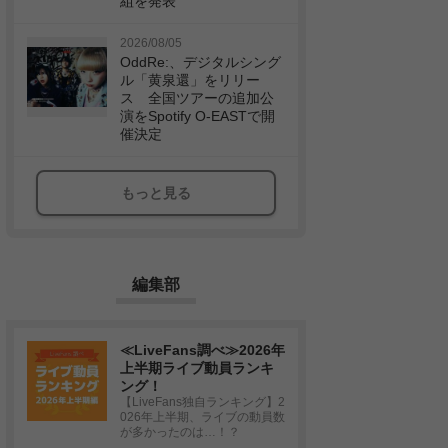
組を発表
2026/08/05
OddRe:、デジタルシング
ル「黄泉還」をリリー
ス 全国ツアーの追加公
演をSpotify O-EASTで開
催決定
もっと見る
編集部
≪LiveFans調べ≫2026年
上半期ライブ動員ランキ
ング！
【LiveFans独自ランキング】2
026年上半期、ライブの動員数
が多かったのは…！？