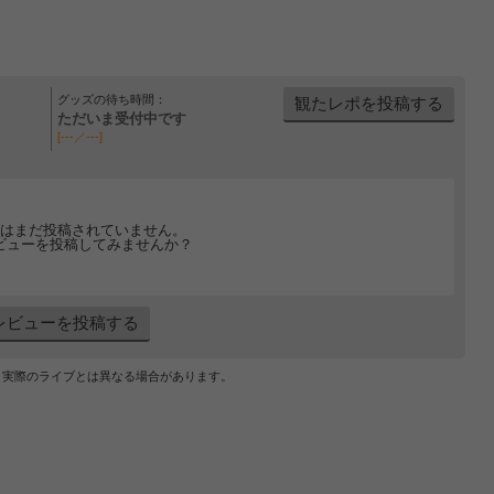
グッズの待ち時間：
観たレポを投稿する
ただいま受付中です
[---／---]
はまだ投稿されていません。
ビューを投稿してみませんか？
レビューを投稿する
、実際のライブとは異なる場合があります。