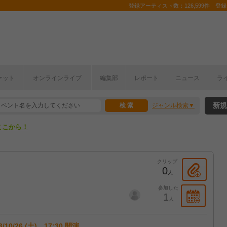
登録アーティスト数：126,599件 登録コ
ケット
オンラインライブ
編集部
レポート
ニュース
ラ
ここから！
新規
ジャンル検索
上半期編発表！
ここから！
上半期編発表！
クリップ
0
人
参加した
1
人
3/10/26 (土) 17:30 開演