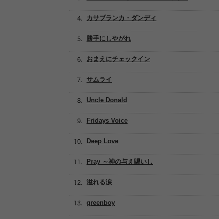
カサブランカ・ダンディ
勝手にしやがれ
おまえにチェックイン
サムライ
Uncle Donald
Fridays Voice
Deep Love
Pray ～神の与え賜いし
溢れる涙
greenboy