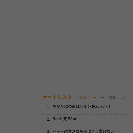
セットリスト：
投稿：ユーザー
編集：叉焼
あなたに今夜はワインをふりかけ
Rock 黄 Wind
ハートの青さなら空にさえ負けない