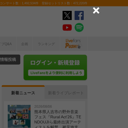
ンサート数：1,492,534件 登録セットリスト数：472,220件
イブQ&A
企画
ランキング
情報投稿
新着ニュース
新着ライブレポート
2026/08/06
熊本県人吉市の野外音楽
フェス『Rural Act'26』TE
NDOUJIら最終出演アーテ
ィストを解禁 被災地支