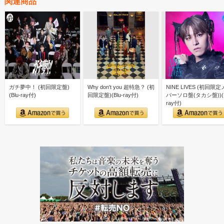
関連商品
ガチ夢中！ (初回限定盤)
Why don't you 超特急？ (初
NINE LIVES (初回限
(Blu-ray付)
回限定盤)(Blu-ray付)
バーソロ盤(タカシ盤))(B
ray付)