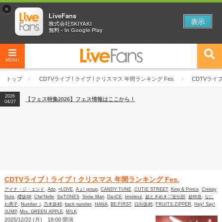
×
LiveFans
表示
株式会社SKIYAKI
無料 - In Google Play
2026
【フェス特集2026】フェス情報はここから！
04/27
MENU
2026
【ライブ動員ランキング】2026年上半期編発表！
07/28
トップ
CDTVライブ ! ライブ ! クリスマス 年間ランキング Fes.
CDTVライブ
2026
【フェス特集2026】フェス情報はここから！
04/27
2026
【ライブ動員ランキング】2026年上半期編発表！
07/28
CDTVライブ ! ライブ ! クリスマス 年間ランキング Fes.
アイナ・ジ・エンド
,
Ado
,
=LOVE
,
Aぇ! group
,
CANDY TUNE
,
CUTIE STREET
,
King & Prince
,
Creepy
Nuts
,
櫻坂46
,
Che'Nelle
,
SixTONES
,
Snow Man
,
Da-iCE
,
timelesz
,
超ときめき♡宣伝部
,
超特急
,
なに
わ男子
,
Number_i
,
乃木坂46
,
back number
,
HANA
,
BE:FIRST
,
日向坂46
,
FRUITS ZIPPER
,
Hey! Say!
JUMP
,
Mrs. GREEN APPLE
,
M!LK
2025/12/22 (月) 18:00 開演