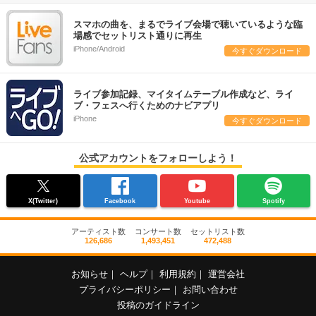
スマホの曲を、まるでライブ会場で聴いているような臨
場感でセットリスト通りに再生
iPhone/Android
今すぐダウンロード
ライブ参加記録、マイタイムテーブル作成など、ライ
ブ・フェスへ行くためのナビアプリ
iPhone
今すぐダウンロード
公式アカウントをフォローしよう！
X(Twitter)
Facebook
Youtube
Spotify
アーティスト数
コンサート数
セットリスト数
126,686
1,493,451
472,488
お知らせ
｜
ヘルプ
｜
利用規約
｜
運営会社
プライバシーポリシー
｜
お問い合わせ
投稿のガイドライン