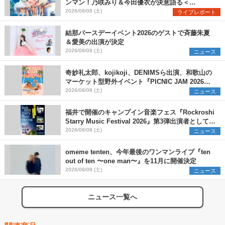
ンマン！乃咲みり＆今田優衣が決意語る＜
Onephony新体制1st Oneman Live はじまりの夏
2026/08/08 (土)
ライブレポート
＞
結那バースデーイベント2026のゲストで斉藤朱夏
＆愛美の出演が決定
2026/08/08 (土)
ニュース
奇妙礼太郎、kojikoji、DENIMSら出演、和歌山の
マーケット型野外イベント『PICNIC JAM 2026』
早割チケット発売開始
2026/08/08 (土)
ニュース
福井で開催のキャンプイン音楽フェス『Rockroshi
Starry Music Festival 2026』第3弾出演者として
SCOOBIE DO、かりゆし58、Reiを発表
2026/08/08 (土)
ニュース
omeme tenten、今年最後のワンマンライブ『ten
out of ten 〜one man〜』を11月に開催決定
2026/08/08 (土)
ニュース
ニュース一覧へ