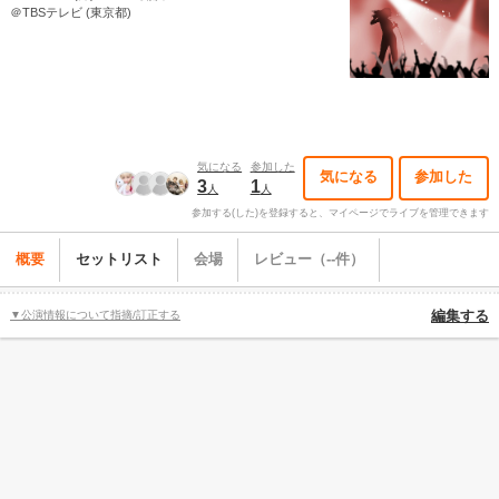
＠TBSテレビ (東京都)
気になる
参加した
気になる
参加した
3
1
人
人
参加する(した)を登録すると、マイページでライブを管理できます
概要
セットリスト
会場
レビュー（--件）
▼公演情報について指摘/訂正する
編集する