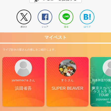
ポスト
シェア
送る
はてブ
マイベスト
ライブ好きの皆さんの推しをご紹介します。
yumemocha さん
すう さん
日本外送TG搜@
浜田省吾
SUPER BEAVER
東京スカパ
ケストラ 
TOUR「V
Carn
2026/08/07 
Ha