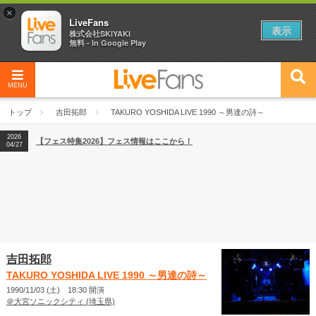
×
LiveFans
表示
株式会社SKIYAKI
無料 - In Google Play
MENU
2026
【フェス特集2026】フェス情報はここから！
04/27
トップ
吉田拓郎
TAKURO YOSHIDA LIVE 1990 ～男達の詩～
2026
【ライブ動員ランキング】2026年上半期編発表！
07/28
2026
【フェス特集2026】フェス情報はここから！
04/27
2026
【ライブ動員ランキング】2026年上半期編発表！
07/28
吉田拓郎
TAKURO YOSHIDA LIVE 1990 ～男達の詩～
1990/11/03 (土) 18:30 開演
＠大宮ソニックシティ (埼玉県)