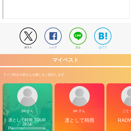
ポスト
シェア
送る
はてブ
マイベスト
ライブ好きの皆さんの推しをご紹介します。
pe さん
pe さん
ごと
凛として時雨 TOUR 
凛として時雨
RAD
2024 
Pierrrrrrrrrrrrrrrrrrrre 