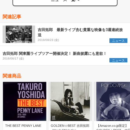
関連記事
吉田拓郎 最新ライブ含む貴重な映像を3週連続放
送
2019/08/23 (金)
ニュース
吉田拓郎 関東圏ライブツアー開催決定！ 新曲披露にも意欲！
2016/06/17 (金)
ニュース
関連商品
THE BEST PENNY LANE
GOLDEN☆BEST 吉田拓郎
【Amazon.co.jp限定】