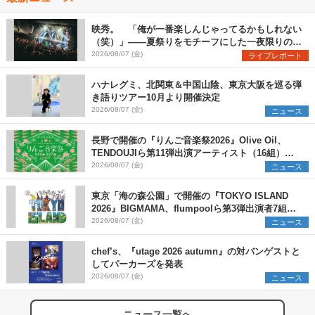
映秀。 「俺が一番楽しんじゃってるかもしれない
（笑）」――夏祭りをモチーフにした一夜限りのス
ペシャルライブ『色祭』レポート
2026/08/07 (金)
ライブレポート
ハナレグミ、北関東＆中国山陰、東京大阪を巡る弾
き語りツアー10月より開催決定
2026/08/07 (金)
ニュース
長野で開催の『りんご音楽祭2026』Olive Oil、
TENDOUJIら第11弾出演アーティスト（16組）を
発表
2026/08/07 (金)
ニュース
東京「海の森公園」で開催の『TOKYO ISLAND
2026』BIGMAMA、flumpoolら第3弾出演者7組を
発表 ワークショップ・アート出展者を募集
2026/08/07 (金)
ニュース
chef’s、『utage 2026 autumn』の対バンゲストと
してパーカーズを発表
2026/08/07 (金)
ニュース
ニュース一覧へ