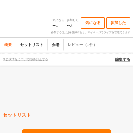
気になる
参加した
気になる
参加した
--
--
人
人
参加する(した)を登録すると、マイページでライブを管理できます
概要
セットリスト
会場
レビュー（--件）
▼公演情報について指摘/訂正する
編集する
セットリスト