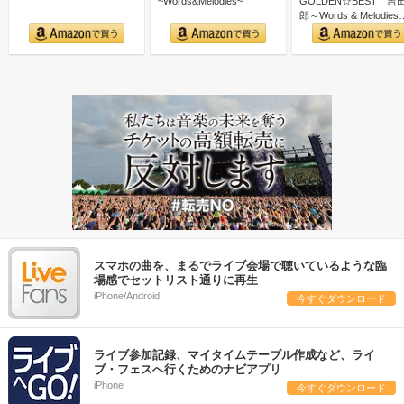
~Words&Melodies~
GOLDEN☆BEST 吉
郎～Words & Melodies
スマホの曲を、まるでライブ会場で聴いているような臨
場感でセットリスト通りに再生
iPhone/Android
今すぐダウンロード
ライブ参加記録、マイタイムテーブル作成など、ライ
ブ・フェスへ行くためのナビアプリ
iPhone
今すぐダウンロード