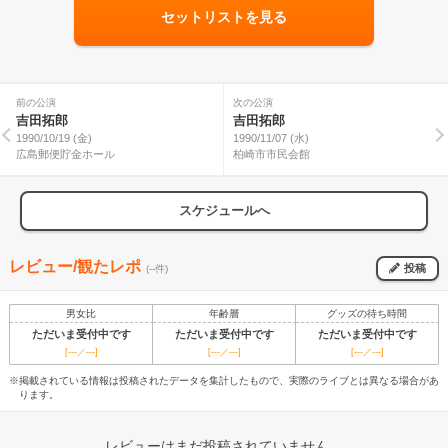
セットリストを見る
前の公演
次の公演
吉田拓郎
吉田拓郎
1990/10/19 (金)
1990/11/07 (水)
広島郵便貯金ホール
柏崎市市民会館
スケジュールへ
レビュー/観たレポ
投稿
(--件)
男女比
年齢層
グッズの待ち時間
ただいま受付中です
ただいま受付中です
ただいま受付中です
[---／---]
[---／---]
[---／---]
※掲載されている情報は投稿されたデータを集計したもので、実際のライブとは異なる場合があ
ります。
レビューはまだ投稿されていません。