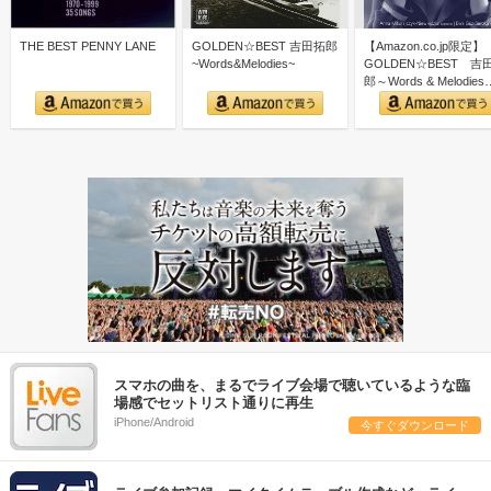
THE BEST PENNY LANE
GOLDEN☆BEST 吉田拓郎
【Amazon.co.jp限定】
~Words&Melodies~
GOLDEN☆BEST 吉
郎～Words & Melodies
スマホの曲を、まるでライブ会場で聴いているような臨
場感でセットリスト通りに再生
iPhone/Android
今すぐダウンロード