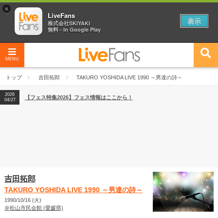
×
LiveFans
表示
株式会社SKIYAKI
無料 - In Google Play
MENU
2026
【フェス特集2026】フェス情報はここから！
04/27
トップ
吉田拓郎
TAKURO YOSHIDA LIVE 1990 ～男達の詩～
2026
【ライブ動員ランキング】2026年上半期編発表！
07/28
2026
【フェス特集2026】フェス情報はここから！
04/27
2026
【ライブ動員ランキング】2026年上半期編発表！
07/28
吉田拓郎
TAKURO YOSHIDA LIVE 1990 ～男達の詩～
1990/10/16 (火)
＠松山市民会館 (愛媛県)