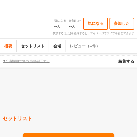
気になる
参加した
気になる
参加した
--
--
人
人
参加する(した)を登録すると、マイページでライブを管理できます
概要
セットリスト
会場
レビュー（--件）
▼公演情報について指摘/訂正する
編集する
セットリスト