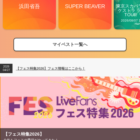
浜田省吾
SUPER BEAVER
東京スカパ
ケストラ 
TOUR「V
Carn
2026/08/07 
Ha
マイベスト一覧へ
2026
【フェス特集2026】フェス情報はここから！
04/27
2026
【ライブ動員ランキング】2026年上半期編発表！
07/28
2026
【フェス特集2026】フェス情報はここから！
04/27
2026
【ライブ動員ランキング】2026年上半期編発表！
07/28
【フェス特集2026】