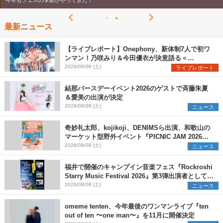
今年もフェスの季節がやってきた！
最新ニュース
【ライブレポート】Onephony、新体制7人で初ワ
ンマン！乃咲みり＆今田優衣が決意語る＜
Onephony新体制1st Oneman Live はじまりの夏
2026/08/08 (土)
ライブレポート
＞
結那バースデーイベント2026のゲストで斉藤朱夏
＆愛美の出演が決定
2026/08/08 (土)
ニュース
奇妙礼太郎、kojikoji、DENIMSら出演、和歌山の
マーケット型野外イベント『PICNIC JAM 2026』
早割チケット発売開始
2026/08/08 (土)
ニュース
福井で開催のキャンプイン音楽フェス『Rockroshi
Starry Music Festival 2026』第3弾出演者として
SCOOBIE DO、かりゆし58、Reiを発表
2026/08/08 (土)
ニュース
omeme tenten、今年最後のワンマンライブ『ten
out of ten 〜one man〜』を11月に開催決定