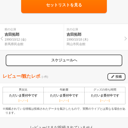
セットリストを見る
前の公演
次の公演
吉田拓郎
吉田拓郎
1990/10/12 (金)
1990/10/18 (木)
群馬県民会館
岡山市民会館
スケジュールへ
レビュー/観たレポ
投稿
(--件)
男女比
年齢層
グッズの待ち時間
ただいま受付中です
ただいま受付中です
ただいま受付中です
[---／---]
[---／---]
[---／---]
※掲載されている情報は投稿されたデータを集計したもので、実際のライブとは異なる場合があ
ります。
レビューはまだ投稿されていません。