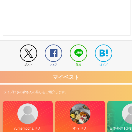
ポスト
シェア
送る
はてブ
マイベスト
ライブ好きの皆さんの推しをご紹介します。
yumemocha さん
すう さん
日本外送TG搜@