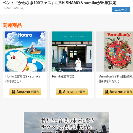
ベント『かわさき100フェス』にSHISHAMO＆sumikaが出演決定
2024/02/20 (火)
ニュース
関連商品
Honto (通常盤) - sumika
Familia(通常盤)
Vermillion's (初回生産
(特典なし)
盤) (特典なし)