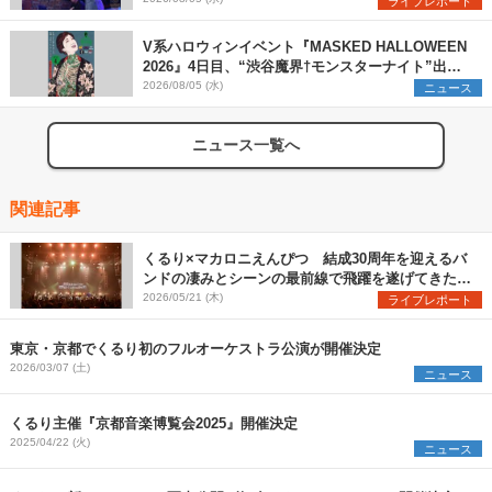
ライブレポート
V系ハロウィンイベント『MASKED HALLOWEEN
2026』4日目、“渋谷魔界†モンスターナイト”出演6
組を発表
2026/08/05 (水)
ニュース
ニュース一覧へ
関連記事
くるり×マカロニえんぴつ 結成30周年を迎えるバ
ンドの凄みとシーンの最前線で飛躍を遂げてきたバ
ンドの勢いを見た『MUSIC SPLASH!!』2日目レポ
2026/05/21 (木)
ライブレポート
ート
東京・京都でくるり初のフルオーケストラ公演が開催決定
2026/03/07 (土)
ニュース
くるり主催『京都音楽博覧会2025』開催決定
2025/04/22 (火)
ニュース