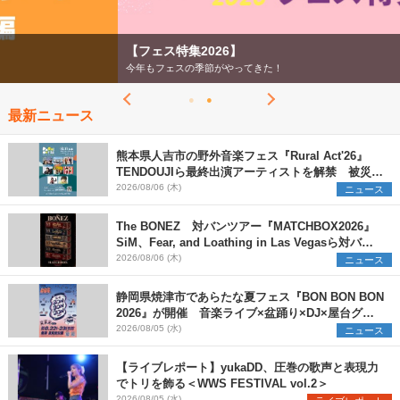
【フェス特集2026】
今年もフェスの季節がやってきた！
最新ニュース
熊本県人吉市の野外音楽フェス『Rural Act'26』
TENDOUJIら最終出演アーティストを解禁 被災地
支援プロジェクトの始動も発表
2026/08/06 (木)
ニュース
The BONEZ 対バンツアー『MATCHBOX2026』
SiM、Fear, and Loathing in Las Vegasら対バン
アーティストを一斉解禁
2026/08/06 (木)
ニュース
静岡県焼津市であらたな夏フェス『BON BON BON
2026』が開催 音楽ライブ×盆踊り×DJ×屋台グル
メ×ランタンナイトで彩る2日間
2026/08/05 (水)
ニュース
【ライブレポート】yukaDD、圧巻の歌声と表現力
でトリを飾る＜WWS FESTIVAL vol.2＞
2026/08/05 (水)