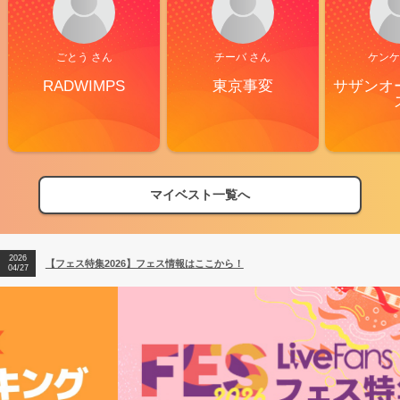
ごとう さん
チーバ さん
ケンケ
RADWIMPS
東京事変
サザンオ
マイベスト一覧へ
2026
【フェス特集2026】フェス情報はここから！
04/27
2026
【ライブ動員ランキング】2026年上半期編発表！
07/28
2026
【フェス特集2026】フェス情報はここから！
04/27
2026
【ライブ動員ランキング】2026年上半期編発表！
07/28