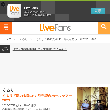
×
LiveFans
表示
株式会社SKIYAKI
無料 - In Google Play
MENU
2026
【フェス特集2026】フェス情報はここから！
04/27
トップ
くるり
くるり『愛の太陽EP』発売記念ホールツアー2023
2026
【ライブ動員ランキング】2026年上半期編発表！
07/28
2026
【フェス特集2026】フェス情報はここから！
04/27
2026
【ライブ動員ランキング】2026年上半期編発表！
07/28
くるり
くるり『愛の太陽EP』発売記念ホールツアー
2023
2023/07/17 (月) 18:00 開演
＠福岡国際会議場 メインホール (福岡県)