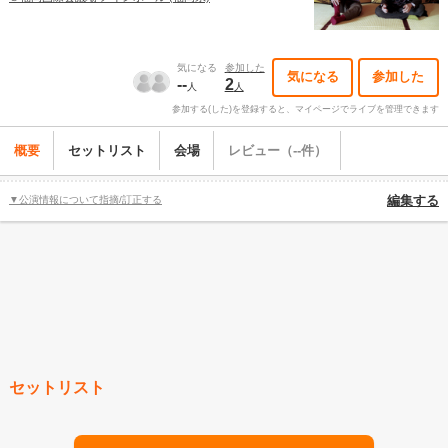
気になる
参加した
気になる
参加した
--
2
人
人
参加する(した)を登録すると、マイページでライブを管理できます
概要
セットリスト
会場
レビュー（--件）
▼公演情報について指摘/訂正する
編集する
セットリスト