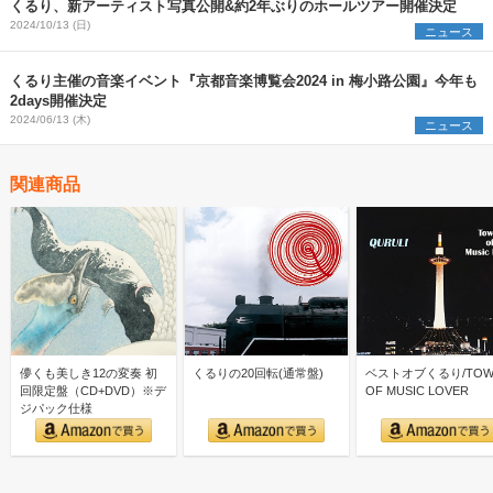
くるり、新アーティスト写真公開&約2年ぶりのホールツアー開催決定
2024/10/13 (日)
ニュース
くるり主催の音楽イベント『京都音楽博覧会2024 in 梅小路公園』今年も
2days開催決定
2024/06/13 (木)
ニュース
関連商品
儚くも美しき12の変奏 初
くるりの20回転(通常盤)
ベストオブくるり/TOW
回限定盤（CD+DVD）※デ
OF MUSIC LOVER
ジパック仕様