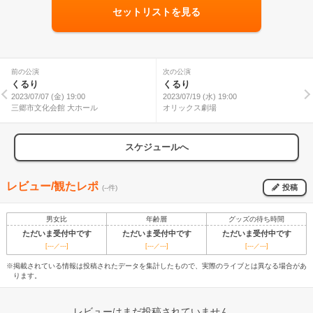
セットリストを見る
前の公演
次の公演
くるり
くるり
2023/07/07 (金) 19:00
2023/07/19 (水) 19:00
三郷市文化会館 大ホール
オリックス劇場
スケジュールへ
レビュー/観たレポ
投稿
(--件)
男女比
年齢層
グッズの待ち時間
ただいま受付中です
ただいま受付中です
ただいま受付中です
[---／---]
[---／---]
[---／---]
※掲載されている情報は投稿されたデータを集計したもので、実際のライブとは異なる場合があ
ります。
レビューはまだ投稿されていません。