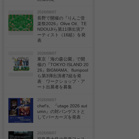
2026/08/07
長野で開催の『りんご音
楽祭2026』Olive Oil、TE
NDOUJIら第11弾出演ア
ーティスト（16組）を発
表
2026/08/07
東京「海の森公園」で開
催の『TOKYO ISLAND 20
26』BIGMAMA、flumpool
ら第3弾出演者7組を発
表 ワークショップ・ア
ート出展者を募集
2026/08/07
chef’s、『utage 2026 aut
umn』の対バンゲストと
してパーカーズを発表
2026/08/07