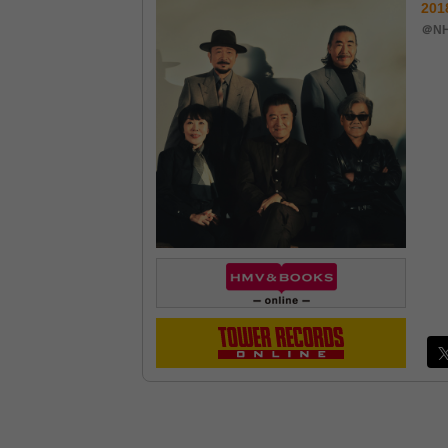
201
＠N