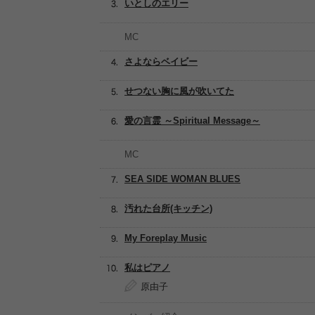
いとしのエリー
MC
さよならベイビー
せつない胸に風が吹いてた
愛の言霊 ～Spiritual Message～
MC
SEA SIDE WOMAN BLUES
汚れた台所(キッチン)
My Foreplay Music
私はピアノ
原由子