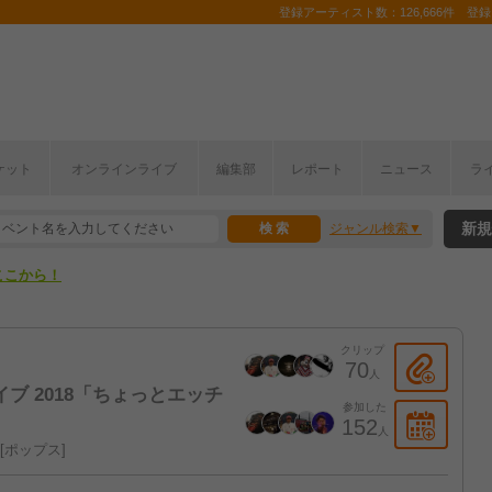
登録アーティスト数：126,666件 登録コ
ケット
オンラインライブ
編集部
レポート
ニュース
ラ
ここから！
新規
ジャンル検索
上半期編発表！
ここから！
上半期編発表！
クリップ
70
人
ブ 2018「ちょっとエッチ
参加した
152
人
ポップス