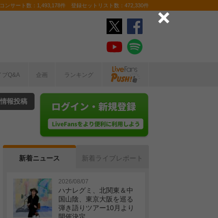
ンサート数：1,493,178件 登録セットリスト数：472,330件
イブQ&A
企画
ランキング
情報投稿
新着ニュース
新着ライブレポート
2026/08/07
ハナレグミ、北関東＆中
国山陰、東京大阪を巡る
弾き語りツアー10月より
開催決定