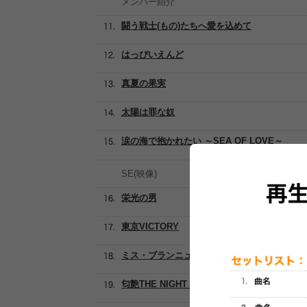
メンバー紹介
闘う戦士(もの)たちへ愛を込めて
はっぴいえんど
真夏の果実
太陽は罪な奴
涙の海で抱かれたい ～SEA OF LOVE～
SE(映像)
栄光の男
東京VICTORY
ミス・ブランニュー・デイ (MISS BRAND-NEW
匂艶THE NIGHT CLUB