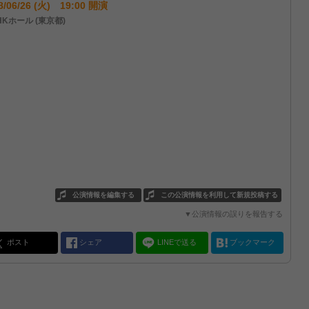
8/06/26 (火) 19:00 開演
HKホール (東京都)
公演情報を編集する
この公演情報を利用して新規投稿する
▼公演情報の誤りを報告する
ポスト
シェア
LINEで送る
ブックマーク