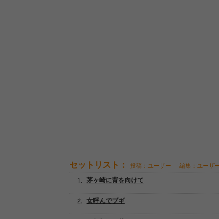
セットリスト：
投稿：ユーザー
編集：ユーザ
茅ヶ崎に背を向けて
女呼んでブギ