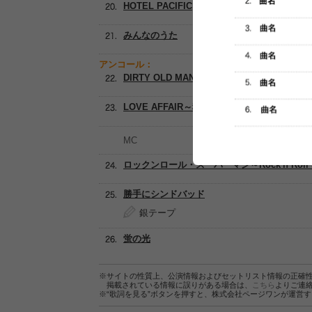
HOTEL PACIFIC
みんなのうた
アンコール：
DIRTY OLD MAN ～さらば夏よ～
LOVE AFFAIR～秘密のデート
MC
ロックンロール・スーパーマン～Rock'n Roll S
勝手にシンドバッド
銀テープ
蛍の光
※サイトの性質上、公演情報およびセットリスト情報の正確
掲載されている情報に誤りがある場合は、
こちら
よりご連
※“歌詞を見る”ボタンを押すと、株式会社ページワンが運営