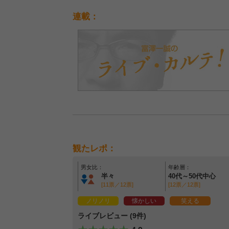
連載：
観たレポ：
男女比：
年齢層：
半々
40代～50代中心
[11票／12票]
[12票／12票]
ノリノリ
懐かしい
笑える
ライブレビュー (9件)