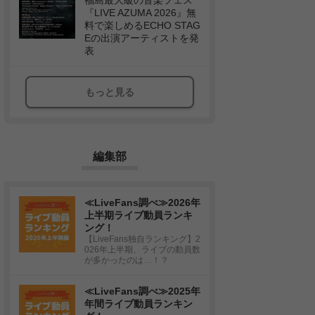
福島最大級の音楽フェス
『LIVE AZUMA 2026』無
料で楽しめるECHO STAG
Eの出演アーティストを発
表
もっと見る
編集部
≪LiveFans調べ≫2026年
上半期ライブ動員ランキ
ング！
【LiveFans独自ランキング】2
026年上半期、ライブの動員数
が多かったのは…！？
≪LiveFans調べ≫2025年
年間ライブ動員ランキン