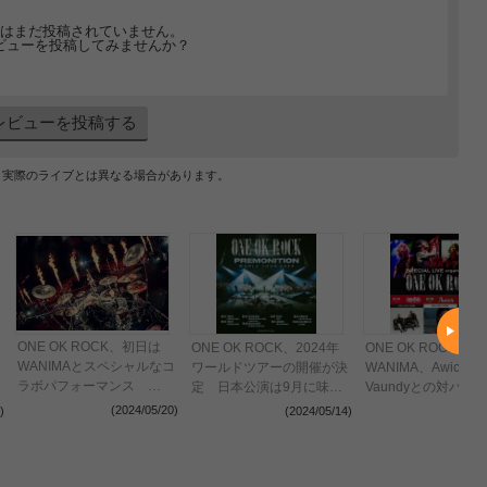
はまだ投稿されていません。
ビューを投稿してみませんか？
レビューを投稿する
、実際のライブとは異なる場合があります。
ONE OK ROCK、初日は
ONE OK ROCK、2024年
ONE OK ROCK
WANIMAとスペシャルなコ
ワールドツアーの開催が決
WANIMA、Awich、
ラボパフォーマンス
定 日本公演は9月に味の
Vaundyとの対バン
『SUPER DRY SPECIAL
素スタジアムで2日間開催
が決定
(2024/05/20)
)
(2024/05/14)
(2024
LIVE Organized by ONE
OK ROCK』開幕