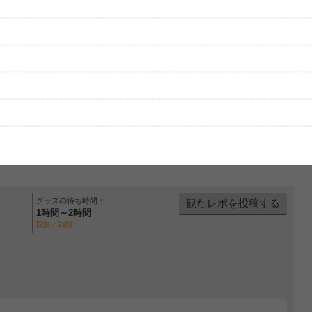
グッズの待ち時間：
観たレポを投稿する
1時間～2時間
[2票／2票]