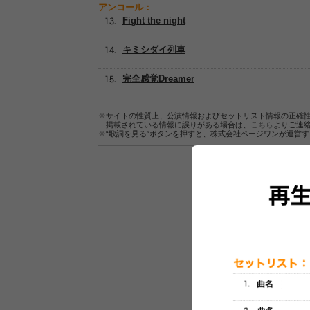
アンコール：
Fight the night
キミシダイ列車
完全感覚Dreamer
※サイトの性質上、公演情報およびセットリスト情報の正確
掲載されている情報に誤りがある場合は、
こちら
よりご連
※“歌詞を見る”ボタンを押すと、株式会社ページワンが運営
セットリスト