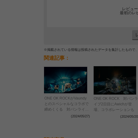
レビュー
最初のレ
※掲載されている情報は投稿されたデータを集計したもので
関連記事：
ONE OK ROCKがVaundy
ONE OK ROCK 対バンラ
とのスペシャルなコラボで
イブ2日目にAwichが登
締めくくる 対バンライブ
場、コラボレーションも
『SUPER DRY SPECIAL
(2024/05/27)
(2024/05/20
LIVE Organized by ONE
OK ROCK』が閉幕