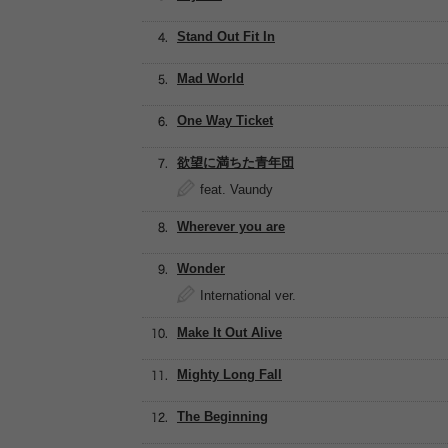
Stand Out Fit In
Mad World
One Way Ticket
欲望に満ちた青年団
feat. Vaundy
Wherever you are
Wonder
International ver.
Make It Out Alive
Mighty Long Fall
The Beginning