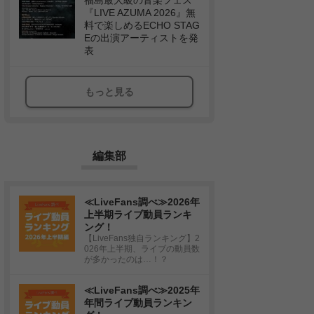
福島最大級の音楽フェス
『LIVE AZUMA 2026』無
料で楽しめるECHO STAG
Eの出演アーティストを発
表
もっと見る
編集部
≪LiveFans調べ≫2026年
上半期ライブ動員ランキ
ング！
【LiveFans独自ランキング】2
026年上半期、ライブの動員数
が多かったのは…！？
≪LiveFans調べ≫2025年
年間ライブ動員ランキン