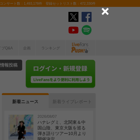
ンサート数：1,493,178件 登録セットリスト数：472,330件
イブQ&A
企画
ランキング
情報投稿
新着ニュース
新着ライブレポート
2026/08/07
ハナレグミ、北関東＆中
国山陰、東京大阪を巡る
弾き語りツアー10月より
開催決定