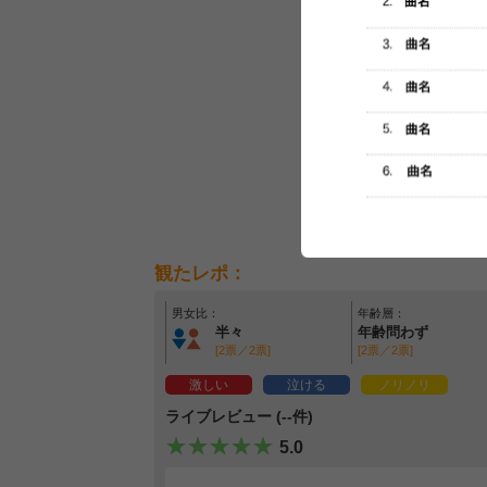
観たレポ：
男女比：
年齢層：
半々
年齢問わず
[2票／2票]
[2票／2票]
激しい
泣ける
ノリノリ
ライブレビュー (--件)
5.0