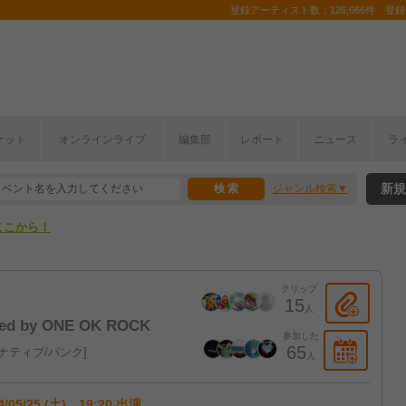
登録アーティスト数：126,666件 登録コ
ケット
オンラインライブ
編集部
レポート
ニュース
ラ
ここから！
新規
ジャンル検索
上半期編発表！
ここから！
上半期編発表！
クリップ
15
人
zed by ONE OK ROCK
参加した
65
ナティブ/パンク
人
4/05/25 (土) 19:20 出演