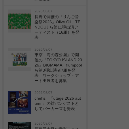
2026/08/07
長野で開催の『りんご音
楽祭2026』Olive Oil、TE
NDOUJIら第11弾出演ア
ーティスト（16組）を発
表
2026/08/07
東京「海の森公園」で開
催の『TOKYO ISLAND 20
26』BIGMAMA、flumpool
ら第3弾出演者7組を発
表 ワークショップ・ア
ート出展者を募集
2026/08/07
chef’s、『utage 2026 aut
umn』の対バンゲストと
してパーカーズを発表
2026/08/07